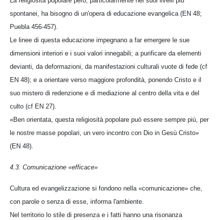
La religiosità popolare però, particolarmente nei suoi livelli più
spontanei, ha bisogno di un'opera di educazione evangelica (EN 48;
Puebla 456-457).
Le linee di questa educazione impegnano a far emergere le sue
dimensioni interiori e i suoi valori innegabili; a purificare da elementi
devianti, da deformazioni, da manifestazioni culturali vuote di fede (cf
EN 48); e a orientare verso maggiore profondità, ponendo Cristo e il
suo mistero di redenzione e di mediazione al centro della vita e del
culto (cf EN 27).
«Ben orientata, questa religiosità popolare può essere sempre più, per
le nostre masse popolari, un vero incontro con Dio in Gesù Cristo»
(EN 48).
4.3. Comunicazione «efficace»
Cultura ed evangelizzazione si fondono nella «comunicazione» che,
con parole o senza di esse, informa l'ambiente.
Nel territorio lo stile di presenza e i fatti hanno una risonanza