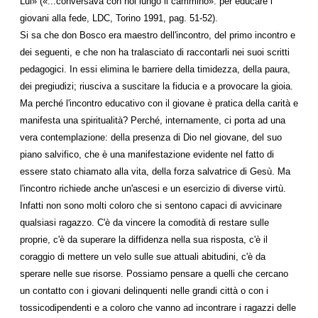
Lui» («...conversava con noi lungo il cammino»: per educare i
giovani alla fede, LDC, Torino 1991, pag. 51-52).
Si sa che don Bosco era maestro dell'incontro, del primo incontro e
dei seguenti, e che non ha tralasciato di raccontarli nei suoi scritti
pedagogici. In essi elimina le barriere della timidezza, della paura,
dei pregiudizi; riusciva a suscitare la fiducia e a provocare la gioia.
Ma perché l'incontro educativo con il giovane è pratica della carità e
manifesta una spiritualità? Perché, internamente, ci porta ad una
vera contemplazione: della presenza di Dio nel giovane, del suo
piano salvifico, che è una manifestazione evidente nel fatto di
essere stato chiamato alla vita, della forza salvatrice di Gesù. Ma
l'incontro richiede anche un'ascesi e un esercizio di diverse virtù.
Infatti non sono molti coloro che si sentono capaci di avvicinare
qualsiasi ragazzo. C'è da vincere la comodità di restare sulle
proprie, c'è da superare la diffidenza nella sua risposta, c'è il
coraggio di mettere un velo sulle sue attuali abitudini, c'è da
sperare nelle sue risorse. Possiamo pensare a quelli che cercano
un contatto con i giovani delinquenti nelle grandi città o con i
tossicodipendenti e a coloro che vanno ad incontrare i ragazzi delle