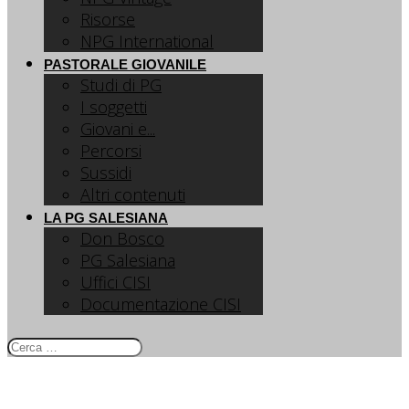
Risorse
NPG International
PASTORALE GIOVANILE
Studi di PG
I soggetti
Giovani e...
Percorsi
Sussidi
Altri contenuti
LA PG SALESIANA
Don Bosco
PG Salesiana
Uffici CISI
Documentazione CISI