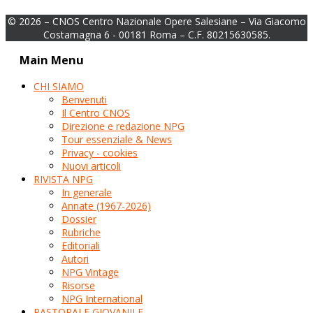
© 2026 – CNOS Centro Nazionale Opere Salesiane – Via Giacomo
Costamagna 6 - 00181 Roma – C.F. 80215630585.
Main Menu
CHI SIAMO
Benvenuti
Il Centro CNOS
Direzione e redazione NPG
Tour essenziale & News
Privacy - cookies
Nuovi articoli
RIVISTA NPG
In generale
Annate (1967-2026)
Dossier
Rubriche
Editoriali
Autori
NPG Vintage
Risorse
NPG International
PASTORALE GIOVANILE