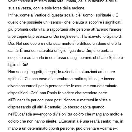
voler chiarire il mistero della vita umana, del suo destino e della
sua salvezza, con le sole forze della ragione.
Infine, come al vertice di questa scala, c'è l'uomo «spirituale». È
quello che possiede un «senso» che lo aiuta a scoprire i significati
più profondi della vita, a rapportarsi alle persone attraverso l'amore,
a percepire la presenza di Dio negli eventi. Ha ricevuto lo Spirito di
Dio. Nel suo cuore e nella sua mente si è diffuso un dono che è la
carità. È una connaturalità di figlio riguardo a Dio, che porta a
scoprirlo e ad amarlo in se stesso e negli uomini: chi ha lo Spirito è
figlio di Dio!
Non sono gli oggetti, i segni, le azioni o le situazioni ad essere
spirituali. Ci sono cose che sembrano molto spirituali, e invece
diventano carnali per la persona che le assume con determinate
disposizioni. Così san Paolo fa vedere che prendere parte
all'Eucaristia per occupare posti d'onore e mettersi in vista e
disprezzando gli altri è carnale. Lo stesso capita quando
nell'Eucaristia avvengono divisioni tra coloro che mangiano molto e
coloro che non hanno niente. L'Eucaristia è una realtà santa; ma, in
mano a un determinato tipo di persone, può diventare «carnale».