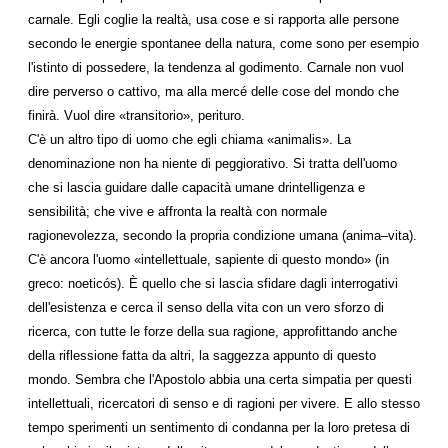
carnale. Egli coglie la realtà, usa cose e si rapporta alle persone
secondo le energie spontanee della natura, come sono per esempio
l'istinto di possedere, la tendenza al godimento. Carnale non vuol
dire perverso o cattivo, ma alla mercé delle cose del mondo che
finirà. Vuol dire «transitorio», perituro.
C'è un altro tipo di uomo che egli chiama «animalis». La
denominazione non ha niente di peggiorativo. Si tratta dell'uomo
che si lascia guidare dalle capacità umane drintelligenza e
sensibilità; che vive e affronta la realtà con normale
ragionevolezza, secondo la propria condizione umana (anima–vita).
C'è ancora l'uomo «intellettuale, sapiente di questo mondo» (in
greco: noeticós). È quello che si lascia sfidare dagli interrogativi
dell'esistenza e cerca il senso della vita con un vero sforzo di
ricerca, con tutte le forze della sua ragione, approfittando anche
della riflessione fatta da altri, la saggezza appunto di questo
mondo. Sembra che l'Apostolo abbia una certa simpatia per questi
intellettuali, ricercatori di senso e di ragioni per vivere. E allo stesso
tempo sperimenti un sentimento di condanna per la loro pretesa di