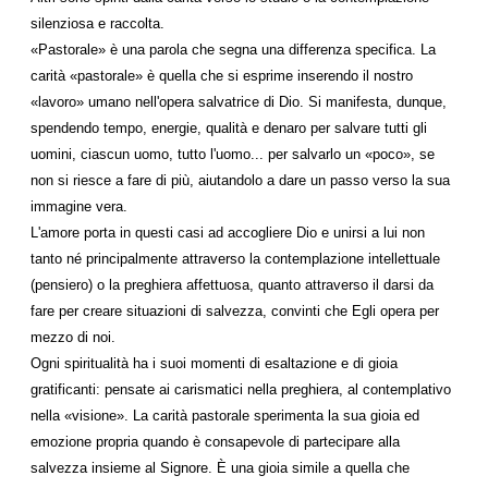
silenziosa e raccolta.
«Pastorale» è una parola che segna una differenza specifica. La
carità «pastorale» è quella che si esprime inserendo il nostro
«lavoro» umano nell'opera salvatrice di Dio. Si manifesta, dunque,
spendendo tempo, energie, qualità e denaro per salvare tutti gli
uomini, ciascun uomo, tutto l'uomo... per salvarlo un «poco», se
non si riesce a fare di più, aiutandolo a dare un passo verso la sua
immagine vera.
L'amore porta in questi casi ad accogliere Dio e unirsi a lui non
tanto né principalmente attraverso la contemplazione intellettuale
(pensiero) o la preghiera affettuosa, quanto attraverso il darsi da
fare per creare situazioni di salvezza, convinti che Egli opera per
mezzo di noi.
Ogni spiritualità ha i suoi momenti di esaltazione e di gioia
gratificanti: pensate ai carismatici nella preghiera, al contemplativo
nella «visione». La carità pastorale sperimenta la sua gioia ed
emozione propria quando è consapevole di partecipare alla
salvezza insieme al Signore. È una gioia simile a quella che