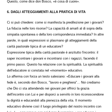
Questo, come dice don Bosco, «è cosa di cuore».
6. DAGLI ATTEGGIAMENTI ALLA PRATICA DI VITA
Ci si può chiedere: come si manifesta la predilezione per i giovani?
La fiducia nelle loro risorse? La capacità di amarli al di sopra della
simpatia spontanea o della loro corrispondenza immediata? In altre
parole, in quali espressioni si plasmano gli atteggiamenti della
carità pastorale tipica di un educatore?
Espressione tipica della carità pastorale è anzitutto l'incontro: il
saper incontrare i giovani e incontrarsi con i ragazzi, facendo il
primo passo. Questo ha relazione con la spiritualità. La spiritualità
dell'educatore si constata nel «momento» educativo.
Lo afferma con forza un testo salesiano: «Educare i giovani alla
fede è, secondo don Bosco, "lavoro e preghiera"... Noi crediamo
che Dio ci sta attendendo nei giovani per offrirci la grazia
dell'incontro con Lui e per disporci a servirlo in loro riconoscendone
la dignità e educandoli alla pienezza della vita. Il momento
educativo diviene così il luogo privilegiato del nostro incontro con