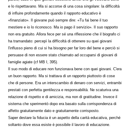
e lo rispettavano. Ma si accorse di una cosa singolare: la difficoltà
di influire profondamente quando il rapporto educativo è
«finanziato». Il giovane può sempre dire: «Tu fai bene il tuo
mestiere e io lo riconosco. Ma io pago il servizio». Il suo rapporto
non era gratuito. Allora fece per sé una riflessione che il biografo ci
ha tramandato: percepì la difficoltà di ottenere su quei giovani
l'influsso pieno di cui si ha bisogno per far loro del bene e perciò si
persuase di non essere stato chiamato ad occuparsi di giovani di
famiglie agiate (cf MB I, 395).
Il suo modo di educare non funzionava bene con quei giovani. C'era
un buon rapporto. Ma si trattava di un rapporto piuttosto di cose
che di persone. Era un interscambio di denaro con servizi, entrambi
prestati con perfetta gentilezza e responsabilità. Ne scaturiva una
relazione di rispetto e di amicizia, ma non di gratitudine. Invece il
sistema che sperimentò dopo era basato sulla corrispondenza di
affetto gratuitamente dato e gratuitamente corrisposto.
Saper destare la fiducia è un aspetto della carità educativa, perché
soltanto dove essa esiste è possibile il lavoro di educazione.