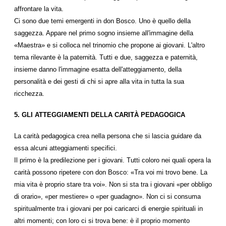
affrontare la vita.
Ci sono due temi emergenti in don Bosco. Uno è quello della
saggezza. Appare nel primo sogno insieme all'immagine della
«Maestra» e si colloca nel trinomio che propone ai giovani. L'altro
tema rilevante è la paternità. Tutti e due, saggezza e paternità,
insieme danno l'immagine esatta dell'atteggiamento, della
personalità e dei gesti di chi si apre alla vita in tutta la sua
ricchezza.
5. GLI ATTEGGIAMENTI DELLA CARITÀ PEDAGOGICA
La carità pedagogica crea nella persona che si lascia guidare da
essa alcuni atteggiamenti specifici.
Il primo è la predilezione per i giovani. Tutti coloro nei quali opera la
carità possono ripetere con don Bosco: «Tra voi mi trovo bene. La
mia vita è proprio stare tra voi». Non si sta tra i giovani «per obbligo
di orario», «per mestiere» o «per guadagno». Non ci si consuma
spiritualmente tra i giovani per poi caricarci di energie spirituali in
altri momenti; con loro ci si trova bene: è il proprio momento