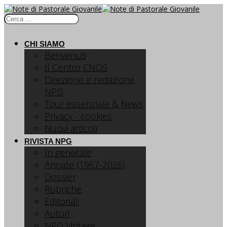
CHI SIAMO
Benvenuti
Il Centro CNOS
Direzione e redazione
NPG
Tour essenziale & News
Privacy - cookies
Nuovi articoli
RIVISTA NPG
In generale
Annate (1967-2026)
Dossier
Rubriche
Editoriali
Autori
NPG Vintage