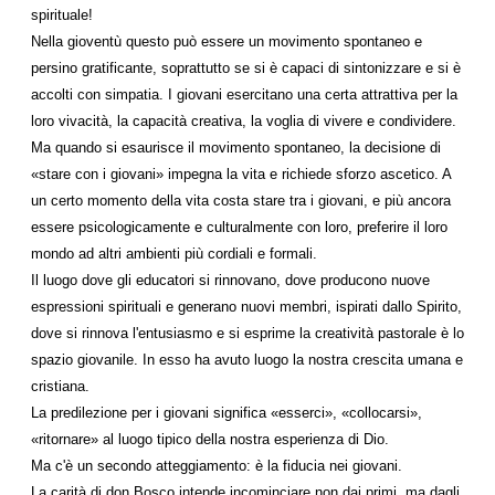
spirituale!
Nella gioventù questo può essere un movimento spontaneo e
persino gratificante, soprattutto se si è capaci di sintonizzare e si è
accolti con simpatia. I giovani esercitano una certa attrattiva per la
loro vivacità, la capacità creativa, la voglia di vivere e condividere.
Ma quando si esaurisce il movimento spontaneo, la decisione di
«stare con i giovani» impegna la vita e richiede sforzo ascetico. A
un certo momento della vita costa stare tra i giovani, e più ancora
essere psicologicamente e culturalmente con loro, preferire il loro
mondo ad altri ambienti più cordiali e formali.
Il luogo dove gli educatori si rinnovano, dove producono nuove
espressioni spirituali e generano nuovi membri, ispirati dallo Spirito,
dove si rinnova l'entusiasmo e si esprime la creatività pastorale è lo
spazio giovanile. In esso ha avuto luogo la nostra crescita umana e
cristiana.
La predilezione per i giovani significa «esserci», «collocarsi»,
«ritornare» al luogo tipico della nostra esperienza di Dio.
Ma c'è un secondo atteggiamento: è la fiducia nei giovani.
La carità di don Bosco intende incominciare non dai primi, ma dagli