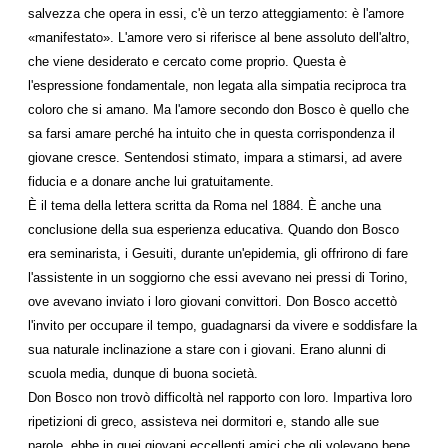
salvezza che opera in essi, c'è un terzo atteggiamento: è l'amore
«manifestato». L'amore vero si riferisce al bene assoluto dell'altro,
che viene desiderato e cercato come proprio. Questa è
l'espressione fondamentale, non legata alla simpatia reciproca tra
coloro che si amano. Ma l'amore secondo don Bosco è quello che
sa farsi amare perché ha intuito che in questa corrispondenza il
giovane cresce. Sentendosi stimato, impara a stimarsi, ad avere
fiducia e a donare anche lui gratuitamente.
È il tema della lettera scritta da Roma nel 1884. È anche una
conclusione della sua esperienza educativa. Quando don Bosco
era seminarista, i Gesuiti, durante un'epidemia, gli offrirono di fare
l'assistente in un soggiorno che essi avevano nei pressi di Torino,
ove avevano inviato i loro giovani convittori. Don Bosco accettò
l'invito per occupare il tempo, guadagnarsi da vivere e soddisfare la
sua naturale inclinazione a stare con i giovani. Erano alunni di
scuola media, dunque di buona società.
Don Bosco non trovò difficoltà nel rapporto con loro. Impartiva loro
ripetizioni di greco, assisteva nei dormitori e, stando alle sue
parole, ebbe in quei giovani eccellenti amici che gli volevano bene