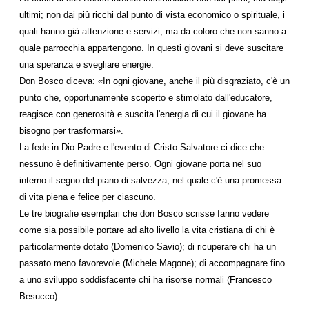
ultimi; non dai più ricchi dal punto di vista economico o spirituale, i
quali hanno già attenzione e servizi, ma da coloro che non sanno a
quale parrocchia appartengono. In questi giovani si deve suscitare
una speranza e svegliare energie.
Don Bosco diceva: «In ogni giovane, anche il più disgraziato, c'è un
punto che, opportunamente scoperto e stimolato dall'educatore,
reagisce con generosità e suscita l'energia di cui il giovane ha
bisogno per trasformarsi».
La fede in Dio Padre e l'evento di Cristo Salvatore ci dice che
nessuno è definitivamente perso. Ogni giovane porta nel suo
interno il segno del piano di salvezza, nel quale c'è una promessa
di vita piena e felice per ciascuno.
Le tre biografie esemplari che don Bosco scrisse fanno vedere
come sia possibile portare ad alto livello la vita cristiana di chi è
particolarmente dotato (Domenico Savio); di ricuperare chi ha un
passato meno favorevole (Michele Magone); di accompagnare fino
a uno sviluppo soddisfacente chi ha risorse normali (Francesco
Besucco).