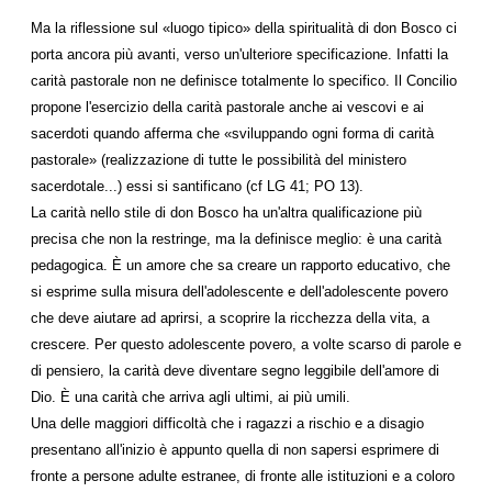
Ma la riflessione sul «luogo tipico» della spiritualità di don Bosco ci
porta ancora più avanti, verso un'ulteriore specificazione. Infatti la
carità pastorale non ne definisce totalmente lo specifico. Il Concilio
propone l'esercizio della carità pastorale anche ai vescovi e ai
sacerdoti quando afferma che «sviluppando ogni forma di carità
pastorale» (realizzazione di tutte le possibilità del ministero
sacerdotale...) essi si santificano (cf LG 41; PO 13).
La carità nello stile di don Bosco ha un'altra qualificazione più
precisa che non la restringe, ma la definisce meglio: è una carità
pedagogica. È un amore che sa creare un rapporto educativo, che
si esprime sulla misura dell'adolescente e dell'adolescente povero
che deve aiutare ad aprirsi, a scoprire la ricchezza della vita, a
crescere. Per questo adolescente povero, a volte scarso di parole e
di pensiero, la carità deve diventare segno leggibile dell'amore di
Dio. È una carità che arriva agli ultimi, ai più umili.
Una delle maggiori difficoltà che i ragazzi a rischio e a disagio
presentano all'inizio è appunto quella di non sapersi esprimere di
fronte a persone adulte estranee, di fronte alle istituzioni e a coloro