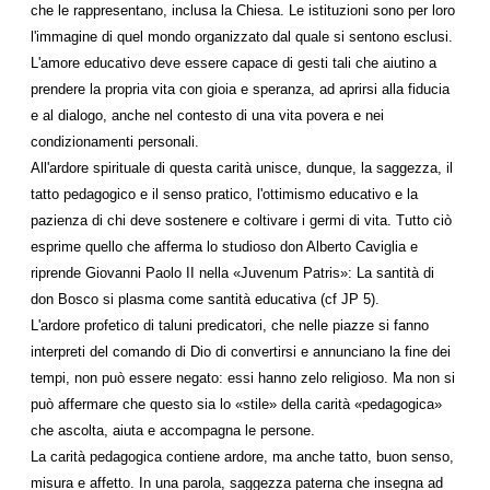
che le rappresentano, inclusa la Chiesa. Le istituzioni sono per loro
l'immagine di quel mondo organizzato dal quale si sentono esclusi.
L'amore educativo deve essere capace di gesti tali che aiutino a
prendere la propria vita con gioia e speranza, ad aprirsi alla fiducia
e al dialogo, anche nel contesto di una vita povera e nei
condizionamenti personali.
All'ardore spirituale di questa carità unisce, dunque, la saggezza, il
tatto pedagogico e il senso pratico, l'ottimismo educativo e la
pazienza di chi deve sostenere e coltivare i germi di vita. Tutto ciò
esprime quello che afferma lo studioso don Alberto Caviglia e
riprende Giovanni Paolo II nella «Juvenum Patris»: La santità di
don Bosco si plasma come santità educativa (cf JP 5).
L'ardore profetico di taluni predicatori, che nelle piazze si fanno
interpreti del comando di Dio di convertirsi e annunciano la fine dei
tempi, non può essere negato: essi hanno zelo religioso. Ma non si
può affermare che questo sia lo «stile» della carità «pedagogica»
che ascolta, aiuta e accompagna le persone.
La carità pedagogica contiene ardore, ma anche tatto, buon senso,
misura e affetto. In una parola, saggezza paterna che insegna ad