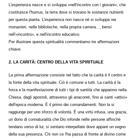
L'esperienza nasce e si sviluppa «nell'incontro con i giovani», che
costituisce l'humus, la terra dove si trovano le sostanze nutrienti
per questa pianta. L'esperienza non nasce né si sviluppa nei
monasteri, nelle biblioteche, nella propria camera..., bensì
nell'«incontro», e nell'incontro educativo.
Per illustrare questa spiritualità commentiamo tre affermazioni
chiave.
2. LA CARITÀ: CENTRO DELLA VITA SPIRITUALE
La prima affermazione consiste nel fatto che la carità è il centro e
la fonte della vita spirituale. Ciò è comune a tutti. La carità è la
forza e la manifestazione di tutti i tipi di santità che appaiono nella
Chiesa, dagli apostoli, attraverso gli anacoreti, fino ai santi «attivi»
dell'epoca moderna. È il primo dei comandamenti. Non la si
raggiunge per uno sforzo di volontà. È una virtù infusa, una grazia,
un dono di connaturalità che Dio infonde nelle persone affinché
tendano verso di lui, si sentano interpellate dove appare un segno
della sua presenza. Chi non ce l'ha passa di fronte al divino come