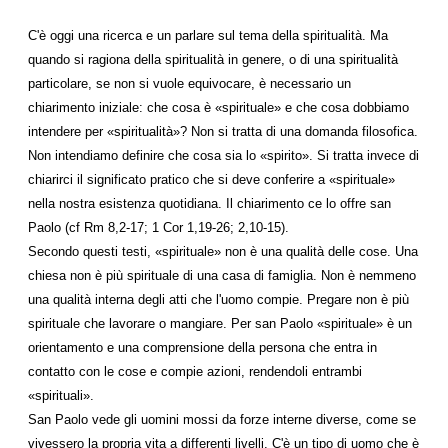
C'è oggi una ricerca e un parlare sul tema della spiritualità. Ma
quando si ragiona della spiritualità in genere, o di una spiritualità
particolare, se non si vuole equivocare, è necessario un
chiarimento iniziale: che cosa è «spirituale» e che cosa dobbiamo
intendere per «spiritualità»? Non si tratta di una domanda filosofica.
Non intendiamo definire che cosa sia lo «spirito». Si tratta invece di
chiarirci il significato pratico che si deve conferire a «spirituale»
nella nostra esistenza quotidiana. Il chiarimento ce lo offre san
Paolo (cf Rm 8,2-17; 1 Cor 1,19-26; 2,10-15).
Secondo questi testi, «spirituale» non è una qualità delle cose. Una
chiesa non è più spirituale di una casa di famiglia. Non è nemmeno
una qualità interna degli atti che l'uomo compie. Pregare non è più
spirituale che lavorare o mangiare. Per san Paolo «spirituale» è un
orientamento e una comprensione della persona che entra in
contatto con le cose e compie azioni, rendendoli entrambi
«spirituali».
San Paolo vede gli uomini mossi da forze interne diverse, come se
vivessero la propria vita a differenti livelli. C'è un tipo di uomo che è