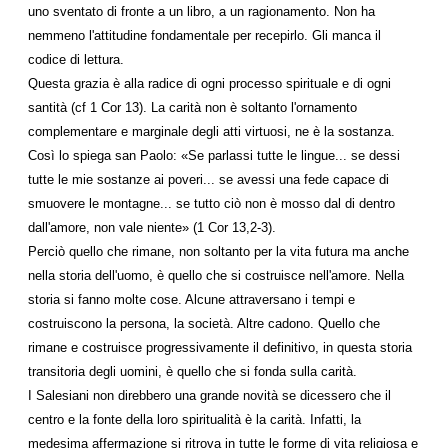
uno sventato di fronte a un libro, a un ragionamento. Non ha
nemmeno l'attitudine fondamentale per recepirlo. Gli manca il
codice di lettura.
Questa grazia è alla radice di ogni processo spirituale e di ogni
santità (cf 1 Cor 13). La carità non è soltanto l'ornamento
complementare e marginale degli atti virtuosi, ne è la sostanza.
Così lo spiega san Paolo: «Se parlassi tutte le lingue... se dessi
tutte le mie sostanze ai poveri... se avessi una fede capace di
smuovere le montagne... se tutto ciò non è mosso dal di dentro
dall'amore, non vale niente» (1 Cor 13,2-3).
Perciò quello che rimane, non soltanto per la vita futura ma anche
nella storia dell'uomo, è quello che si costruisce nell'amore. Nella
storia si fanno molte cose. Alcune attraversano i tempi e
costruiscono la persona, la società. Altre cadono. Quello che
rimane e costruisce progressivamente il definitivo, in questa storia
transitoria degli uomini, è quello che si fonda sulla carità.
I Salesiani non direbbero una grande novità se dicessero che il
centro e la fonte della loro spiritualità è la carità. Infatti, la
medesima affermazione si ritrova in tutte le forme di vita religiosa e