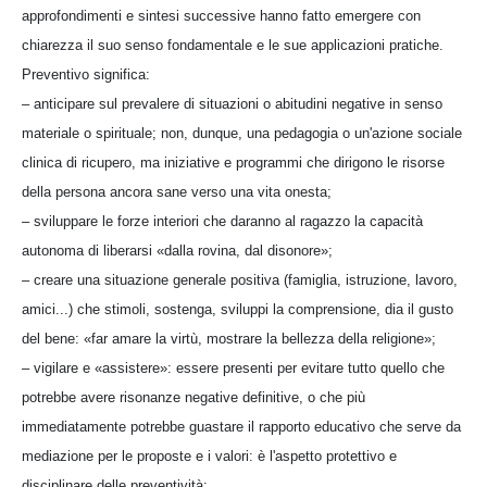
approfondimenti e sintesi successive hanno fatto emergere con
chiarezza il suo senso fondamentale e le sue applicazioni pratiche.
Preventivo significa:
– anticipare sul prevalere di situazioni o abitudini negative in senso
materiale o spirituale; non, dunque, una pedagogia o un'azione sociale
clinica di ricupero, ma iniziative e programmi che dirigono le risorse
della persona ancora sane verso una vita onesta;
– sviluppare le forze interiori che daranno al ragazzo la capacità
autonoma di liberarsi «dalla rovina, dal disonore»;
– creare una situazione generale positiva (famiglia, istruzione, lavoro,
amici...) che stimoli, sostenga, sviluppi la comprensione, dia il gusto
del bene: «far amare la virtù, mostrare la bellezza della religione»;
– vigilare e «assistere»: essere presenti per evitare tutto quello che
potrebbe avere risonanze negative definitive, o che più
immediatamente potrebbe guastare il rapporto educativo che serve da
mediazione per le proposte e i valori: è l'aspetto protettivo e
disciplinare delle preventività;