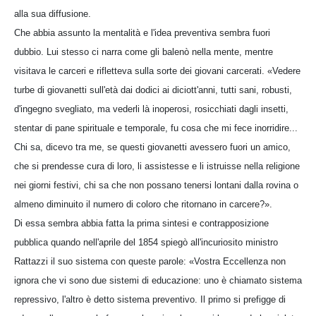
alla sua diffusione.
Che abbia assunto la mentalità e l'idea preventiva sembra fuori
dubbio. Lui stesso ci narra come gli balenò nella mente, mentre
visitava le carceri e rifletteva sulla sorte dei giovani carcerati. «Vedere
turbe di giovanetti sull'età dai dodici ai diciott'anni, tutti sani, robusti,
d'ingegno svegliato, ma vederli là inoperosi, rosicchiati dagli insetti,
stentar di pane spirituale e temporale, fu cosa che mi fece inorridire...
Chi sa, dicevo tra me, se questi giovanetti avessero fuori un amico,
che si prendesse cura di loro, li assistesse e li istruisse nella religione
nei giorni festivi, chi sa che non possano tenersi lontani dalla rovina o
almeno diminuito il numero di coloro che ritornano in carcere?».
Di essa sembra abbia fatta la prima sintesi e contrapposizione
pubblica quando nell'aprile del 1854 spiegò all'incuriosito ministro
Rattazzi il suo sistema con queste parole: «Vostra Eccellenza non
ignora che vi sono due sistemi di educazione: uno è chiamato sistema
repressivo, l'altro è detto sistema preventivo. Il primo si prefigge di