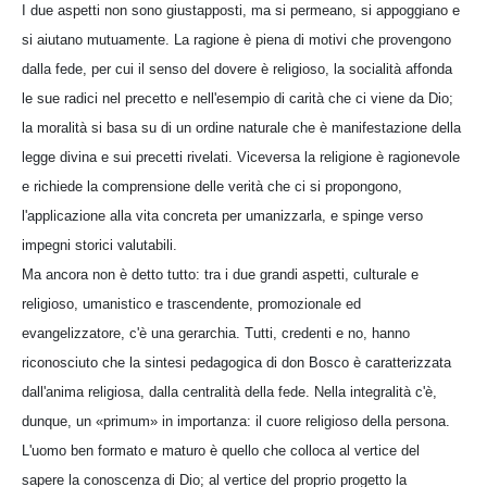
I due aspetti non sono giustapposti, ma si permeano, si appoggiano e
si aiutano mutuamente. La ragione è piena di motivi che provengono
dalla fede, per cui il senso del dovere è religioso, la socialità affonda
le sue radici nel precetto e nell'esempio di carità che ci viene da Dio;
la moralità si basa su di un ordine naturale che è manifestazione della
legge divina e sui precetti rivelati. Viceversa la religione è ragionevole
e richiede la comprensione delle verità che ci si propongono,
l'applicazione alla vita concreta per umanizzarla, e spinge verso
impegni storici valutabili.
Ma ancora non è detto tutto: tra i due grandi aspetti, culturale e
religioso, umanistico e trascendente, promozionale ed
evangelizzatore, c'è una gerarchia. Tutti, credenti e no, hanno
riconosciuto che la sintesi pedagogica di don Bosco è caratterizzata
dall'anima religiosa, dalla centralità della fede. Nella integralità c'è,
dunque, un «primum» in importanza: il cuore religioso della persona.
L'uomo ben formato e maturo è quello che colloca al vertice del
sapere la conoscenza di Dio; al vertice del proprio progetto la