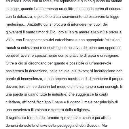
educare l'uomo con la forza, col reprimerlo e punirlo quando ha violato
la legge, quando ha commesso un delitto; il secondo cerca di educare
con la dolcezza, e perciò lo aiuta soavemente ad osservare la legge
medesima... Anzitutto qui si procura di infondere nei cuori dei
giovanetti il santo timor di Dio, loro si ispira amore alla virtù e orrore al
vizio, con l'insegnamento del catechismo e con appropriate istruzioni
morali si indirizzano e si sostengono nella via del bene con opportuni
benevoli avvisi e specialmente con le pratiche di pietà e di religione.
Oltre a ciò si circondano per quanto è possibile di un'amorevole
assistenza in ricreazione, nella scuola, sul lavoro; si incoraggiano con
parole di benevolenza, e non appena mostrano di dimenticare il proprio
dovere, loro si ricordano in bel modo e si richiamano a sani consigli. In
una parola si usano tutte le industrie, che suggerisce la carità
cristiana, affinché facciano il bene e fuggano il male per principio di
una coscienza illuminata e sorretta dalla religione».
Il significato formale del termine «preventivo» «non è più atto a
donarci da solo la chiave della pedagogia di don Bosco». Ma