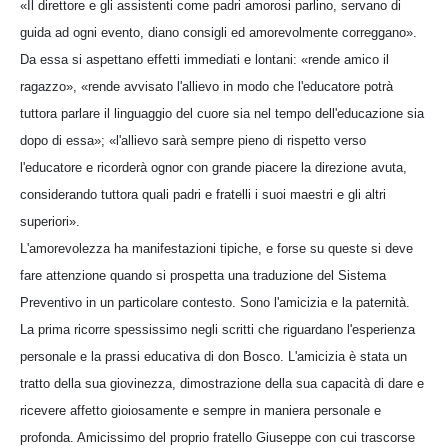
«Il direttore e gli assistenti come padri amorosi parlino, servano di
guida ad ogni evento, diano consigli ed amorevolmente correggano».
Da essa si aspettano effetti immediati e lontani: «rende amico il
ragazzo», «rende avvisato l'allievo in modo che l'educatore potrà
tuttora parlare il linguaggio del cuore sia nel tempo dell'educazione sia
dopo di essa»; «l'allievo sarà sempre pieno di rispetto verso
l'educatore e ricorderà ognor con grande piacere la direzione avuta,
considerando tuttora quali padri e fratelli i suoi maestri e gli altri
superiori».
L'amorevolezza ha manifestazioni tipiche, e forse su queste si deve
fare attenzione quando si prospetta una traduzione del Sistema
Preventivo in un particolare contesto. Sono l'amicizia e la paternità.
La prima ricorre spessissimo negli scritti che riguardano l'esperienza
personale e la prassi educativa di don Bosco. L'amicizia è stata un
tratto della sua giovinezza, dimostrazione della sua capacità di dare e
ricevere affetto gioiosamente e sempre in maniera personale e
profonda. Amicissimo del proprio fratello Giuseppe con cui trascorse