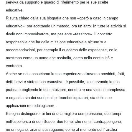
serviva da supporto e quadro di riferimento per le sue scelte
educative.
Risulta chiaro dalla sua biografia che non «operò a caso in campo
educativo», ora adottando un metodo, ora un altro. In tutte le attività si
rivelò non improvvisatore, ma paziente «tessitore». Il concetto
responsabile che ha della missione educativa e alcune sue
raccomandazioni, per esempio il quaderno delle esperienze, ce lo
mostrano come un uomo che assimila, cerca nella continuità e
confronta.
Anche se noi conosciamo la sua esperienza attraverso aneddoti, fatti,
detti brevi e sintesi non esaustive, è possibile, «osservando la sua
pratica e cogliendo le sue intuizioni, ricostruire una visione complessa
e organica sia dei suoi principi teoretici ispiratori, sia delle sue
applicazioni metodologiche».
Bisogna distinguere, ai fini di una migliore comprensione, due tempi
nell'esperienza di don Bosco; due tempi che non si contrappongono,
né si negano; anzi si susseguono, come al momento del-l' analisi