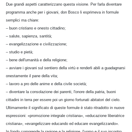
Due grandi aspetti caratterizzano questa visione. Per farla diventare
programma anche per i giovani, don Bosco li esprimeva in formule
semplici ma chiare:
– buon cristiano e onesto cittadino;
– salute, sapienza, santità;
– evangelizzazione e civilizzazione;
– studio e pietà;
– bene dell'umanità e della religione;
– avviare i giovani sul sentiero della virtù e renderli abili a guadagnarsi
onestamente il pane della vita;
– lavoro a pro delle anime e della civile società;
– diventare la consolazione dei parenti, l'onore della patria, buoni
cittadini in terra per essere poi un giorno fortunati abitatori del cielo.
Ultimamente il significato di queste formule è stato ritradotto in nuove
espressioni: «promozione integrale cristiana», «educazione liberatrice
cristiana», «evangelizzare educando ed educare evangelizzando».
In fondo comprende la ragione e la religione, l'uomo e il suo incontro