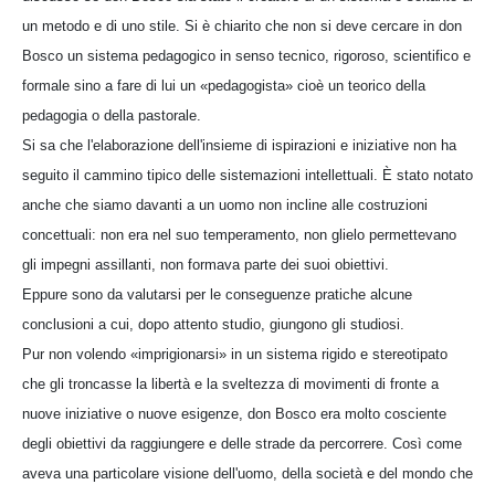
un metodo e di uno stile. Si è chiarito che non si deve cercare in don
Bosco un sistema pedagogico in senso tecnico, rigoroso, scientifico e
formale sino a fare di lui un «pedagogista» cioè un teorico della
pedagogia o della pastorale.
Si sa che l'elaborazione dell'insieme di ispirazioni e iniziative non ha
seguito il cammino tipico delle sistemazioni intellettuali. È stato notato
anche che siamo davanti a un uomo non incline alle costruzioni
concettuali: non era nel suo temperamento, non glielo permettevano
gli impegni assillanti, non formava parte dei suoi obiettivi.
Eppure sono da valutarsi per le conseguenze pratiche alcune
conclusioni a cui, dopo attento studio, giungono gli studiosi.
Pur non volendo «imprigionarsi» in un sistema rigido e stereotipato
che gli troncasse la libertà e la sveltezza di movimenti di fronte a
nuove iniziative o nuove esigenze, don Bosco era molto cosciente
degli obiettivi da raggiungere e delle strade da percorrere. Così come
aveva una particolare visione dell'uomo, della società e del mondo che