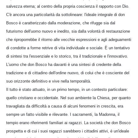
salvezza eterna; al centro della propria coscienza il rapporto con Dio.
C'è ancora una particolarità da sottolineare: l'ideale integrale di don
Bosco è caratterizzato dalla moderazione, che rifugge sia dal
futurismo dell'uomo nuovo e inedito, sia dalla volontà di restaurazione
che riproporrebbe il ritorno alle vecchie espressioni e agli adeguamenti
di condotte a forme retrive di vita individuale e sociale. È un tentativo
di sintesi tra l'essenziale e lo storico, tra il tradizionale e l'innovativo.
L'uomo che don Bosco ha davanti è una sintesi di credente della
tradizione e di cittadino dell'ordine nuovo, di colui che è cosciente del
suo orizzonte definitivo e vive nella temporalità.
Il tutto è stato attuato, in un primo tempo, in un contesto particolare:
quello cristiano e occidentale. Nel suo ambiente la Chiesa, per quanto
travagliata da difficoltà a causa di alcuni fenomeni in crescita, era
sempre un fatto visibile e rilevante. I sacramenti, la Madonna, il
tempio erano riferimenti familiari ai ragazzi. La società che don Bosco
prospetta e di cui i suoi ragazzi sarebbero i cittadini attivi, è un'ideale