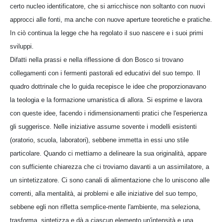
certo nucleo identificatore, che si arricchisce non soltanto con nuovi
approcci alle fonti, ma anche con nuove aperture teoretiche e pratiche.
In ciò continua la legge che ha regolato il suo nascere e i suoi primi
sviluppi.
Difatti nella prassi e nella riflessione di don Bosco si trovano
collegamenti con i fermenti pastorali ed educativi del suo tempo. Il
quadro dottrinale che lo guida recepisce le idee che proporzionavano
la teologia e la formazione umanistica di allora. Si esprime e lavora
con queste idee, facendo i ridimensionamenti pratici che l'esperienza
gli suggerisce. Nelle iniziative assume sovente i modelli esistenti
(oratorio, scuola, laboratori), sebbene immetta in essi uno stile
particolare. Quando ci mettiamo a delineare la sua originalità, appare
con sufficiente chiarezza che ci troviamo davanti a un assimilatore, a
un sintetizzatore. Ci sono canali di alimentazione che lo uniscono alle
correnti, alla mentalità, ai problemi e alle iniziative del suo tempo,
sebbene egli non rifletta semplice-mente l'ambiente, ma seleziona,
trasforma, sintetizza e dà a ciascun elemento un'intensità e una