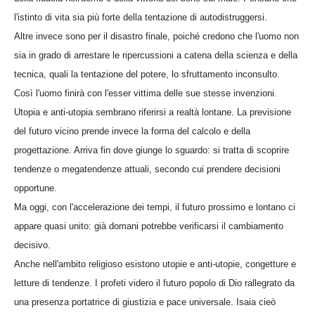
l'istinto di vita sia più forte della tentazione di autodistruggersi.
Altre invece sono per il disastro finale, poiché credono che l'uomo non
sia in grado di arrestare le ripercussioni a catena della scienza e della
tecnica, quali la tentazione del potere, lo sfruttamento inconsulto.
Così l'uomo finirà con l'esser vittima delle sue stesse invenzioni.
Utopia e anti-utopia sembrano riferirsi a realtà lontane. La previsione
del futuro vicino prende invece la forma del calcolo e della
progettazione. Arriva fin dove giunge lo sguardo: si tratta di scoprire
tendenze o megatendenze attuali, secondo cui prendere decisioni
opportune.
Ma oggi, con l'accelerazione dei tempi, il futuro prossimo e lontano ci
appare quasi unito: già domani potrebbe verificarsi il cambiamento
decisivo.
Anche nell'ambito religioso esistono utopie e anti-utopie, congetture e
letture di tendenze. I profeti videro il futuro popolo di Dio rallegrato da
una presenza portatrice di giustizia e pace universale. Isaia cieò