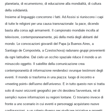
planetaria, di ecumenismo, di educazione alla mondialità, di cultura
della solidarietà.
Insieme al linguaggio concorrono i fatti. Ad Assisi si riuniscono i capi
di tutte le religioni per una causa transnazionale: la pace, dicendo
basta alla corsa agli armamenti. Il campionato mondiale incolla al
televisore, contemporaneamente, più della metà degli abitanti del
mondo. Le convocazioni giovanili del Papa (a Buenos Aires, a
Santiago de Compostela, a Czestochova) radunano gruppi provenienti
da ogni latitudine. Dal cielo un occhio spaziale riduce il mondo a un
minuscolo oggetto. Il satellite della comunicazione crea
contemporaneità di informazione rendendoci ovunque testimoni degli
eventi. Il mondo si trasforma in una piazza: luogo di incontro e
«meeting point» dell'uomo dell'universo. E in tutto questo non si tratta
solo di nuovi orizzonti geografici per chi desidera l'avventura, né di
semplici nuove informazioni su regioni lontane. Ci troviamo invece di
fronte a uno scenario in cui eventi e personaggi acquistano nuove
configurazioni, a un criterio diverso per giudicare iniziative e progetti,