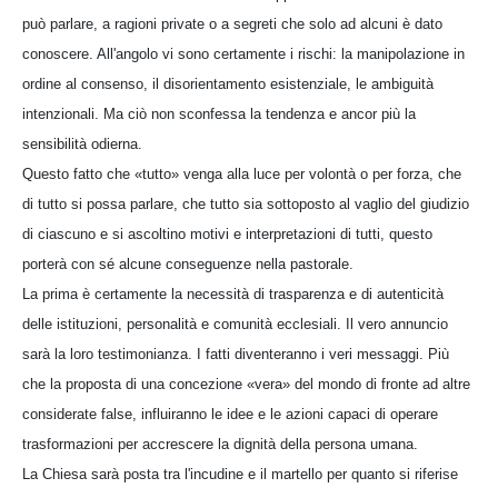
può parlare, a ragioni private o a segreti che solo ad alcuni è dato
conoscere. All'angolo vi sono certamente i rischi: la manipolazione in
ordine al consenso, il disorientamento esistenziale, le ambiguità
intenzionali. Ma ciò non sconfessa la tendenza e ancor più la
sensibilità odierna.
Questo fatto che «tutto» venga alla luce per volontà o per forza, che
di tutto si possa parlare, che tutto sia sottoposto al vaglio del giudizio
di ciascuno e si ascoltino motivi e interpretazioni di tutti, questo
porterà con sé alcune conseguenze nella pastorale.
La prima è certamente la necessità di trasparenza e di autenticità
delle istituzioni, personalità e comunità ecclesiali. Il vero annuncio
sarà la loro testimonianza. I fatti diventeranno i veri messaggi. Più
che la proposta di una concezione «vera» del mondo di fronte ad altre
considerate false, influiranno le idee e le azioni capaci di operare
trasformazioni per accrescere la dignità della persona umana.
La Chiesa sarà posta tra l'incudine e il martello per quanto si riferise