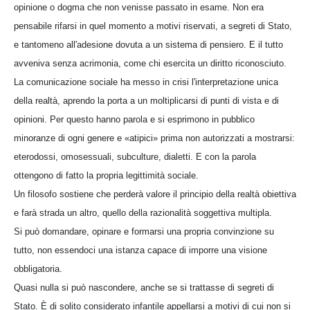
opinione o dogma che non venisse passato in esame. Non era
pensabile rifarsi in quel momento a motivi riservati, a segreti di Stato,
e tantomeno all'adesione dovuta a un sistema di pensiero. E il tutto
avveniva senza acrimonia, come chi esercita un diritto riconosciuto.
La comunicazione sociale ha messo in crisi l'interpretazione unica
della realtà, aprendo la porta a un moltiplicarsi di punti di vista e di
opinioni. Per questo hanno parola e si esprimono in pubblico
minoranze di ogni genere e «atipici» prima non autorizzati a mostrarsi:
eterodossi, omosessuali, subculture, dialetti. E con la parola
ottengono di fatto la propria legittimità sociale.
Un filosofo sostiene che perderà valore il principio della realtà obiettiva
e farà strada un altro, quello della razionalità soggettiva multipla.
Si può domandare, opinare e formarsi una propria convinzione su
tutto, non essendoci una istanza capace di imporre una visione
obbligatoria.
Quasi nulla si può nascondere, anche se si trattasse di segreti di
Stato. È di solito considerato infantile appellarsi a motivi di cui non si