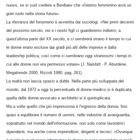
nuovo, se si vuol credere a Berdiaev che «l'eterno femminino avrà un
gran ruolo nella storia futura».
La rilevanza del fenomeno è avvertita dai sociologi. «Nei primi decenni
del prossimo secolo, noi e i nostri figli ci guarderemo indietro, a
quest'ultima parte del XX secolo, e ci sembrerà strano il tempo in cui
le donne erano escluse dai gradi più alti delle imprese e dalla
leadership politica, così come ci sembrano oggi stranissimi i tempi in
cui alle donne non era permesso votare» (J. Naisbitt - P. Aburdene,
Megatrends 2000, Rizzoli 1990, pag. 261).
La realtà non lascia spazio a dubbi. Nella parte più sviluppata del
mondo, dal 1972 a oggi la percentuale di donne-medico si è duplicata,
quella delle donne-avvocato e architetto si è quintuplicata.
Ma a volte quello che più impressiona è l'ingresso della donna, fino
quasi a equilibrare il numero di uomini, nelle industrie di avanguardia,
soprattutto nel mondo dell'informazione, non solo come lavoratrici
dipendenti, ma anche come imprenditori, dirigenti e tecnici. «Ovunque