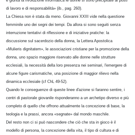
è giunta la rivoluzione informatica le donne si sono precipitate ai posti
di lavoro e di responsabilità» (ib., pag. 260).
La Chiesa non è stata da meno. Giovanni XXIII vide nella questione
femminile uno dei segni dei tempi. Da allora si sono seguiti senza
interruzione tentativi di riflessione e di iniziative pratiche: la
discussione sul sacerdozio della donna, la Lettera Apostolica
«Mulieris dignitatem», le associazioni cristiane per la promozione della
donna, uno spazio maggiore riservato alle donne nelle strutture
ecclesiali, la necessità della loro presenza nei seminari, l'emergere di
alcune figure carismatiche, una posizione di maggior rilievo nella
dinamica ecclesiale (cf ChL 49-52).
Quando le conseguenze di queste linee d'azione si faranno sentire, i
centri di pastorale giovanile risponderanno a un archetipo diverso e più
completo di quello che offrono attualmente la concezione di base, la
teologia e la prassi, ancora «segnate» dal mondo maschile.
Del resto non ci si può nascondere che ciò che sta in gioco è il
modello di persona, la concezione della vita, il tipo di cultura e di