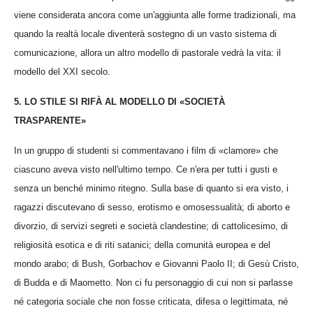
viene considerata ancora come un'aggiunta alle forme tradizionali, ma
quando la realtà locale diventerà sostegno di un vasto sistema di
comunicazione, allora un altro modello di pastorale vedrà la vita: il
modello del XXI secolo.
5. LO STILE SI RIFÀ AL MODELLO DI «SOCIETÀ
TRASPARENTE»
In un gruppo di studenti si commentavano i film di «clamore» che
ciascuno aveva visto nell'ultimo tempo. Ce n'era per tutti i gusti e
senza un benché minimo ritegno. Sulla base di quanto si era visto, i
ragazzi discutevano di sesso, erotismo e omosessualità; di aborto e
divorzio, di servizi segreti e società clandestine; di cattolicesimo, di
religiosità esotica e di riti satanici; della comunità europea e del
mondo arabo; di Bush, Gorbachov e Giovanni Paolo II; di Gesù Cristo,
di Budda e di Maometto. Non ci fu personaggio di cui non si parlasse
né categoria sociale che non fosse criticata, difesa o legittimata, né