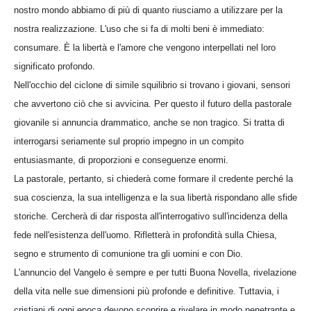
nostro mondo abbiamo di più di quanto riusciamo a utilizzare per la
nostra realizzazione. L'uso che si fa di molti beni è immediato:
consumare. È la libertà e l'amore che vengono interpellati nel loro
significato profondo.
Nell'occhio del ciclone di simile squilibrio si trovano i giovani, sensori
che avvertono ciò che si avvicina. Per questo il futuro della pastorale
giovanile si annuncia drammatico, anche se non tragico. Si tratta di
interrogarsi seriamente sul proprio impegno in un compito
entusiasmante, di proporzioni e conseguenze enormi.
La pastorale, pertanto, si chiederà come formare il credente perché la
sua coscienza, la sua intelligenza e la sua libertà rispondano alle sfide
storiche. Cercherà di dar risposta all'interrogativo sull'incidenza della
fede nell'esistenza dell'uomo. Rifletterà in profondità sulla Chiesa,
segno e strumento di comunione tra gli uomini e con Dio.
L'annuncio del Vangelo è sempre e per tutti Buona Novella, rivelazione
della vita nelle sue dimensioni più profonde e definitive. Tuttavia, i
cristiani di ogni epoca devono scoprire e rivelare in modo penetrante e