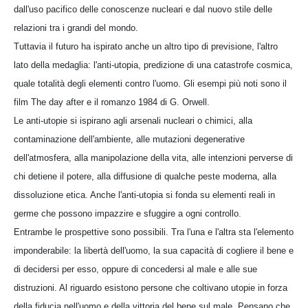
dall'uso pacifico delle conoscenze nucleari e dal nuovo stile delle
relazioni tra i grandi del mondo.
Tuttavia il futuro ha ispirato anche un altro tipo di previsione, l'altro
lato della medaglia: l'anti-utopia, predizione di una catastrofe cosmica,
quale totalità degli elementi contro l'uomo. Gli esempi più noti sono il
film The day after e il romanzo 1984 di G. Orwell.
Le anti-utopie si ispirano agli arsenali nucleari o chimici, alla
contaminazione dell'ambiente, alle mutazioni degenerative
dell'atmosfera, alla manipolazione della vita, alle intenzioni perverse di
chi detiene il potere, alla diffusione di qualche peste moderna, alla
dissoluzione etica. Anche l'anti-utopia si fonda su elementi reali in
germe che possono impazzire e sfuggire a ogni controllo.
Entrambe le prospettive sono possibili. Tra l'una e l'altra sta l'elemento
imponderabile: la libertà dell'uomo, la sua capacità di cogliere il bene e
di decidersi per esso, oppure di concedersi al male e alle sue
distruzioni. Al riguardo esistono persone che coltivano utopie in forza
della fiducia nell'uomo e della vittoria del bene sul male. Pensano che