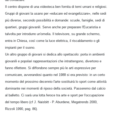
Il centro dispone di una videoteca ben fornita di temi umani e religiosi.
Gruppi di giovani la usano per «educare ed evangelizzare», nelle sedi
più diverse, secondo possibilità e domande: scuole, famiglie, sedi di
quartieri, gruppi giovanili. Serve anche per preparare l'Eucaristia e
talvolta per introdurre un'omelia. Il televisore, su grande schermo,
entra in Chiesa, così come la luce elettrica, il riscaldamento o gli
impianti per il suono.
Un altro gruppo di giovani si dedica allo spettacolo: porta in ambienti
giovanili e popolari rappresentazioni che intrattengono, divertono e
fanno riflettere. Si diffondono sempre più le arti espressive per
comunicare, avverandosi quanto nel 1988 si era previsto: in un certo
momento del prossimo decennio l'arte sostituirà lo sport come attività
dominante nei momenti di riposo della società. Passeremo dal calcio
al balletto. Ci sarà una lotta feroce tra arte e sport per l'occupazione
del tempo libero (cf J. Naisbitt - P. Aburdene, Megatrends 2000,
Rizzoli 1990, pag. 86).