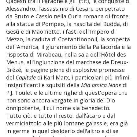
Qadesh tra il Faraone e gli Ittiti, le conquiste di
Alessandro, l'assassinio di Cesare perpetrato
da Bruto e Cassio nella Curia romana di fronte
alla statua di Pompeo, la nascita del Budda, di
Gesù e di Maometto, i fasti dell'Impero di
Mezzo, la caduta di Costantinopoli, la scoperta
dell'America, il giuramento della Pallacorda e la
risposta di Mirabeau, nella sala dell'Hôtel des
Menus, all'ingiunzione del marchese de Dreux-
Brézé, le pagine piene di esplosive promesse
del
Capitale
di Karl Marx, i particolari più infimi,
insignificanti e squisiti della
Mia amica Nane
di
P.J. Toulet e le ultime righe di quest'opera che
non sono ancora vergate in gloria del Dio
onnipotente, il cui nome sia benedetto.
Tutto ciò, e tutto il resto, dall'àcaro e dal
vermiciattolo alle più lontane galassie, era già
in germe in quel desiderio dell'altro e di se