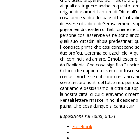
ai quali distinguere anche in questo tem
origine due amori: l'amore di Dio è all
cosa ami e vedrà di quale città è cittadin
di essere cittadino di Gerusalemme, sopp
prigionieri di desideri di Babilonia e ne 
persone così asservite ve ne sono anco
quali suoi cittadini abbia predestinati: 
li conosce prima che essi conoscano se 
due profeti, Geremia ed Ezechiele. A q
chi comincia ad amare. E molti escono, 
da Babilonia. Che cosa significa " uscir
Coloro che dapprima erano confusi e simil
confusi. Anche se col corpo restano anco
sono ancora usciti del tutto ma, per qu
cantiamo e desideriamo la città cui ap
la nostra città, di cui ci eravamo dimenti
Per tali lettere rinasce in noi il desider
patria. Che cosa dunque si canta qui?
(
Esposizione sui Salmi
, 64,2)
Facebook