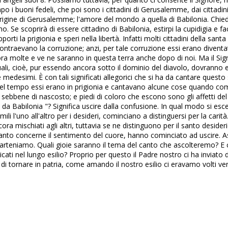
po i buoni fedeli, che poi sono i cittadini di Gerusalemme, dai cittadin
'origine di Gerusalemme; l'amore del mondo a quella di Babilonia. Ch
o. Se scoprirà di essere cittadino di Babilonia, estirpi la cupidigia e fac
orti la prigionia e speri nella libertà. Infatti molti cittadini della
contraevano la corruzione; anzi, per tale corruzione essi erano diventati v
ra molte e ve ne saranno in questa terra anche dopo di noi. Ma il Sig
quali, cioè, pur essendo ancora sotto il dominio del diavolo, dovranno e
medesimi. È con tali significati allegorici che si ha da cantare quest
uel tempo essi erano in prigionia e cantavano alcune cose quando com
sebbene di nascosto; e piedi di coloro che escono sono gli affetti de
e da Babilonia "? Significa uscire dalla confusione. In qual modo si esc
i l'uno all'altro per i desideri, cominciano a distinguersi per la carit
ra mischiati agli altri, tuttavia se ne distinguono per il santo desid
anto concerne il sentimento del cuore, hanno cominciato ad uscire. As
parteniamo. Quali gioie saranno il tema del canto che ascolteremo? E 
cati nel lungo esilio? Proprio per questo il Padre nostro ci ha inviato de
io di tornare in patria, come amando il nostro esilio ci eravamo volti ver