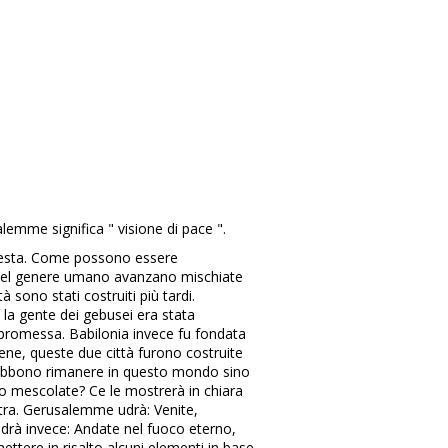
lemme significa " visione di pace ".
 questa. Come possono essere
io del genere umano avanzano mischiate
 sono stati costruiti più tardi.
la gente dei gebusei era stata
la promessa. Babilonia invece fu fondata
rbene, queste due città furono costruite
e debbono rimanere in questo mondo sino
no mescolate? Ce le mostrerà in chiara
istra. Gerusalemme udrà: Venite,
 udrà invece: Andate nel fuoco eterno,
ettere in risalto alcuni elementi in base