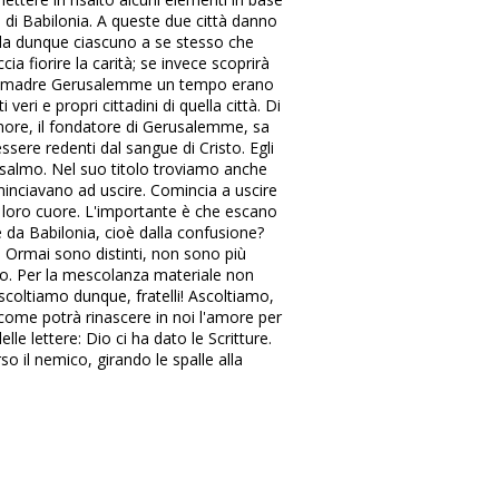
i di Babilonia. A queste due città danno
ieda dunque ciascuno a se stesso che
cia fiorire la carità; se invece scoprirà
 santa madre Gerusalemme un tempo erano
eri e propri cittadini di quella città. Di
nore, il fondatore di Gerusalemme, sa
ssere redenti dal sangue di Cristo. Egli
o salmo. Nel suo titolo troviamo anche
inciavano ad uscire. Comincia a uscire
l loro cuore. L'importante è che escano
e da Babilonia, cioè dalla confusione?
à. Ormai sono distinti, non sono più
erio. Per la mescolanza materiale non
coltiamo dunque, fratelli! Ascoltiamo,
come potrà rinascere in noi l'amore per
lle lettere: Dio ci ha dato le Scritture.
so il nemico, girando le spalle alla