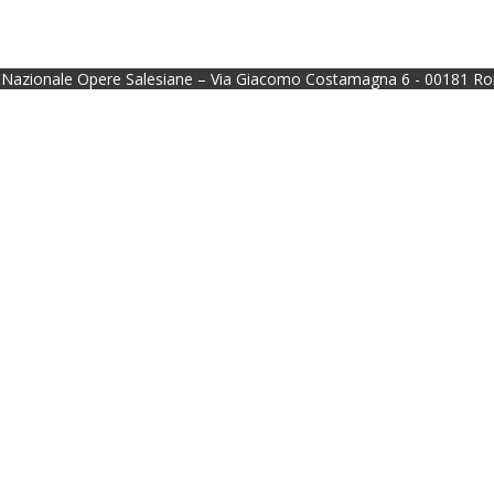
Nazionale Opere Salesiane – Via Giacomo Costamagna 6 - 00181 Ro