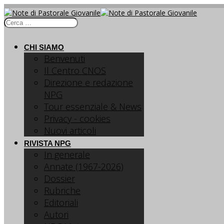
CHI SIAMO
Benvenuti
Il Centro CNOS
Direzione e redazione
NPG
Tour essenziale & News
Privacy - cookies
Nuovi articoli
RIVISTA NPG
In generale
Annate (1967-2026)
Dossier
Rubriche
Editoriali
Autori