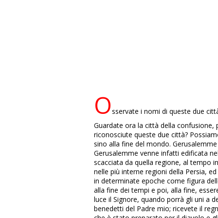
O
sservate i nomi di queste due citt
Guardate ora la città della confusione
riconosciute queste due città? Possiamo
sino alla fine del mondo. Gerusalemme ini
Gerusalemme venne infatti edificata ne
scacciata da quella regione, al tempo in
nelle più interne regioni della Persia, e
in determinate epoche come figura delle
alla fine dei tempi e poi, alla fine, e
luce il Signore, quando porrà gli uni a d
benedetti del Padre mio; ricevete il reg
che è stato preparato per il diavolo e gl