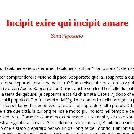
Incipit exire qui incipit amare
Sant'Agostino
à: Babilonia e Gerusalemme. Babilonia significa " confusione ", Gerusa
, per comprendere la visione di pace. Sopportate quella, sospirate a
 forse separarle ora l'una dall'altra? Sono mischiate; anzi, dall'iniz
ziò con Abele, Babilonia con Caino, anche se gli edifici delle due città
lla terra dei gebusei (e dapprima essa fu chiamata Gebus 7) dopo che 
 cui il popolo di Dio fu liberato dall'Egitto e condotto nella terra del
d essa per lungo tempo drizzò la testa al di sopra degli altri popoli. O
 altre due città, la cui origine risale molto più indietro nel tempo 
ssere separate. Come possiamo noi conoscerle attualmente, se esse so
estra e gli altri a sinistra. Gerusalemme sarà a destra; Babilonia a sin
no che è stato preparato per voi fin dall'origine del mondo. Babilonia
i angeli suoi 8. Possiamo tuttavia, per quanto ci consente il Signore, m