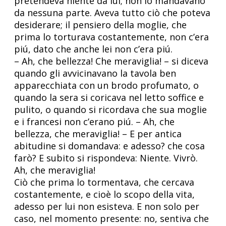
pretendeva niente da lui; non lo mandavano
da nessuna parte. Aveva tutto ciò che poteva
desiderare; il pensiero della moglie, che
prima lo torturava costantemente, non c’era
piú, dato che anche lei non c’era piú.
– Ah, che bellezza! Che meraviglia! – si diceva
quando gli avvicinavano la tavola ben
apparecchiata con un brodo profumato, o
quando la sera si coricava nel letto soffice e
pulito, o quando si ricordava che sua moglie
e i francesi non c’erano piú. – Ah, che
bellezza, che meraviglia! – E per antica
abitudine si domandava: e adesso? che cosa
farò? E subito si rispondeva: Niente. Vivrò.
Ah, che meraviglia!
Ciò che prima lo tormentava, che cercava
costantemente, e cioè lo scopo della vita,
adesso per lui non esisteva. E non solo per
caso, nel momento presente: no, sentiva che