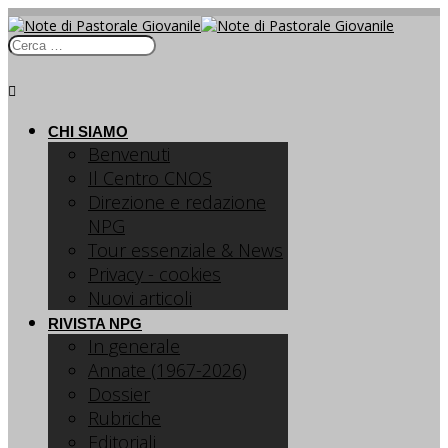
CHI SIAMO
Benvenuti
Il Centro CNOS
Direzione e redazione
NPG
Tour essenziale & News
Privacy - cookies
Nuovi articoli
RIVISTA NPG
In generale
Annate (1967-2026)
Dossier
Rubriche
Editoriali