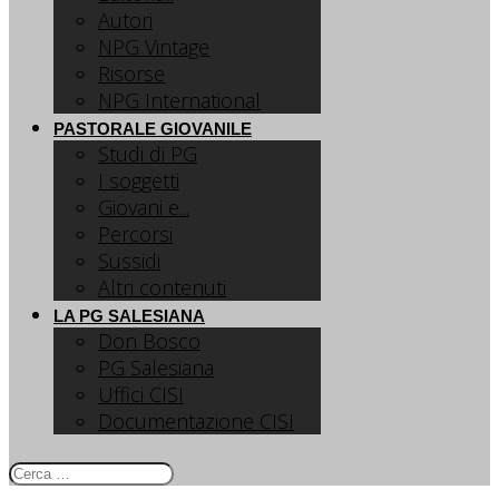
Autori
NPG Vintage
Risorse
NPG International
PASTORALE GIOVANILE
Studi di PG
I soggetti
Giovani e...
Percorsi
Sussidi
Altri contenuti
LA PG SALESIANA
Don Bosco
PG Salesiana
Uffici CISI
Documentazione CISI