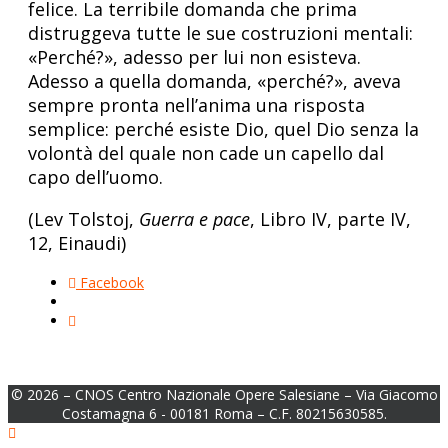
felice. La terribile domanda che prima
distruggeva tutte le sue costruzioni mentali:
«Perché?», adesso per lui non esisteva.
Adesso a quella domanda, «perché?», aveva
sempre pronta nell’anima una risposta
semplice: perché esiste Dio, quel Dio senza la
volontà del quale non cade un capello dal
capo dell’uomo.
(Lev Tolstoj,
Guerra e pace
, Libro IV, parte IV,
12, Einaudi)
Facebook
© 2026 – CNOS Centro Nazionale Opere Salesiane – Via Giacomo
Costamagna 6 - 00181 Roma – C.F. 80215630585.