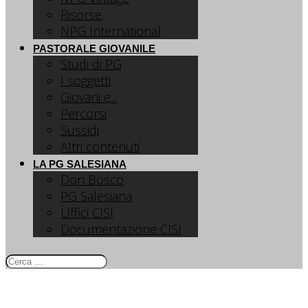
Risorse
NPG International
PASTORALE GIOVANILE
Studi di PG
I soggetti
Giovani e...
Percorsi
Sussidi
Altri contenuti
LA PG SALESIANA
Don Bosco
PG Salesiana
Uffici CISI
Documentazione CISI