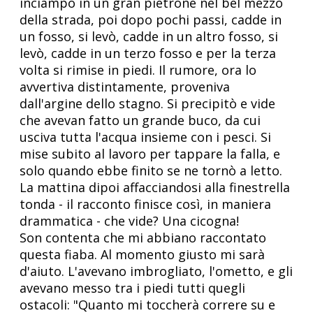
inciampò in un gran pietrone nel bel mezzo
della strada, poi dopo pochi passi, cadde in
un fosso, si levò, cadde in un altro fosso, si
levò, cadde in un terzo fosso e per la terza
volta si rimise in piedi. Il rumore, ora lo
avvertiva distintamente, proveniva
dall'argine dello stagno. Si precipitò e vide
che avevan fatto un grande buco, da cui
usciva tutta l'acqua insieme con i pesci. Si
mise subito al lavoro per tappare la falla, e
solo quando ebbe finito se ne tornò a letto.
La mattina dipoi affacciandosi alla finestrella
tonda - il racconto finisce così, in maniera
drammatica - che vide? Una cicogna!
Son contenta che mi abbiano raccontato
questa fiaba. Al momento giusto mi sarà
d'aiuto. L'avevano imbrogliato, l'ometto, e gli
avevano messo tra i piedi tutti quegli
ostacoli: "Quanto mi toccherà correre su e