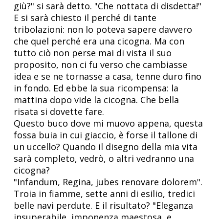
giù?" si sarà detto. "Che nottata di disdetta!"
E si sarà chiesto il perché di tante
tribolazioni: non lo poteva sapere davvero
che quel perché era una cicogna. Ma con
tutto ciò non perse mai di vista il suo
proposito, non ci fu verso che cambiasse
idea e se ne tornasse a casa, tenne duro fino
in fondo. Ed ebbe la sua ricompensa: la
mattina dopo vide la cicogna. Che bella
risata si dovette fare.
Questo buco dove mi muovo appena, questa
fossa buia in cui giaccio, è forse il tallone di
un uccello? Quando il disegno della mia vita
sarà completo, vedrò, o altri vedranno una
cicogna?
"Infandum, Regina, jubes renovare dolorem".
Troia in fiamme, sette anni di esilio, tredici
belle navi perdute. E il risultato? "Eleganza
insuperabile, imponenza maestosa, e