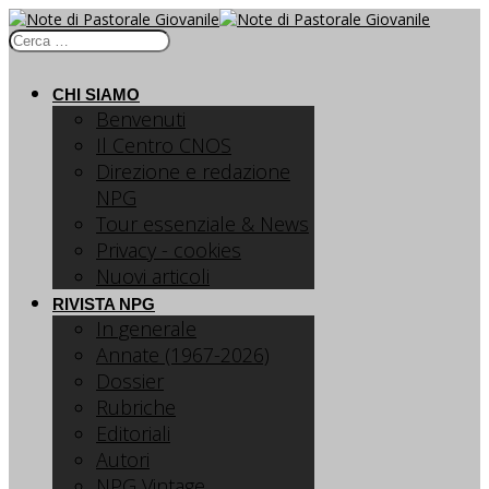
CHI SIAMO
Benvenuti
Il Centro CNOS
Direzione e redazione
NPG
Tour essenziale & News
Privacy - cookies
Nuovi articoli
RIVISTA NPG
In generale
Annate (1967-2026)
Dossier
Rubriche
Editoriali
Autori
NPG Vintage