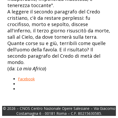
tenerezza toccante".
A leggere il secondo paragrafo del Credo
cristiano, c'è da restare perplessi: fu
crocifisso, morto e sepolto, discese
all'inferno, il terzo giorno risuscitò da morte,
salì al Cielo, da dove tornerà sulla terra.
Quante corse su e giù, terribili come quelle
dell'uomo della favola. E il risultato? Il
secondo paragrafo del Credo di metà del
mondo.
(da:
La mia Africa
)
Facebook
© 2026 – CNOS Centro Nazionale Opere Salesiane – Via Giacomo
Costamagna 6 - 00181 Roma – C.F. 80215630585.