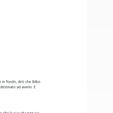
no in fondo, dirò che Bilbo
 destinato ad averlo. E
e che la sua vita non sia