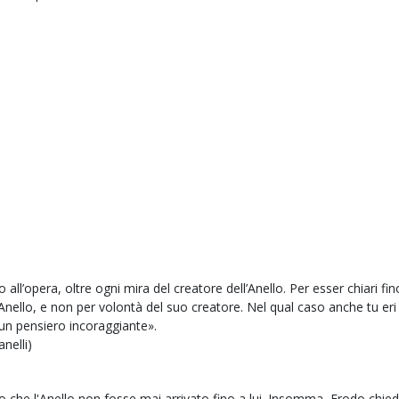
o all’opera, oltre ogni mira del creatore dell’Anello. Per esser chiari fi
’Anello, e non per volontà del suo creatore. Nel qual caso anche tu eri
un pensiero incoraggiante».
anelli)
o che l'Anello non fosse mai arrivato fino a lui. Insomma, Frodo chied