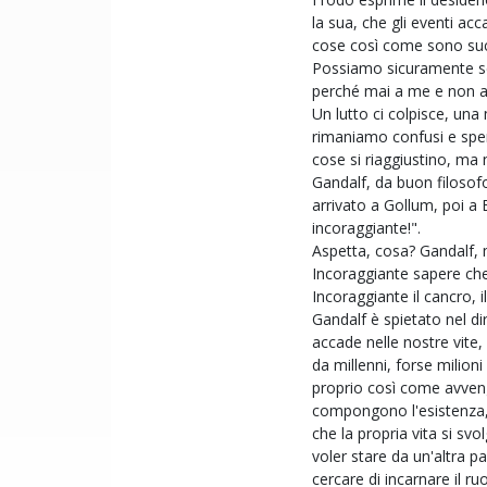
la sua, che gli eventi ac
cose così come sono su
Possiamo sicuramente sent
perché mai a me e non ad
Un lutto ci colpisce, una
rimaniamo confusi e sperd
cose si riaggiustino, ma
Gandalf, da buon filosof
arrivato a Gollum, poi a B
incoraggiante!".
Aspetta, cosa? Gandalf, m
Incoraggiante sapere che
Incoraggiante il cancro, 
Gandalf è spietato nel di
accade nelle nostre vite, 
da millenni, forse milion
proprio così come avven
compongono l'esistenza, 
che la propria vita si sv
voler stare da un'altra p
cercare di incarnare il r