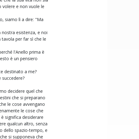
o volere e non vuole le
o, siamo lì a dire: "Ma
a nostra esistenza, e noi
tavola per far sì che le
erché l'Anello prima è
questo è un pensiero
nte destinato a me?
he succedere?
iamo decidere quel che
destini che si preparano
e che le cose avvengano
ienamente le cose che
è significa desiderare
sere qualcun altro, senza
to dello spazio-tempo, e
l che si supponeva che