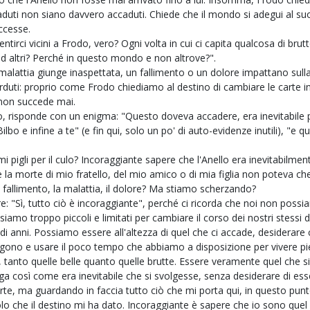
caduti non siano davvero accaduti. Chiede che il mondo si adegui al su
ccesse.
irci vicini a Frodo, vero? Ogni volta in cui ci capita qualcosa di brutt
 altri? Perché in questo mondo e non altrove?".
 malattia giunge inaspettata, un fallimento o un dolore impattano sull
uti: proprio come Frodo chiediamo al destino di cambiare le carte in 
 non succede mai.
o, risponde con un enigma: "Questo doveva accadere, era inevitabile p
ilbo e infine a te" (e fin qui, solo un po' di auto-evidenze inutili), "e 
i pigli per il culo? Incoraggiante sapere che l'Anello era inevitabilme
 la morte di mio fratello, del mio amico o di mia figlia non poteva c
il fallimento, la malattia, il dolore? Ma stiamo scherzando?
re: "Sì, tutto ciò è incoraggiante", perché ci ricorda che noi non poss
siamo troppo piccoli e limitati per cambiare il corso dei nostri stessi 
i di anni. Possiamo essere all'altezza di quel che ci accade, desiderar
gono e usare il poco tempo che abbiamo a disposizione per vivere p
tanto quelle belle quanto quelle brutte. Essere veramente quel che si 
olga così come era inevitabile che si svolgesse, senza desiderare di es
arte, ma guardando in faccia tutto ciò che mi porta qui, in questo pun
uolo che il destino mi ha dato. Incoraggiante è sapere che io sono que