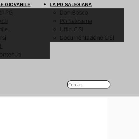
E GIOVANILE
LA PG SALESIANA
 di PG
Don Bosco
etti
PG Salesiana
 e...
Uffici CISI
rsi
Documentazione CISI
i
contenuti