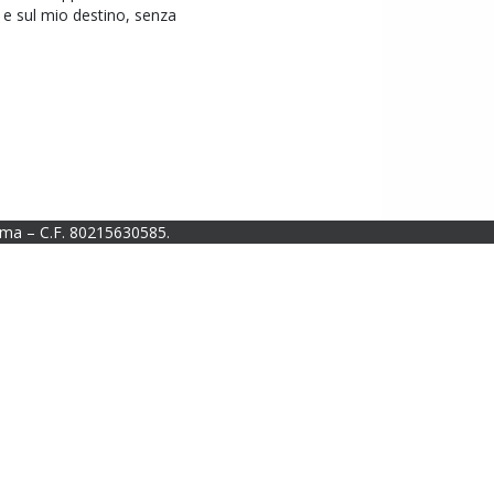
o e sul mio destino, senza
ma – C.F. 80215630585.