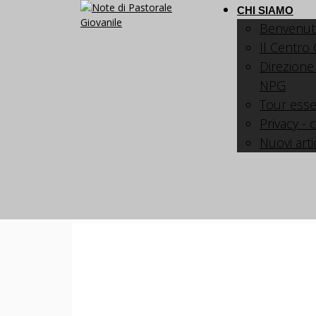
CHI SIAMO
Benvenut
Il Centro
Direzione
NPG
Tour esse
Privacy - 
Nuovi arti