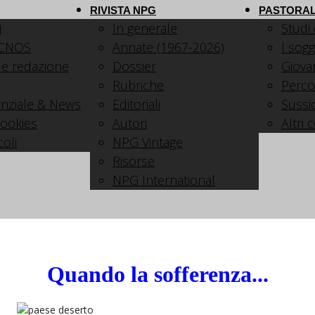
RIVISTA NPG
PASTORAL
i
In generale
Studi
 CNOS
Annate (1967-2026)
I sogg
 e redazione
Dossier
Giovani
Rubriche
Perco
nziale & News
Editoriali
Sussid
cookies
Autori
Altri 
coli
NPG Vintage
Risorse
NPG International
Quando la sofferenza...