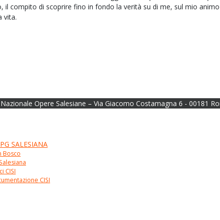
, il compito di scoprire fino in fondo la verità su di me, sul mio anim
 vita.
Nazionale Opere Salesiane – Via Giacomo Costamagna 6 - 00181 Ro
 PG SALESIANA
 Bosco
Salesiana
ci CISI
umentazione CISI