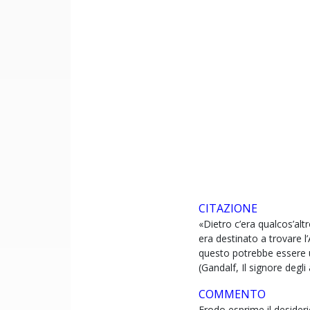
CITAZIONE
«Dietro c’era qualcos’altr
era destinato a trovare l
questo potrebbe essere 
(Gandalf, Il signore degli 
COMMENTO
Frodo esprime il desideri