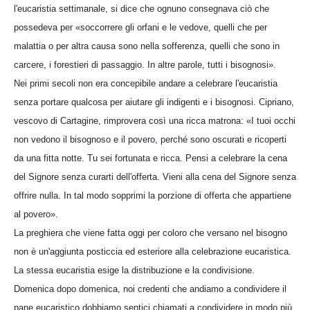
l'eucaristia settimanale, si dice che ognuno consegnava ciò che
possedeva per «soccorrere gli orfani e le vedove, quelli che per
malattia o per altra causa sono nella sofferenza, quelli che sono in
carcere, i forestieri di passaggio. In altre parole, tutti i bisognosi».
Nei primi secoli non era concepibile andare a celebrare l'eucaristia
senza portare qualcosa per aiutare gli indigenti e i bisognosi. Cipriano,
vescovo di Cartagine, rimprovera così una ricca matrona: «I tuoi occhi
non vedono il bisognoso e il povero, perché sono oscurati e ricoperti
da una fitta notte. Tu sei fortunata e ricca. Pensi a celebrare la cena
del Signore senza curarti dell'offerta. Vieni alla cena del Signore senza
offrire nulla. In tal modo sopprimi la porzione di offerta che appartiene
al povero».
La preghiera che viene fatta oggi per coloro che versano nel bisogno
non è un'aggiunta posticcia ed esteriore alla celebrazione eucaristica.
La stessa eucaristia esige la distribuzione e la condivisione.
Domenica dopo domenica, noi credenti che andiamo a condividere il
pane eucaristico dobbiamo sentici chiamati a condividere in modo più