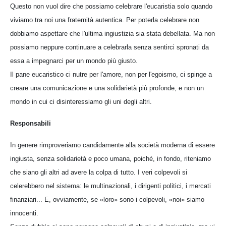
Questo non vuol dire che possiamo celebrare l'eucaristia solo quando
viviamo tra noi una fraternità autentica. Per poterla celebrare non
dobbiamo aspettare che l'ultima ingiustizia sia stata debellata. Ma non
possiamo neppure continuare a celebrarla senza sentirci spronati da
essa a impegnarci per un mondo più giusto.
Il pane eucaristico ci nutre per l'amore, non per l'egoismo, ci spinge a
creare una comunicazione e una solidarietà più profonde, e non un
mondo in cui ci disinteressiamo gli uni degli altri.
Responsabili
In genere rimproveriamo candidamente alla società moderna di essere
ingiusta, senza solidarietà e poco umana, poiché, in fondo, riteniamo
che siano gli altri ad avere la colpa di tutto. I veri colpevoli si
celerebbero nel sistema: le multinazionali, i dirigenti politici, i mercati
finanziari... E, ovviamente, se «loro» sono i colpevoli, «noi» siamo
innocenti.