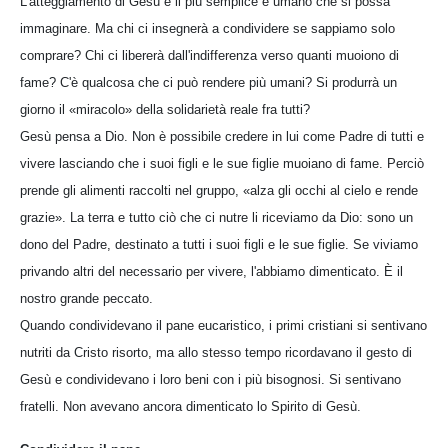
L'atteggiamento di Gesù è il più semplice e umano che si possa
immaginare. Ma chi ci insegnerà a condividere se sappiamo solo
comprare? Chi ci libererà dall'indifferenza verso quanti muoiono di
fame? C'è qualcosa che ci può rendere più umani? Si produrrà un
giorno il «miracolo» della solidarietà reale fra tutti?
Gesù pensa a Dio. Non è possibile credere in lui come Padre di tutti e
vivere lasciando che i suoi figli e le sue figlie muoiano di fame. Perciò
prende gli alimenti raccolti nel gruppo, «alza gli occhi al cielo e rende
grazie». La terra e tutto ciò che ci nutre li riceviamo da Dio: sono un
dono del Padre, destinato a tutti i suoi figli e le sue figlie. Se viviamo
privando altri del necessario per vivere, l'abbiamo dimenticato. È il
nostro grande peccato.
Quando condividevano il pane eucaristico, i primi cristiani si sentivano
nutriti da Cristo risorto, ma allo stesso tempo ricordavano il gesto di
Gesù e condividevano i loro beni con i più bisognosi. Si sentivano
fratelli. Non avevano ancora dimenticato lo Spirito di Gesù.