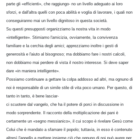
parte gli «efficienti», che raggiungo- no un livello adeguato ai loro
sforzi, e dall'altra quelli con poca abilità e voglia di lavorare, i quali non
conseguiranno mai un livello dignitoso in questa società.
Su questi presupposti organizziamo la nostra vita in modo
«intelligente». Stimiamo l'amicizia, ovviamente, la convivenza
familiare e la cerchia degli amici; apprezziamo inoltre i gesti di
generosità e l'aiuto al bisognoso; ma dobbiamo fare i nostri calcoli,
non dobbiamo mai perdere di vista il nostro interesse. Si deve saper
dare «in maniera intelligente».
Possiamo continuare a gettare la colpa addosso ad altri, ma ognuno di
noi è responsabile di un simile stile di vita poco umano. Per questo, di
tanto in tanto, è bene lasciar-
ci scuotere dal vangelo, che ha il potere di porci in discussione in
modo sorprendente. Il racconto della moltiplicazione dei pani è
certamente un «segno messianico», il cui scopo è rivelare Gesù come
Colui che è mandato a sfamare il popolo; tuttavia, in esso è contenuto
altresì l'appello a mettere insieme ciò che ognuno di noi può avere per