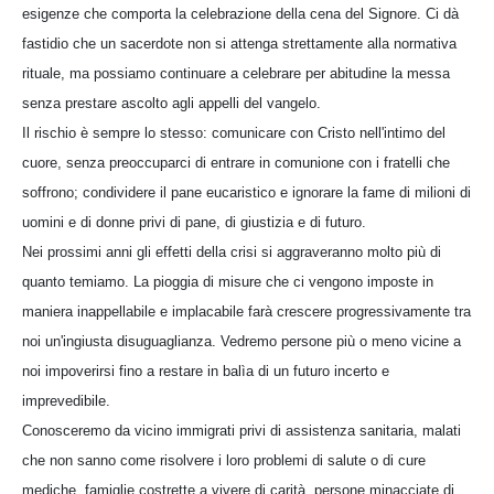
esigenze che comporta la celebrazione della cena del Signore. Ci dà
fastidio che un sacerdote non si attenga strettamente alla normativa
rituale, ma possiamo continuare a celebrare per abitudine la messa
senza prestare ascolto agli appelli del vangelo.
Il rischio è sempre lo stesso: comunicare con Cristo nell'intimo del
cuore, senza preoccuparci di entrare in comunione con i fratelli che
soffrono; condividere il pane eucaristico e ignorare la fame di milioni di
uomini e di donne privi di pane, di giustizia e di futuro.
Nei prossimi anni gli effetti della crisi si aggraveranno molto più di
quanto temiamo. La pioggia di misure che ci vengono imposte in
maniera inappellabile e implacabile farà crescere progressivamente tra
noi un'ingiusta disuguaglianza. Vedremo persone più o meno vicine a
noi impoverirsi fino a restare in balìa di un futuro incerto e
imprevedibile.
Conosceremo da vicino immigrati privi di assistenza sanitaria, malati
che non sanno come risolvere i loro problemi di salute o di cure
mediche, famiglie costrette a vivere di carità, persone minacciate di