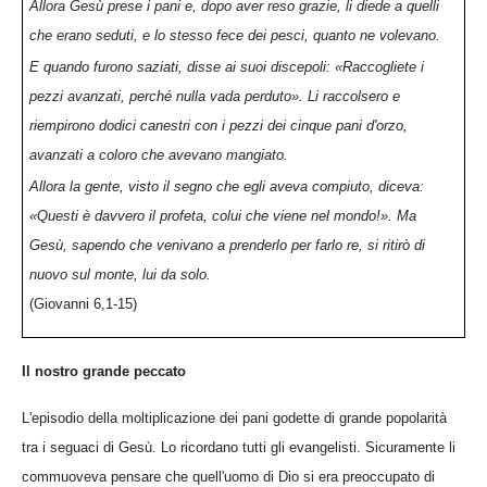
Allora Gesù prese i pani e, dopo aver reso grazie, li diede a quelli
che erano seduti, e lo stesso fece dei pesci, quanto ne volevano.
E quando furono saziati, disse ai suoi discepoli: «Raccogliete i
pezzi avanzati, perché nulla vada perduto». Li raccolsero e
riempirono dodici canestri con i pezzi dei cinque pani d'orzo,
avanzati a coloro che avevano mangiato.
Allora la gente, visto il segno che egli aveva compiuto, diceva:
«Questi è davvero il profeta, colui che viene nel mondo!». Ma
Gesù, sapendo che venivano a prenderlo per farlo re, si ritirò di
nuovo sul monte, lui da solo.
(Giovanni 6,1-15)
Il nostro grande peccato
L'episodio della moltiplicazione dei pani godette di grande popolarità
tra i seguaci di Gesù. Lo ricordano tutti gli evangelisti. Sicuramente li
commuoveva pensare che quell'uomo di Dio si era preoccupato di