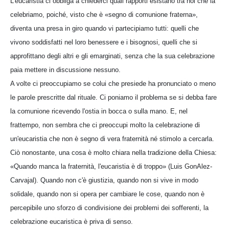
L'eucaristia ci obbliga a chiederci quali rapporti esistano tra noi che la
celebriamo, poiché, visto che è «segno di comunione fraterna»,
diventa una presa in giro quando vi partecipiamo tutti: quelli che
vivono soddisfatti nel loro benessere e i bisognosi, quelli che si
approfittano degli altri e gli emarginati, senza che la sua celebrazione
paia mettere in discussione nessuno.
A volte ci preoccupiamo se colui che presiede ha pronunciato o meno
le parole prescritte dal rituale. Ci poniamo il problema se si debba fare
la comunione ricevendo l'ostia in bocca o sulla mano. E, nel
frattempo, non sembra che ci preoccupi molto la celebrazione di
un'eucaristia che non è segno di vera fraternità né stimolo a cercarla.
Ciò nonostante, una cosa è molto chiara nella tradizione della Chiesa:
«Quando manca la fraternità, l'eucaristia è di troppo» (Luis GonAlez-
Carvajal). Quando non c'è giustizia, quando non si vive in modo
solidale, quando non si opera per cambiare le cose, quando non è
percepibile uno sforzo di condivisione dei problemi dei sofferenti, la
celebrazione eucaristica è priva di senso.