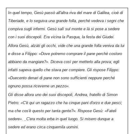
In quel tempo, Gesù passò all'altra riva del mare di Galilea, cioè di
Tiberiade, e lo seguiva una grande folla, perché vedeva i segni che
compiva sugli infermi. Gesù salì sul monte e là si pose a sedere
con i suoi discepoli. Era vicina la Pasqua, la festa dei Giudei.
Allora Gesù, alzàti gli occhi, vide che una grande folla veniva da lui
e disse a Filippo: «Dove potremo comprare il pane perché costoro
abbiano da mangiare?». Diceva così per metterlo alla prova; egli
infatti sapeva quello che stava per compiere. Gli rispose Filippo:
«Duecento denari di pane non sono sufficienti neppure perché
ognuno possa riceverne un pezzo».
Gli disse allora uno dei suoi discepoli, Andrea, fratello di Simon
Pietro: «C'è qui un ragazzo che ha cinque pani d'orzo e due pesci;
ma che cos'è questo per tanta gente?». Rispose Gesù: «Fateli
sedere». _C'era molta erba in quel luogo. Si misero dunque a
sedere ed erano circa cinquemila uomini.