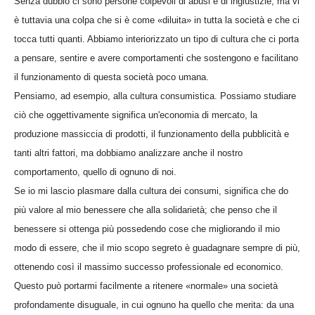
Senza dubbio ci sono persone colpevoli di abusi e di ingiustizie, ma vi
è tuttavia una colpa che si è come «diluita» in tutta la società e che ci
tocca tutti quanti. Abbiamo interiorizzato un tipo di cultura che ci porta
a pensare, sentire e avere comportamenti che sostengono e facilitano
il funzionamento di questa società poco umana.
Pensiamo, ad esempio, alla cultura consumistica. Possiamo studiare
ciò che oggettivamente significa un'economia di mercato, la
produzione massiccia di prodotti, il funzionamento della pubblicità e
tanti altri fattori, ma dobbiamo analizzare anche il nostro
comportamento, quello di ognuno di noi.
Se io mi lascio plasmare dalla cultura dei consumi, significa che do
più valore al mio benessere che alla solidarietà; che penso che il
benessere si ottenga più possedendo cose che migliorando il mio
modo di essere, che il mio scopo segreto è guadagnare sempre di più,
ottenendo così il massimo successo professionale ed economico.
Questo può portarmi facilmente a ritenere «normale» una società
profondamente disuguale, in cui ognuno ha quello che merita: da una