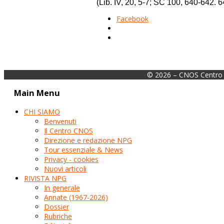
(Lib. IV, 20, 5-7; SC 100, 640-642. 
Facebook
© 2026 – CNOS Centro 
Main Menu
CHI SIAMO
Benvenuti
Il Centro CNOS
Direzione e redazione NPG
Tour essenziale & News
Privacy - cookies
Nuovi articoli
RIVISTA NPG
In generale
Annate (1967-2026)
Dossier
Rubriche