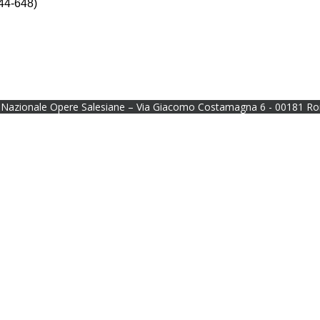
644-648)
Nazionale Opere Salesiane – Via Giacomo Costamagna 6 - 00181 Ro