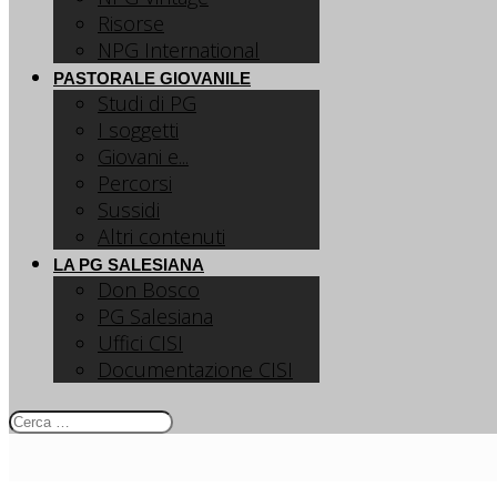
Risorse
NPG International
PASTORALE GIOVANILE
Studi di PG
I soggetti
Giovani e...
Percorsi
Sussidi
Altri contenuti
LA PG SALESIANA
Don Bosco
PG Salesiana
Uffici CISI
Documentazione CISI