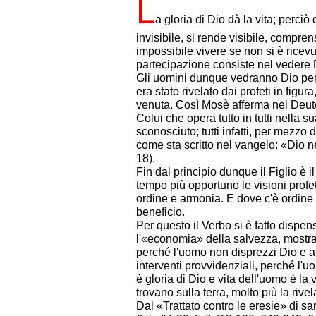
L
a gloria di Dio dà la vita; perci
invisibile, si rende visibile, compre
impossibile vivere se non si è ricevu
partecipazione consiste nel vedere 
Gli uomini dunque vedranno Dio per v
era stato rivelato dai profeti in fig
venuta. Così Mosè afferma nel Deuter
Colui che opera tutto in tutti nella s
sconosciuto; tutti infatti, per mezzo
come sta scritto nel vangelo: «Dio ne
18).
Fin dal principio dunque il Figlio è 
tempo più opportuno le visioni profet
ordine e armonia. E dove c'è ordine
beneficio.
Per questo il Verbo si è fatto dispens
l'«economia» della salvezza, mostra
perché l'uomo non disprezzi Dio e a
interventi provvidenziali, perché l'
è gloria di Dio e vita dell'uomo è la vi
trovano sulla terra, molto più la riv
Dal «Trattato contro le eresie» di sa