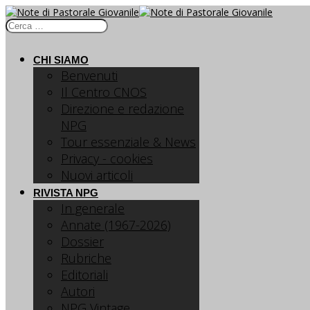
CHI SIAMO
Benvenuti
Il Centro CNOS
Direzione e redazione
NPG
Tour essenziale & News
Privacy - cookies
Nuovi articoli
RIVISTA NPG
In generale
Annate (1967-2026)
Dossier
Rubriche
Editoriali
Autori
NPG Vintage