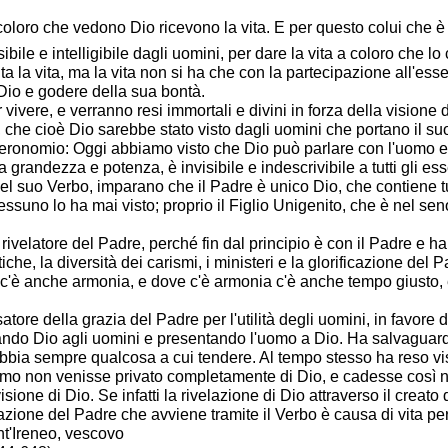
ò coloro che vedono Dio ricevono la vita. E per questo colui che è 
nsibile e intelligibile dagli uomini, per dare la vita a coloro ch
ta la vita, ma la vita non si ha che con la partecipazione all'ess
Dio e godere della sua bontà.
ivere, e verranno resi immortali e divini in forza della visione 
ura, che cioè Dio sarebbe stato visto dagli uomini che portano il 
onomio: Oggi abbiamo visto che Dio può parlare con l'uomo e l'u
ua grandezza e potenza, è invisibile e indescrivibile a tutti gli ess
 del suo Verbo, imparano che il Padre è unico Dio, che contiene tut
ssuno lo ha mai visto; proprio il Figlio Unigenito, che è nel seno
il rivelatore del Padre, perché fin dal principio è con il Padre e
iche, la diversità dei carismi, i ministeri e la glorificazione de
 c'è anche armonia, e dove c'è armonia c'è anche tempo giusto,
atore della grazia del Padre per l'utilità degli uomini, in favore d
ndo Dio agli uomini e presentando l'uomo a Dio. Ha salvaguardato
bbia sempre qualcosa a cui tendere. Al tempo stesso ha reso vis
uomo non venisse privato completamente di Dio, e cadesse così n
sione di Dio. Se infatti la rivelazione di Dio attraverso il creato dà
elazione del Padre che avviene tramite il Verbo è causa di vita p
nt'Ireneo, vescovo