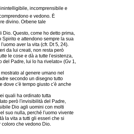
inintelligibile, incomprensibile e
e lo comprendono e vedono. È
ere divino. Orbene tale
di Dio. Questo, come ho detto prima,
suo Spirito e attendono sempre la sua
omo aver la vita (cfr. Dt 5, 24).
eri da lui creati, non resta però
te le cose e dà a tutte l'esistenza,
 del Padre, lui lo ha rivelato» (Gv 1,
 ha mostrato al genere umano nel
l Padre secondo un disegno tutto
 e dove c'è tempo giusto c'è anche
ei quali ha ordinato tutta
 però l'invisibilità del Padre,
ibile Dio agli uomini con molti
el suo nulla, perché l'uomo vivente
 la vita a tutti gli esseri che si
er coloro che vedono Dio.