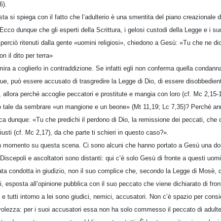
6).
ta si spiega con il fatto che l’adulterio è una smentita del piano creazionale 
Ecco dunque che gli esperti della Scrittura, i gelosi custodi della Legge e i suoi
e perciò ritenuti dalla gente «uomini religiosi», chiedono a Gesù: «Tu che ne di
n il dito per terra»
a a coglierlo in contraddizione. Se infatti egli non conferma quella condan
e, può essere accusato di trasgredire la Legge di Dio, di essere disobbedient
 allora perché accoglie peccatori e prostitute e mangia con loro (cf. Mc 2,15-1
 tale da sembrare «un mangione e un beone» (Mt 11,19; Lc 7,35)? Perché ann
ca dunque: «Tu che predichi il perdono di Dio, la remissione dei peccati, che 
iusti (cf. Mc 2,17), da che parte ti schieri in questo caso?».
n momento su questa scena. Ci sono alcuni che hanno portato a Gesù una do
scepoli e ascoltatori sono distanti: qui c’è solo Gesù di fronte a questi uomin
stata condotta in giudizio, non il suo complice che, secondo la Legge di Mosè,
, esposta all’opinione pubblica con il suo peccato che viene dichiarato di fron
 e tutti intorno a lei sono giudici, nemici, accusatori. Non c’è spazio per consid
olezza: per i suoi accusatori essa non ha solo commesso il peccato di adulteri