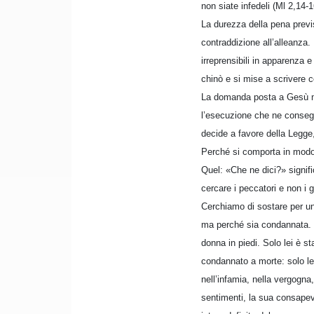
non siate infedeli (Ml 2,14-1
La durezza della pena previs
contraddizione all’alleanza. 
irreprensibili in apparenza 
chinò e si mise a scrivere co
La domanda posta a Gesù mir
l’esecuzione che ne consegu
decide a favore della Legge,
Perché si comporta in modo
Quel: «Che ne dici?» signifi
cercare i peccatori e non i g
Cerchiamo di sostare per u
ma perché sia condannata. Di
donna in piedi. Solo lei è 
condannato a morte: solo lei
nell’infamia, nella vergogna,
sentimenti, la sua consapev