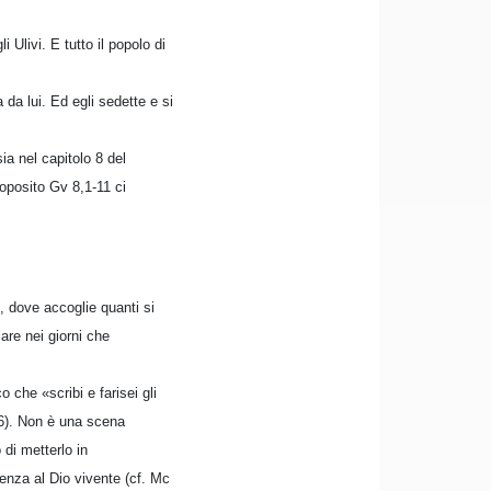
 Ulivi. E tutto il popolo di
 da lui. Ed egli sedette e si
ia nel capitolo 8 del
oposito Gv 8,1-11 ci
, dove accoglie quanti si
lare nei giorni che
 che «scribi e farisei gli
,6). Non è una scena
 di metterlo in
enza al Dio vivente (cf. Mc