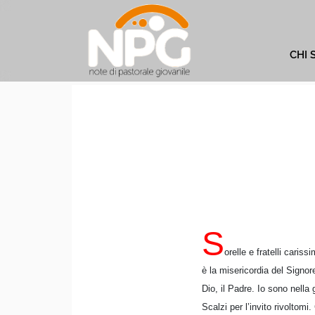
CHI 
S
orelle e fratelli carissi
è la misericordia del Signor
Dio, il Padre. Io sono nella 
Scalzi per l’invito rivoltom