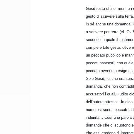
Gesù resta chino, mentre i s
gesto di scrivere sulla terr
in sé anche una domanda: «Ch
a scrivere per terra (cf. G
secondo la quale il testimon
compiere tale gesto, deve e
un peccato pubblico e manife
peccati nascosti, con quale 
peccato avvenuto esige che 
Solo Gesù, lui che era senz
domanda, che non contraddic
accusatori i quali, «udito c
dell’autore attesta – lo di
numerosi sono i peccati fatt
indurirla… Così una parola d
domande che ci scuotono e c
che essi credono di interpret