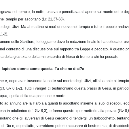
gnava nel tempio; la notte, usciva e pernottava all’aperto sul monte detto degli
nel tempio per ascoltarlo (Lc 21,37-38).
 degli Ulivi. Ma al mattino si recò di nuovo nel tempio e tutto il popolo andava
,1-2).
anone delle Scritture, lo leggiamo dove la redazione finale lo ha collocato, oss
el contesto di una discussione sul rapporto tra Legge e peccato. A questo pr
ia della giustizia e della misericordia di Gesù di fronte a chi ha peccato.
 lapidare donne come questa. Tu che ne dici?»
e, dopo aver trascorso la notte sul monte degli Ulivi, all’alba sale al tempio
(cf. Gv 8,1-2). Tutti i vangeli ci testimoniano questa prassi di Gesù, in partico
qua, quella della sua passione e morte.
to ad annunciare la Parola a quanti lo ascoltano insieme ai suoi discepoli, ecco
a in adulterio» (cf. Gv 8,3), e fanno questo «per metterlo alla prova» (Gv 8
nnotano che gli avversari di Gesù cercano di tendergli un trabocchetto, tentano
 di Dio e, soprattutto, vorrebbero poterlo accusare di bestemmia, di disobbedi