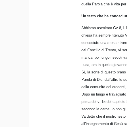
quella Parola che è vita per n
Un testo che ha conosciut
Abbiamo ascoltato Gv 8,1-11
chiesa ha sempre ritenuto Va
conosciuto una storia strana
del Concilio di Trento, vi s
manca, poi lungo i secoli v
Luca, ora in quello giovan
Sì, la sorte di questo brano
Parola di Dio, dall’altro l
dalla comunità dei credenti,
Dopo un lungo e travagliato 
prima del v. 15 del capitolo
secondo la carne; io non g
Va detto che il nostro test
all’insegnamento di Gesù su