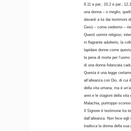
8,11 e par.; 10,2 e par.; 12
una donna – o meglio, quell
davanti a lui dai testimoni 
Gesù – come vedremo – ries
Questi uomini religiosi, inte
in flagrante adulterio, la c
lapidare donne come questa»
la pena di morte per l’uomo 
di una donna fidanzata cadut
Questa è una legge certame
all’alleanza con Dio, di cui 
della vita umana, ma è un’a
anni e le stagioni della vita
Malachia, purtroppo sconosci
Il Signore è testimone tra t
dall’alleanza. Non fece egli
tradisca la donna della sua g