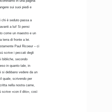
incontriamo in una pagina
ngere sui suoi piedi e
di chi è seduto passa a
avanti a lui! Si pensi
duto come un maestro e un
terra di fronte a lei.
ustamente Paul Ricoeur – ci
ù scrive i peccati degli
si bibliche, secondo
eso in quanto tale, in
i si debbano vedere da un
 il quale, scrivendo per
critta nella nostra carne,
 scrive «con il dito», così