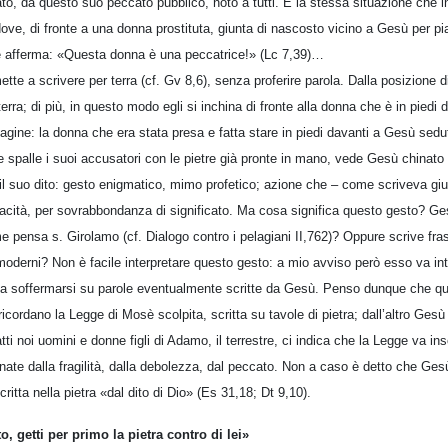
ato, da questo suo peccato pubblico, noto a tutti. È la stessa situazione che 
ve, di fronte a una donna prostituta, giunta di nascosto vicino a Gesù per pia
ne afferma: «Questa donna è una peccatrice!» (Lc 7,39)…
tte a scrivere per terra (cf. Gv 8,6), senza proferire parola. Dalla posizione 
terra; di più, in questo modo egli si inchina di fronte alla donna che è in piedi d
agine: la donna che era stata presa e fatta stare in piedi davanti a Gesù se
e spalle i suoi accusatori con le pietre già pronte in mano, vede Gesù chinato a 
 il suo dito: gesto enigmatico, mimo profetico; azione che – come scriveva gi
acità, per sovrabbondanza di significato. Ma cosa significa questo gesto? Ges
e pensa s. Girolamo (cf. Dialogo contro i pelagiani II,762)? Oppure scrive fra
 moderni? Non è facile interpretare questo gesto: a mio avviso però esso va int
a soffermarsi su parole eventualmente scritte da Gesù. Penso dunque che qu
he ricordano la Legge di Mosè scolpita, scritta su tavole di pietra; dall’altro Gesù
fatti noi uomini e donne figli di Adamo, il terrestre, ci indica che la Legge va ins
nate dalla fragilità, dalla debolezza, dal peccato. Non a caso è detto che Gesù
itta nella pietra «dal dito di Dio» (Es 31,18; Dt 9,10).
, getti per primo la pietra contro di lei»