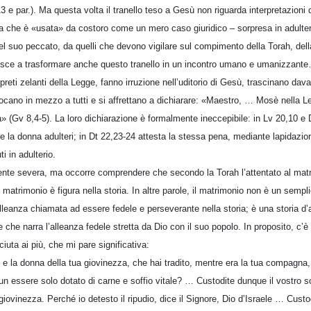
,13 e par.). Ma questa volta il tranello teso a Gesù non riguarda interpretazion
a che è «usata» da costoro come un mero caso giuridico – sorpresa in adulteri
del suo peccato, da quelli che devono vigilare sul compimento della Torah, del
ce a trasformare anche questo tranello in un incontro umano e umanizzant
rpreti zelanti della Legge, fanno irruzione nell’uditorio di Gesù, trascinano dav
ollocano in mezzo a tutti e si affrettano a dichiarare: «Maestro, … Mosè nella
 (Gv 8,4-5). La loro dichiarazione è formalmente ineccepibile: in Lv 20,10 e
e la donna adulteri; in Dt 22,23-24 attesta la stessa pena, mediante lapidazi
i in adulterio.
nte severa, ma occorre comprendere che secondo la Torah l’attentato al matr
il matrimonio è figura nella storia. In altre parole, il matrimonio non è un semp
lleanza chiamata ad essere fedele e perseverante nella storia; è una storia d’
 e che narra l’alleanza fedele stretta da Dio con il suo popolo. In proposito, c’
uta ai più, che mi pare significativa:
e e la donna della tua giovinezza, che hai tradito, mentre era la tua compagna,
 un essere solo dotato di carne e soffio vitale? … Custodite dunque il vostro s
iovinezza. Perché io detesto il ripudio, dice il Signore, Dio d’Israele … Custodi