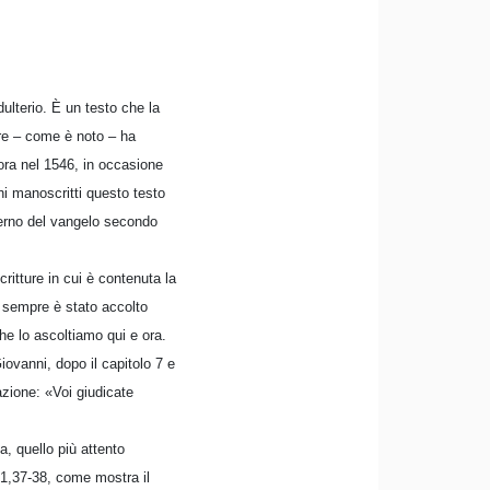
ulterio. È un testo che la
ure – come è noto – ha
cora nel 1546, in occasione
hi manoscritti questo testo
terno del vangelo secondo
ritture in cui è contenuta la
n sempre è stato accolto
he lo ascoltiamo qui e ora.
iovanni, dopo il capitolo 7 e
azione: «Voi giudicate
, quello più attento
21,37-38, come mostra il