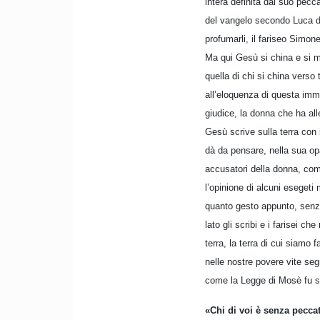
intera definita dal suo pecc
del vangelo secondo Luca do
profumarli, il fariseo Simo
Ma qui Gesù si china e si me
quella di chi si china verso 
all’eloquenza di questa imm
giudice, la donna che ha all
Gesù scrive sulla terra con
dà da pensare, nella sua op
accusatori della donna, com
l’opinione di alcuni esegeti
quanto gesto appunto, senz
lato gli scribi e i farisei c
terra, la terra di cui siamo 
nelle nostre povere vite seg
come la Legge di Mosè fu scr
«Chi di voi è senza peccato