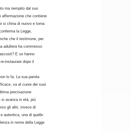
oto ma riempito dal suo
 un affermazione che contiene
i si china di nuovo e torna
 conferma la Legge,
anche che il testimone, per
onna adultera ha commesso
 nascosti? E se hanno
re-instaurare dopo il
on lo fa. La sua parola-
icace, va al cuore dei suoi
ultima precisazione
si avanza in età, più
o gli altri, invece di
e autentica, una di quelle
iolenza in nome della Legge