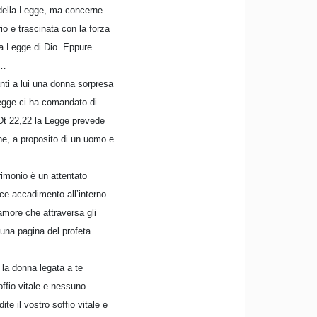
i della Legge, ma concerne
o e trascinata con la forza
la Legge di Dio. Eppure
e…
anti a lui una donna sorpresa
 Legge ci ha comandato di
 Dt 22,22 la Legge prevede
one, a proposito di un uomo e
imonio è un attentato
lice accadimento all’interno
amore che attraversa gli
è una pagina del profeta
 la donna legata a te
offio vitale e nessuno
te il vostro soffio vitale e