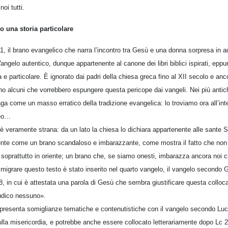
oi tutti.
o una storia particolare
, il brano evangelico che narra l’incontro tra Gesù e una donna sorpresa in ad
ngelo autentico, dunque appartenente al canone dei libri biblici ispirati, epp
 e particolare. È ignorato dai padri della chiesa greca fino al XII secolo e an
ono alcuni che vorrebbero espungere questa pericope dai vangeli. Nei più antic
aga come un masso erratico della tradizione evangelica: lo troviamo ora all’in
neo…
 è veramente strana: da un lato la chiesa lo dichiara appartenente alle sante Sc
o sente come un brano scandaloso e imbarazzante, come mostra il fatto che no
 soprattutto in oriente; un brano che, se siamo onesti, imbarazza ancora noi c
migrare questo testo è stato inserito nel quarto vangelo, il vangelo secondo G
 8, in cui è attestata una parola di Gesù che sembra giustificare questa colloc
iudico nessuno».
o presenta somiglianze tematiche e contenutistiche con il vangelo secondo Luca
lla misericordia, e potrebbe anche essere collocato letterariamente dopo Lc 