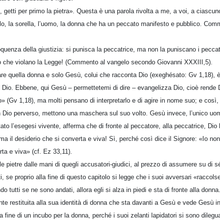
 getti per primo la pietra». Questa è una parola rivolta a me, a voi, a ciascuno
ello, la sorella, l’uomo, la donna che ha un peccato manifesto e pubblico. Com
quenza della giustizia: si punisca la peccatrice, ma non la puniscano i peccat
 che violano la Legge! (Commento al vangelo secondo Giovanni XXXIII,5).
e quella donna e solo Gesù, colui che racconta Dio (exeghésato: Gv 1,18), è 
di Dio. Ebbene, qui Gesù – permettetemi di dire – evangelizza Dio, cioè rende 
» (Gv 1,18), ma molti pensano di interpretarlo e di agire in nome suo; e così, 
n Dio perverso, mettono una maschera sul suo volto. Gesù invece, l’unico uo
ato l’esegesi vivente, afferma che di fronte al peccatore, alla peccatrice, Di
ma il desiderio che si converta e viva! Sì, perché così dice il Signore: «Io non
ta e viva» (cf. Ez 33,11).
 pietre dalle mani di quegli accusatori-giudici, al prezzo di assumere su di s
, se proprio alla fine di questo capitolo si legge che i suoi avversari «raccolse
tutti se ne sono andati, allora egli si alza in piedi e sta di fronte alla donna. 
nte restituita alla sua identità di donna che sta davanti a Gesù e vede Gesù in 
la fine di un incubo per la donna, perché i suoi zelanti lapidatori si sono dilegu