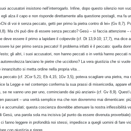
uoi accusatori insistono nell’interrogarlo. Infine, dopo questo silenzio non vu
a, egli alza il capo e non risponde direttamente alla questione postagli, ma fa
i di voi è senza peccato, getti per primo la pietra contro di lei» (Gv 8,7). Po
v 8,8). Ma chi può dire di essere senza peccato? Gesù – si faccia attenzione –
e deve essere il primo a lapidare il colpevole (cf. Dt 13,9-10; 17,7), ma dice 
ssere lui per primo senza peccato! Il problema infatti è il peccato: quella d
sto; gli altri, i suoi accusatori, non hanno peccati o in verità hanno peccati
autorevolezza lanciano le pietre che uccidono? La vera giustizia che si vuole 
innanzitutto si metta ordine nella propria vita…
a peccato (cf. 2Cor 5,21; Eb 4,15; 1Gv 3,5), poteva scagliare una pietra, ma n
e la Legge e nel contempo conferma la sua prassi di misericordia, appare eff
iò, se ne vanno uno per uno, cominciando dai più anziani» (cf. Gv 8,9). Quest’
co en passant – una verità semplice ma che non dovremmo mai dimenticare: più 
i e accumulati; questa coscienza dovrebbe attenuare la nostra inflessibilità vers
i Gesù, una parola sola ma incisiva (al punto da essere divenuta proverbiale) 
i fanno leggere in profondità noi stessi, impedisce a quegli uomini di fare v
are con giustizia e rigore.