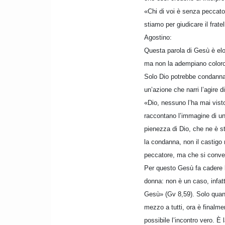
«Chi di voi è senza peccato,
stiamo per giudicare il frat
Agostino:
Questa parola di Gesù è elo
ma non la adempiano coloro
Solo Dio potrebbe condannar
un’azione che narri l’agire 
«Dio, nessuno l’ha mai visto
raccontano l’immagine di u
pienezza di Dio, che ne è st
la condanna, non il castigo 
peccatore, ma che si conver
Per questo Gesù fa cadere le
donna: non è un caso, infatti
Gesù» (Gv 8,59). Solo quando 
mezzo a tutti, ora è finalme
possibile l’incontro vero. È 