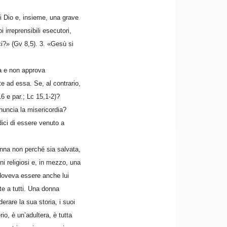
di Dio e, insieme, una grave
 irreprensibili esecutori,
ci?» (Gv 8,5). 3. «Gesù si
na e non approva
e ad essa. Se, al contrario,
6 e par.; Lc 15,1-2)?
uncia la misericordia?
dici di essere venuto a
nna non perché sia salvata,
i religiosi e, in mezzo, una
 doveva essere anche lui
te a tutti. Una donna
erare la sua storia, i suoi
o, è un’adultera, è tutta