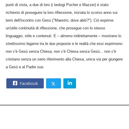
punti di vista, a due di loro (i teologi Pocher e Mazzer) è stato
richiesto di proseguire la loro riflessione, iniziata lo scorso anno sui
temi dell'incontro con Gesù ("Maestro, dove abiti?"). Ciò esprime
un'utile continuità di riflessione, che prosegue con lo stesso
linguaggio, stile e contenuti. E – almeno indirettamente – mostrano lo
strettissimo legame tra le due proposte e le realtà che essi esprimono:
non c'è Gesù senza Chiesa, non c'è Chiesa senza Gesù... non c'è
cristiano senza un serio riferimento alla Chiesa, unica via per giungere
a Gesù e al Padre suo.
Facebook
© 2026 – CNOS Centro Nazionale Opere Salesiane – Via
Giacomo Costamagna 6 - 00181 Roma – C.F. 80215630585.