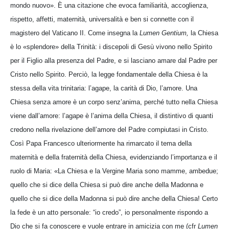
mondo nuovo». È una citazione che evoca familiarità, accoglienza,
rispetto, affetti, maternità, universalità e ben si connette con il
magistero del Vaticano II. Come insegna la
Lumen Gentium,
la Chiesa
è lo «splendore» della Trinità: i discepoli di Gesù vivono nello Spirito
per il Figlio alla presenza del Padre, e si lasciano amare dal Padre per
Cristo nello Spirito. Perciò, la legge fondamentale della Chiesa è la
stessa della vita trinitaria: l’agape, la carità di Dio, l’amore. Una
Chiesa senza amore è un corpo senz’anima, perché tutto nella Chiesa
viene dall’amore: l’agape è l’anima della Chiesa, il distintivo di quanti
credono nella rivelazione dell’amore del Padre compiutasi in Cristo.
Così Papa Francesco ulteriormente ha rimarcato il tema della
maternità e della fraternità della Chiesa, evidenziando l’importanza e il
ruolo di Maria: «La Chiesa e la Vergine Maria sono mamme, ambedue;
quello che si dice della Chiesa si può dire anche della Madonna e
quello che si dice della Madonna si può dire anche della Chiesa! Certo
la fede è un atto personale: “io credo”, io personalmente rispondo a
Dio che si fa conoscere e vuole entrare in amicizia con me (cfr
Lumen