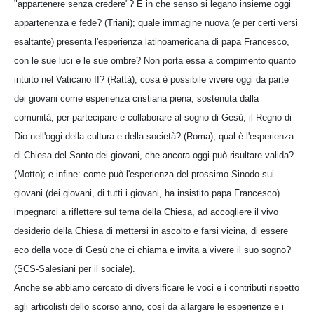
"appartenere senza credere"? E in che senso si legano insieme oggi
appartenenza e fede? (Triani); quale immagine nuova (e per certi versi
esaltante) presenta l'esperienza latinoamericana di papa Francesco,
con le sue luci e le sue ombre? Non porta essa a compimento quanto
intuito nel Vaticano II? (Rattà); cosa è possibile vivere oggi da parte
dei giovani come esperienza cristiana piena, sostenuta dalla
comunità, per partecipare e collaborare al sogno di Gesù, il Regno di
Dio nell'oggi della cultura e della società? (Roma); qual è l'esperienza
di Chiesa del Santo dei giovani, che ancora oggi può risultare valida?
(Motto); e infine: come può l'esperienza del prossimo Sinodo sui
giovani (dei giovani, di tutti i giovani, ha insistito papa Francesco)
impegnarci a riflettere sul tema della Chiesa, ad accogliere il vivo
desiderio della Chiesa di mettersi in ascolto e farsi vicina, di essere
eco della voce di Gesù che ci chiama e invita a vivere il suo sogno?
(SCS-Salesiani per il sociale).
Anche se abbiamo cercato di diversificare le voci e i contributi rispetto
agli articolisti dello scorso anno, così da allargare le esperienze e i