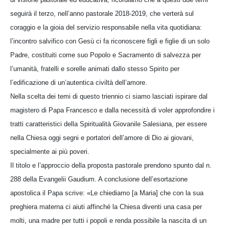
seguirà il terzo, nell’anno pastorale 2018-2019, che verterà sul
coraggio e la gioia del servizio responsabile nella vita quotidiana:
l’incontro salvifico con Gesù ci fa riconoscere figli e figlie di un solo
Padre, costituiti come suo Popolo e Sacramento di salvezza per
l’umanità, fratelli e sorelle animati dallo stesso Spirito per
l’edificazione di un’autentica civiltà dell’amore.
Nella scelta dei temi di questo triennio ci siamo lasciati ispirare dal
magistero di Papa Francesco e dalla necessità di voler approfondire i
tratti caratteristici della Spiritualità Giovanile Salesiana, per essere
nella Chiesa oggi segni e portatori dell’amore di Dio ai giovani,
specialmente ai più poveri.
Il titolo e l’approccio della proposta pastorale prendono spunto dal n.
288 della Evangelii Gaudium. A conclusione dell’esortazione
apostolica il Papa scrive: «Le chiediamo [a Maria] che con la sua
preghiera materna ci aiuti affinché la Chiesa diventi una casa per
molti, una madre per tutti i popoli e renda possibile la nascita di un