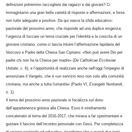
definizioni potremmo raccogliere dai ragazzi e dai giovani? Ci
immaginiamo una gran bella varietà di risposte e affermazioni, e forse
non tutte adeguate e positive. Da qui nasce la sfida educativo-
pastorale del prossimo anno, che risponde ad una duplice esigenza:
l’urgenza di toccare un tema cruciale per l’identità e la crescita di un
giovane cristiano, come ci lascia intuire l’affermazione lapidaria del
Vescovo e Padre della Chiesa San Cipriano: «Non può avere Dio per
padre chi non ha la Chiesa per madre» (
De Catholicae Ecclesiae
Unitate
, c. 6); e l’opportunità di realizzare anche nell’oggi l’impegno di
annunziare il Vangelo, che è «un servizio reso non solo alla comunità
cristiana, ma anche a tutta l'umanità» (Paolo VI,
Evangelii Nuntiandi
,
n. 1).
Il tema del prossimo anno pastorale si focalizza sul dono
dell’appartenenza gioiosa alla Chiesa. Esso è strettamente
concatenato al tema del 2016-2017, che mirava a far sperimentare e
gustare il fascino dell’incontro personale con Gesù. Per completezza
di visione pastorale ed educativa, ricordiamo che a questi due temi