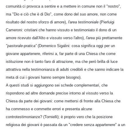
comunità ci provoca a sentire e a mettere in comune non il "nostro",
ma "Dio e ciò che è di Dio", come dono del suo amore, non come
risultato del nostro sforzo di amore),
l'area testimoniale
(Pierluigi
Cameroni: cristiani che hanno vissuto e testimoniato il dono di un
amore ricevuto dall'Alto e vissuto verso l'altro),
l'area
più prettamente
"pastorale-pratica”
(Domenico Sigalini: cosa significa oggi per un
giovane appartenere, riferirsi a, far parte di una Chiesa che come
istituzione non è tanto faro di attrazione, ma che però brilla di luce
attrattiva nella testimonianza di adulti credibili e che sanno indicare la
meta di cui i giovani hanno sempre bisogno).
A questi studi si aggiungono sei schede complementari, che
rispondono ad altre domande precise intorno al vissuto verso la
Chiesa da parte dei giovani: come mettersi di fronte alla Chiesa che
ha commesso e commette errori e presenta alcune
controtestimonianze? (Tornielli); è proprio vero che la posizione
religiosa dei giovani è passata da un "credere senza appartenere" a un