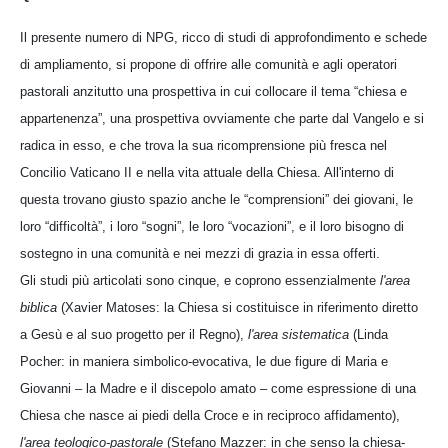
Il presente numero di NPG, ricco di studi di approfondimento e schede
di ampliamento, si propone di offrire alle comunità e agli operatori
pastorali anzitutto una prospettiva in cui collocare il tema “chiesa e
appartenenza”, una prospettiva ovviamente che parte dal Vangelo e si
radica in esso, e che trova la sua ricomprensione più fresca nel
Concilio Vaticano II e nella vita attuale della Chiesa. All'interno di
questa trovano giusto spazio anche le “comprensioni” dei giovani, le
loro “difficoltà”, i loro “sogni”, le loro “vocazioni”, e il loro bisogno di
sostegno in una comunità e nei mezzi di grazia in essa offerti.
Gli studi più articolati sono cinque, e coprono essenzialmente
l'area
biblica
(Xavier Matoses: la Chiesa si costituisce in riferimento diretto
a Gesù e al suo progetto per il Regno),
l'area sistematica
(Linda
Pocher: in maniera simbolico-evocativa, le due figure di Maria e
Giovanni – la Madre e il discepolo amato – come espressione di una
Chiesa che nasce ai piedi della Croce e in reciproco affidamento),
l'area teologico-pastorale
(Stefano Mazzer: in che senso la chiesa-