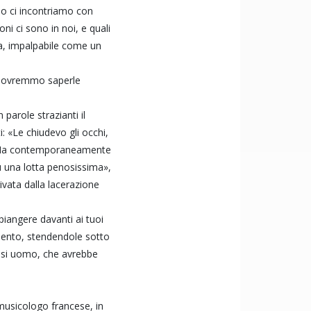
do ci incontriamo con
i ci sono in noi, e quali
za, impalpabile come un
 e dovremmo saperle
parole strazianti il
: «Le chiudevo gli occhi,
e. Ma contemporaneamente
 Fu una lotta penosissima»,
vata dalla lacerazione
 piangere davanti ai tuoi
cimento, stendendole sotto
siasi uomo, che avrebbe
 musicologo francese, in