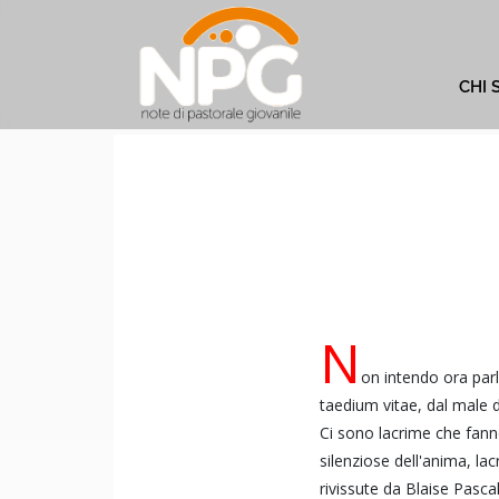
CHI 
N
on intendo ora par
taedium vitae, dal male di
Ci sono lacrime che fanno
silenziose dell'anima, lac
rivissute da Blaise Pascal