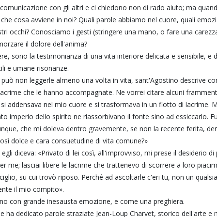
 comunicazione con gli altri e ci chiedono non di rado aiuto; ma quan
che cosa avviene in noi? Quali parole abbiamo nel cuore, quali emozion
tri occhi? Conosciamo i gesti (stringere una mano, o fare una carez
orzare il dolore dell'anima?
re, sono la testimonianza di una vita interiore delicata e sensibile,
tili e umane risonanze.
 può non leggerle almeno una volta in vita, sant'Agostino descrive con 
 lacrime che le hanno accompagnate. Ne vorrei citare alcuni frammenti
 si addensava nel mio cuore e si trasformava in un fiotto di lacrim
ento imperio dello spirito ne riassorbivano il fonte sino ad essiccarlo.
nque, che mi doleva dentro gravemente, se non la recente ferita, deri
così dolce e cara consuetudine di vita comune?»
egli diceva: «Privato di lei così, all'improvviso, mi prese il desiderio di
 per me; lasciai libere le lacrime che trattenevo di scorrere a loro pia
iglio, su cui trovò riposo. Perché ad ascoltarle c'eri tu, non un qual
nte il mio compito».
ono con grande inesausta emozione, e come una preghiera.
me ha dedicato parole straziate Jean-Loup Charvet, storico dell'arte e