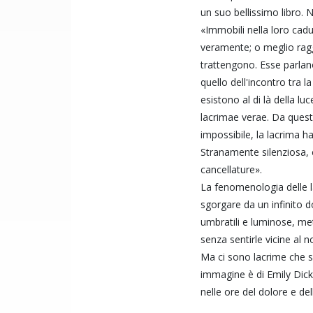
un suo bellissimo libro. N
«Immobili nella loro cad
veramente; o meglio ragg
trattengono. Esse parlano
quello dell'incontro tra 
esistono al di là della lu
lacrimae verae. Da quest
impossibile, la lacrima ha
Stranamente silenziosa, c
cancellature».
La fenomenologia delle lac
sgorgare da un infinito d
umbratili e luminose, me
senza sentirle vicine al n
Ma ci sono lacrime che sa
immagine è di Emily Dick
nelle ore del dolore e del