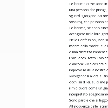
Le lacrime ci mettono in
una persona che piange, 
sguardi sgorgano dai nos
sospiro), che possano sm
Le lacrime, se sono since
accogliere nelle loro gen
Nelle Confessioni, non si
morire della madre, e le
e una tristezza immensa
i miei occhi sotto il viol
e ancora: «Ma cos'era du
improvvisa della nostra 
Rivolgendosi allora a Dio 
occhi su di lei, su di me
il mio cuore come un giac
interpretato sdegnosame
Sono parole che si legg
All'eloquenza delle lacri