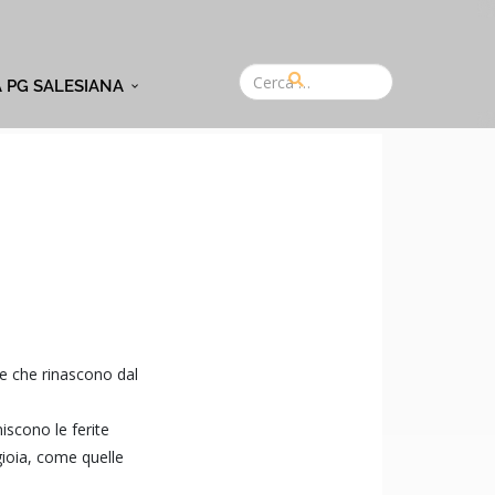
A PG SALESIANA
me che rinascono dal
iscono le ferite
 gioia, come quelle