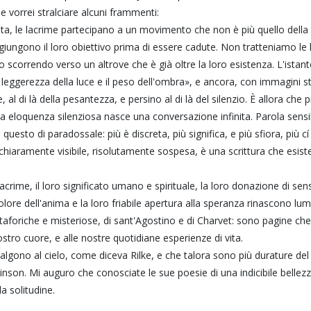
e vorrei stralciare alcuni frammenti:
uta, le lacrime partecipano a un movimento che non è più quello dell
iungono il loro obiettivo prima di essere cadute. Non tratteniamo le 
 scorrendo verso un altrove che è già oltre la loro esistenza. L'istant
la leggerezza della luce e il peso dell'ombra», e ancora, con immagini s
ce, al di là della pesantezza, e persino al di là del silenzio. È allora c
a eloquenza silenziosa nasce una conversazione infinita. Parola sensib
 questo di paradossale: più è discreta, più significa, e più sfiora, più 
hiaramente visibile, risolutamente sospesa, è una scrittura che esiste
rime, il loro significato umano e spirituale, la loro donazione di senso,
olore dell'anima e la loro friabile apertura alla speranza rinascono l
taforiche e misteriose, di sant'Agostino e di Charvet: sono pagine ch
ostro cuore, e alle nostre quotidiane esperienze di vita.
lgono al cielo, come diceva Rilke, e che talora sono più durature del
inson. Mi auguro che conosciate le sue poesie di una indicibile belle
la solitudine.