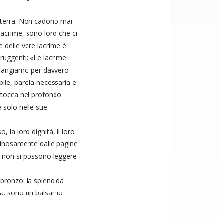
a terra. Non cadono mai
lacrime, sono loro che ci
e delle vere lacrime è
truggenti: «Le lacrime
he piangiamo per davvero
ile, parola necessaria e
cí tocca nel profondo.
 solo nelle sue
 la loro dignità, il loro
uminosamente dalle pagine
e non si possono leggere
 bronzo: la splendida
zza: sono un balsamo