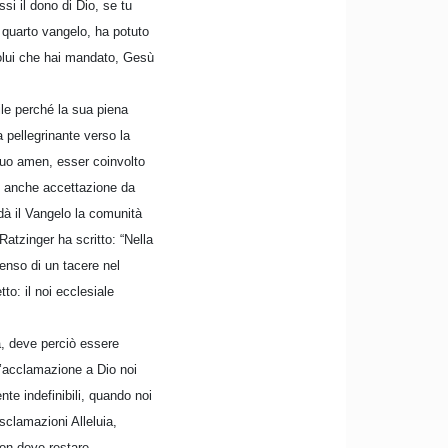
si il dono di Dio, se tu
 quarto vangelo, ha potuto
colui che hai mandato, Gesù
ile perché la sua piena
 pellegrinante verso la
 suo amen, esser coinvolto
 è anche accettazione da
dà il Vangelo la comunità
Ratzinger ha scritto: “Nella
senso di un tacere nel
to: il noi ecclesiale
sa, deve perciò essere
l’acclamazione a Dio noi
te indefinibili, quando noi
esclamazioni Alleluia,
 non deve restare