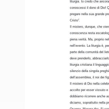
liturgia. Io credo che ancor
conoscessi il dono di Dio! 
pregare nella sua grande pr
Cristo”.
Il mistero, dunque, che vien
conoscenza resta escatologi
piena verità. Ma, proprio ne
nell’evento. La liturgia è,
parte della comunità del li
deve prenderlo, abbracciarlo,
liturgia cristiana il lingua
silenzio della singola pregh
dell’assemblea, il noi dei fi
Il mistero di Dio nella cele
accolto per esser vissuto e
dobbiamo ricorrere anche ad 
diciamo, soprattutto nella pr
Osanna, Marana tha. Si cerca 