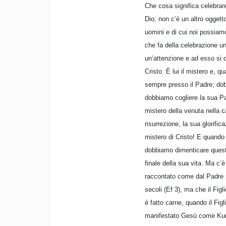
Che cosa significa celebrare
Dio; non c’è un altro oggett
uomini e di cui noi possiam
che fa della celebrazione un
un’attenzione e ad esso si d
Cristo. È lui il mistero e, 
sempre presso il Padre; dobb
dobbiamo cogliere la sua Par
mistero della venuta nella 
risurrezione, la sua glorific
mistero di Cristo! E quando
dobbiamo dimenticare questo,
finale della sua vita. Ma c’è
raccontato come dal Padre pr
secoli (Ef 3), ma che il Fig
è fatto carne, quando il Figl
manifestato Gesù come Kuri