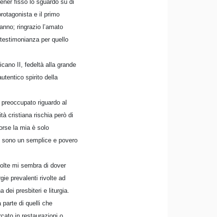
 tener fisso lo sguardo su di
 protagonista e il primo
anno; ringrazio l’amato
 testimonianza per quello
cano II, fedeltà alla grande
tentico spirito della
 preoccupato riguardo al
tà cristiana rischia però di
orse la mia è solo
hé sono un semplice e povero
volte mi sembra di dover
gie prevalenti rivolte ad
dei presbiteri e liturgia.
parte di quelli che
cato in restaurazioni o