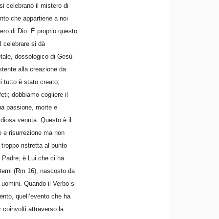
i celebrano il mistero di
ento che appartiene a noi
ero di Dio. È proprio questo
l celebrare si dà
totale, dossologico di Gesù
stente alla creazione da
 tutto è stato creato;
eti; dobbiamo cogliere il
sua passione, morte e
ordiosa venuta. Questo è il
e e risurrezione ma non
roppo ristretta al punto
e Padre; è Lui che ci ha
eterni (Rm 16), nascosto da
i uomini. Quando il Verbo si
evento, quell’evento che ha
oinvolti attraverso la