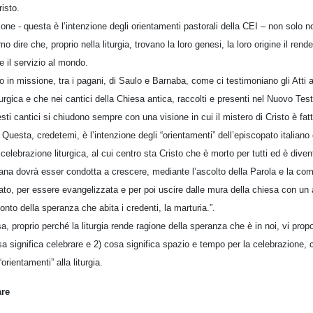
isto.
ione - questa è l’intenzione degli orientamenti pastorali della CEI – non solo 
o dire che, proprio nella liturgia, trovano la loro genesi, la loro origine il ren
e il servizio al mondo.
 in missione, tra i pagani, di Saulo e Barnaba, come ci testimoniano gli Atti 
urgica e che nei cantici della Chiesa antica, raccolti e presenti nel Nuovo Test
sti cantici si chiudono sempre con una visione in cui il mistero di Cristo è fat
Questa, credetemi, è l’intenzione degli “orientamenti” dell’episcopato italiano
celebrazione liturgica, al cui centro sta Cristo che è morto per tutti ed è diven
iana dovrà esser condotta a crescere, mediante l’ascolto della Parola e la com
ato, per essere evangelizzata e per poi uscire dalle mura della chiesa con un 
onto della speranza che abita i credenti, la marturia.”.
 proprio perché la liturgia rende ragione della speranza che è in noi, vi pro
cosa significa celebrare e 2) cosa significa spazio e tempo per la celebrazione,
orientamenti” alla liturgia.
are