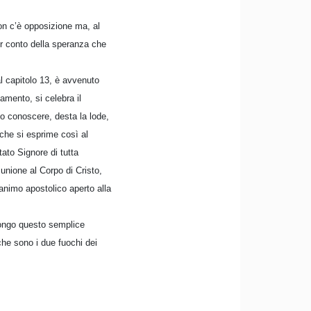
non c’è opposizione ma, al
der conto della speranza che
al capitolo 13, è avvenuto
amento, si celebra il
to conoscere, desta la lode,
 che si esprime così al
tato Signore di tutta
unione al Corpo di Cristo,
animo apostolico aperto alla
pongo questo semplice
 che sono i due fuochi dei