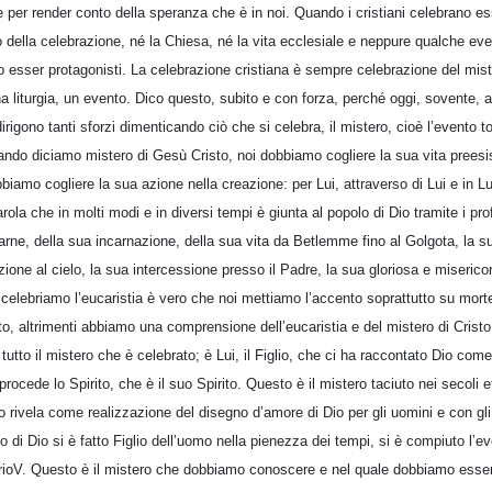
 per render conto della speranza che è in noi. Quando i cristiani celebrano ess
o della celebrazione, né la Chiesa, né la vita ecclesiale e neppure qualche ev
o esser protagonisti. La celebrazione cristiana è sempre celebrazione del mist
a liturgia, un evento. Dico questo, subito e con forza, perché oggi, sovente, a
irigono tanti sforzi dimenticando ciò che si celebra, il mistero, cioè l’evento 
quando diciamo mistero di Gesù Cristo, noi dobbiamo cogliere la sua vita preesi
iamo cogliere la sua azione nella creazione: per Lui, attraverso di Lui e in Lui
ola che in molti modi e in diversi tempi è giunta al popolo di Dio tramite i prof
carne, della sua incarnazione, della sua vita da Betlemme fino al Golgota, la 
azione al cielo, la sua intercessione presso il Padre, la sua gloriosa e miseric
 celebriamo l’eucaristia è vero che noi mettiamo l’accento soprattutto su mort
 altrimenti abbiamo una comprensione dell’eucaristia e del mistero di Cristo t
 tutto il mistero che è celebrato; è Lui, il Figlio, che ci ha raccontato Dio com
ocede lo Spirito, che è il suo Spirito. Questo è il mistero taciuto nei secoli 
lio rivela come realizzazione del disegno d’amore di Dio per gli uomini e con gl
io di Dio si è fatto Figlio dell’uomo nella pienezza dei tempi, si è compiuto l’
oV. Questo è il mistero che dobbiamo conoscere e nel quale dobbiamo esser c