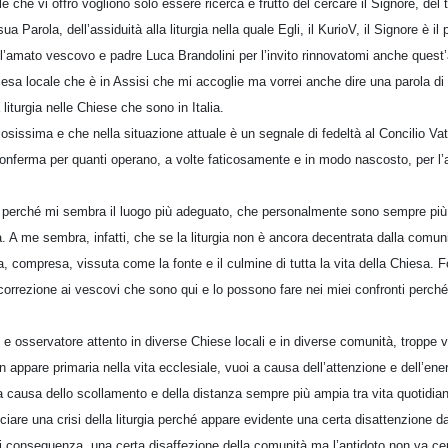
role che vi offro vogliono solo essere ricerca e frutto del cercare il Signore, del
 sua Parola, dell’assiduità alla liturgia nella quale Egli, il KurioV, il Signore è il
 l’amato vescovo e padre Luca Brandolini per l’invito rinnovatomi anche quest’
esa locale che è in Assisi che mi accoglie ma vorrei anche dire una parola di
liturgia nelle Chiese che sono in Italia.
osissima e che nella situazione attuale è un segnale di fedeltà al Concilio Vati
conferma per quanti operano, a volte faticosamente e in modo nascosto, per l’au
, perché mi sembra il luogo più adeguato, che personalmente sono sempre più
a. A me sembra, infatti, che se la liturgia non è ancora decentrata dalla comuni
 compresa, vissuta come la fonte e il culmine di tutta la vita della Chiesa. F
o correzione ai vescovi che sono qui e lo possono fare nei miei confronti perc
e osservatore attento in diverse Chiese locali e in diverse comunità, troppe 
n appare primaria nella vita ecclesiale, vuoi a causa dell’attenzione e dell’ener
 a causa dello scollamento e della distanza sempre più ampia tra vita quotidiana 
re una crisi della liturgia perché appare evidente una certa disattenzione da 
i conseguenza, una certa disaffezione della comunità ma l’antidoto non va cer