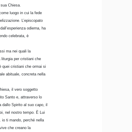
a sua Chiesa.
ome luogo in cui la fede
gelizzazione. L’episcopato
e dall’esperienza odierna, ha
sendo celebrata, è
ssi ma nei quali la
turgia per cristiani che
è quei cristiani che ormai si
ale abituale, concreta nella
hiesa, il vero soggetto
ito Santo e, attraverso lo
dallo Spirito al suo capo, il
noi, nel nostro tempo. È Lui
 io ti mando, perché nella
 vive che creano la