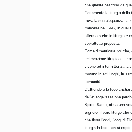
che queste nascono da quella
Certamente la liturgia dell
trova la sua eloquenza, la s
francese nel 1996, in quella 
affermato che la liturgia è 
soprattutto proposta.
Come dimenticare poi che, og
celebrazione liturgica … ca
vivono ad intermittenza la co
trovano in alti luoghi, in s
comunità.
D’altronde è la fede cristia
dell’evangelizzazione perché
Spirito Santo, attua una ver
Signore, il vero liturgo che
che fissa l’oggi, l’oggi di 
liturgia la fede non si espr