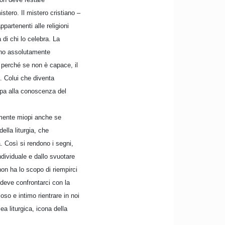
stero. Il mistero cristiano –
partenenti alle religioni
 di chi lo celebra. La
vono assolutamente
 perché se non è capace, il
 Colui che diventa
ipa alla conoscenza del
amente miopi anche se
ella liturgia, che
a. Così si rendono i segni,
ndividuale e dallo svuotare
 non ha lo scopo di riempirci
 deve confrontarci con la
oso e intimo rientrare in noi
ea liturgica, icona della