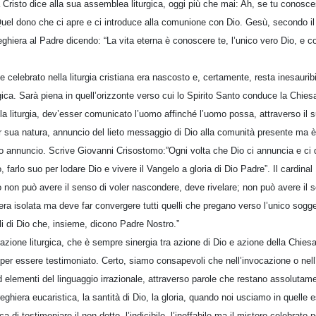
a Cristo dice alla sua assemblea liturgica, oggi più che mai: Ah, se tu conosces
Quel dono che ci apre e ci introduce alla comunione con Dio. Gesù, secondo il
eghiera al Padre dicendo: “La vita eterna è conoscere te, l’unico vero Dio, e 
e celebrato nella liturgia cristiana era nascosto e, certamente, resta inesaurib
ca. Sarà piena in quell’orizzonte verso cui lo Spirito Santo conduce la Chiesa
lla liturgia, dev’esser comunicato l’uomo affinché l’uomo possa, attraverso il
 per sua natura, annuncio del lieto messaggio di Dio alla comunità presente ma
eto annuncio. Scrive Giovanni Crisostomo:”Ogni volta che Dio ci annuncia e ci 
 farlo suo per lodare Dio e vivere il Vangelo a gloria di Dio Padre”. Il cardinal 
ggio non può avere il senso di voler nascondere, deve rivelare; non può avere il 
iera isolata ma deve far convergere tutti quelli che pregano verso l’unico sogget
gli di Dio che, insieme, dicono Padre Nostro.”
brazione liturgica, che è sempre sinergia tra azione di Dio e azione della Chie
 per essere testimoniato. Certo, siamo consapevoli che nell’invocazione o nel
elementi del linguaggio irrazionale, attraverso parole che restano assolutamen
eghiera eucaristica, la santità di Dio, la gloria, quando noi usciamo in quelle 
di testimoniare il non detto, l’indicibile, l’ineffabile ma il mistero celebrato