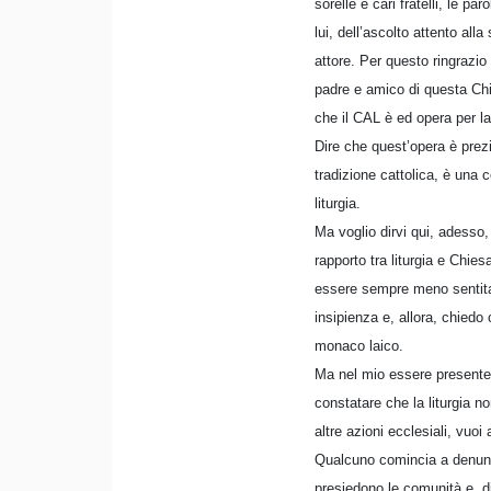
sorelle e cari fratelli, le pa
lui, dell’ascolto attento alla
attore. Per questo ringrazio
padre e amico di questa Chi
che il CAL è ed opera per la 
Dire che quest’opera è prezi
tradizione cattolica, è una 
liturgia.
Ma voglio dirvi qui, adesso
rapporto tra liturgia e Chies
essere sempre meno sentita,
insipienza e, allora, chied
monaco laico.
Ma nel mio essere presente 
constatare che la liturgia no
altre azioni ecclesiali, vuoi
Qualcuno comincia a denuncia
presiedono le comunità e, d