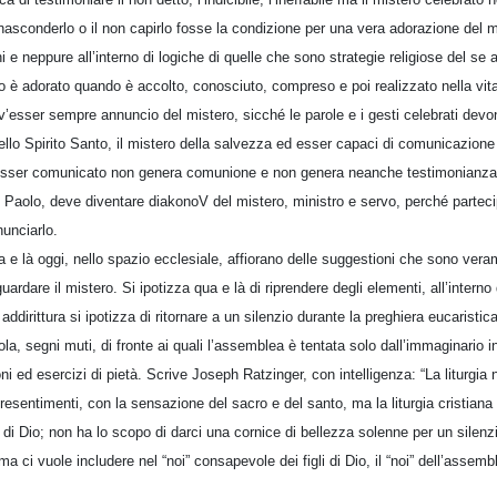
asconderlo o il non capirlo fosse la condizione per una vera adorazione del mi
e neppure all’interno di logiche di quelle che sono strategie religiose del se ap
iano è adorato quando è accolto, conosciuto, compreso e poi realizzato nella vita
v’esser sempre annuncio del mistero, sicché le parole e i gesti celebrati de
ello Spirito Santo, il mistero della salvezza ed esser capaci di comunicazione
esser comunicato non genera comunione e non genera neanche testimonianza.
 Paolo, deve diventare diakonoV del mistero, ministro e servo, perché partec
nunciarlo.
 e là oggi, nello spazio ecclesiale, affiorano delle suggestioni che sono ver
uardare il mistero. Si ipotizza qua e là di riprendere degli elementi, all’interno d
ddirittura si ipotizza di ritornare a un silenzio durante la preghiera eucaristic
a, segni muti, di fronte ai quali l’assemblea è tentata solo dall’immaginario i
oni ed esercizi di pietà. Scrive Joseph Ratzinger, con intelligenza: “La liturgia
presentimenti, con la sensazione del sacro e del santo, ma la liturgia cristiana
 di Dio; non ha lo scopo di darci una cornice di bellezza solenne per un silenzi
ma ci vuole includere nel “noi” consapevole dei figli di Dio, il “noi” dell’assembl