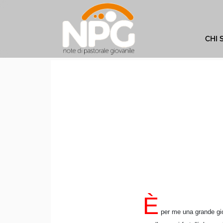
CHI 
È
per me una grande gio