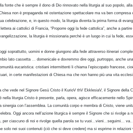
 fonte che è sempre il dono di Dio rinnovato nella liturgia al suo popolo, all
a Chiesa non è propaganda né ostentazione spettacolare ma va ben compresa c
ua celebrazione, e, in questo modo, la liturgia diventa la prima forma di evan
lettera ai cattolici di Francia, “Proporre oggi la fede cattolica”, anche a partir
evangelizzazione, la liturgia è missionaria perché è un luogo in cui la fede, es
gi soprattutto, uomini e donne giungono alla fede attraverso itinerari comple
mbio lato cassetta … domenicale e dovremmo dire oggi, purtroppo, anche una li
munità eucaristica: cristiani intermittenti li chiama l’episcopato francese, cio
antuari, in certe manifestazioni di Chiesa ma che non hanno più una vita ecclesi
na che vede nel Signore Gesù Cristo il KurioV thV EkklesiaV, il Signore della C
 nella liturgia Cristo è presente, parla, opera, agisce efficacemente nello Spir
a sinergia con l’assemblea. La comunità corpo e membra di Cristo, viene unita 
 celebra. Oggi ancora nell’azione liturgica è sempre il Signore che si rivolge a 
Dio, per ciascuno di noi e rivolge quella parola se tu vuoi…vieni…seguimi… va…
ime solo nei suoi contenuti (ciò che si deve credere) ma si esprime in relazioni