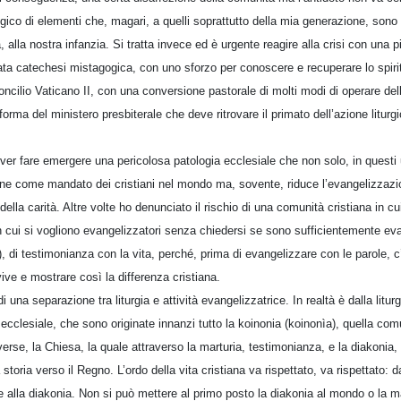
lgico di elementi che, magari, a quelli soprattutto della mia generazione, son
, alla nostra infanzia. Si tratta invece ed è urgente reagire alla crisi con una 
a catechesi mistagogica, con uno sforzo per conoscere e recuperare lo spirito 
oncilio Vaticano II, con una conversione pastorale di molti modi di operare del
rma del ministero presbiterale che deve ritrovare il primato dell’azione liturgic
ver fare emergere una pericolosa patologia ecclesiale che non solo, in questi 
one come mandato dei cristiani nel mondo ma, sovente, riduce l’evangelizzazi
ella carità. Altre volte ho denunciato il rischio di una comunità cristiana in cui
in cui si vogliono evangelizzatori senza chiedersi se sono sufficientemente ev
), di testimonianza con la vita, perché, prima di evangelizzare con le parole, c
ve e mostrare così la differenza cristiana.
i una separazione tra liturgia e attività evangelizzatrice. In realtà è dalla litur
 ecclesiale, che sono originate innanzi tutto la koinonia (koinonìa), quella co
rse, la Chiesa, la quale attraverso la marturia, testimonianza, e la diakonia,
toria verso il Regno. L’ordo della vita cristiana va rispettato, va rispettato: dal
 e alla diakonia. Non si può mettere al primo posto la diakonia al mondo o la m