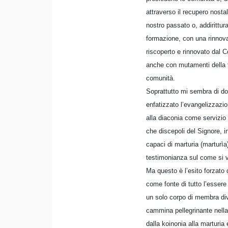
attraverso il recupero nosta
nostro passato o, addirittura
formazione, con una rinnovat
riscoperto e rinnovato dal C
anche con mutamenti della fo
comunità.
Soprattutto mi sembra di do
enfatizzato l’evangelizzazi
alla diaconia come servizio d
che discepoli del Signore, 
capaci di marturia (marturìa
testimonianza sul come si vi
Ma questo è l’esito forzato d
come fonte di tutto l’essere
un solo corpo di membra dive
cammina pellegrinante nella s
dalla koinonia alla marturia