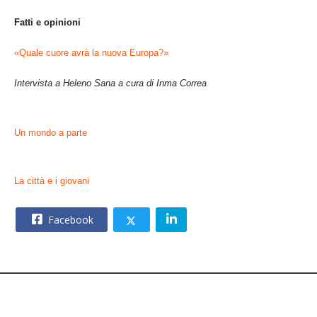
Fatti e opinioni
«Quale cuore avrà la nuova Europa?»
Intervista a Heleno Sana a cura di Inma Correa
Un mondo a parte
La città e i giovani
Facebook
© 2026 – CNOS Centro Nazionale Opere Salesiane – Via
Giacomo Costamagna 6 - 00181 Roma – C.F. 80215630585.