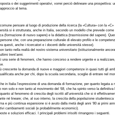
oposta o dei suggerimenti operativi, vorrei perciò delineare una prospettiva: 
 approccio al tema.
 comune pensare al luogo di produzione della ricerca (la «Cultura» con la «C»
ersità si è strutturata, anche in Italia, secondo un modello che prevede come c
cerca (formazione di nuovo sapere) e la didattica (trasmissione del sapere). Qu
le persone che, con una preparazione culturale di elevato profilo e le compete
ra questi, anche i ricercatori e i docenti delle università stesse).
 tanto nella realtà del nostro sistema universitario (istituzionalmente ancor
ltimi trent’anni.
uti una serie di fenomeni, che hanno concorso a rendere urgente e a realizzare,
se.
 crescente la domanda di nuove e maggiori competenze in quasi tutti gli ambiti la
ualificata anche per chi, dopo la scuola secondaria, sceglie di entrare nel mond
he in Italia l’espressione di una domanda di formazione, per quanto legata a
o non solo e non tanto al movimento del ‘68, che ha spinto verso la definitiva l
, quanto al fenomeno di crescita degli iscritti all’università che si è effettiva
nte né lineare; che, al suo interno, la crescita della popolazione studentesca 
 e più continua espansione si è avuto dalla metà degli anni ‘80 ai primi anni 
ivi cambiamenti sociali (e probabilmente economici).
 e soluzioni efficaci. I principali problemi irrisolti rimangono i seguenti.