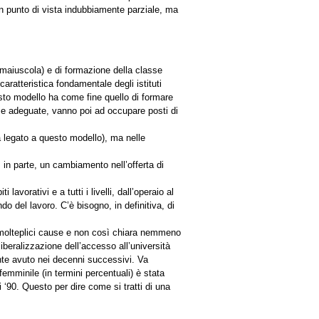
un punto di vista indubbiamente parziale, ma
 maiuscola) e di formazione della classe
aratteristica fondamentale degli istituti
esto modello ha come fine quello di formare
nze adeguate, vanno poi ad occupare posti di
a legato a questo modello), ma nelle
 in parte, un cambiamento nell’offerta di
vorativi e a tutti i livelli, dall’operaio al
o del lavoro. C’è bisogno, in definitiva, di
 molteplici cause e non così chiara nemmeno
iberalizzazione dell’accesso all’università
mente avuto nei decenni successivi. Va
femminile (in termini percentuali) è stata
‘90. Questo per dire come si tratti di una