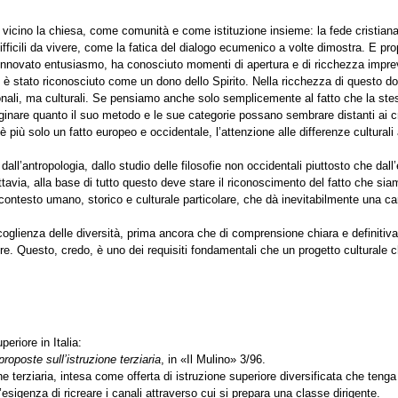
icino la chiesa, come comunità e come istituzione insieme: la fede cristiana 
difficili da vivere, come la fatica del dialogo ecumenico a volte dimostra. E pro
 rinnovato entusiasmo, ha conosciuto momenti di apertura e di ricchezza impre
o è stato riconosciuto come un dono dello Spirito. Nella ricchezza di questo do
nali, ma culturali. Se pensiamo anche solo semplicemente al fatto che la stes
are quanto il suo metodo e le sue categorie possano sembrare distanti ai crist
più solo un fatto europeo e occidentale, l’attenzione alle differenze culturali a
 dall’antropologia, dallo studio delle filosofie non occidentali piuttosto che da
ttavia, alla base di tutto questo deve stare il riconoscimento del fatto che sia
ontesto umano, storico e culturale particolare, che dà inevitabilmente una ca
glienza delle diversità, prima ancora che di comprensione chiara e definitiva d
lture. Questo, credo, è uno dei requisiti fondamentali che un progetto culturale 
eriore in Italia:
 proposte sull’istruzione terziaria
, in «Il Mulino» 3/96.
one terziaria, intesa come offerta di istruzione superiore diversificata che ten
esigenza di ricreare i canali attraverso cui si prepara una classe dirigente.