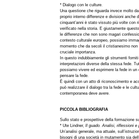
* Dialogo con le culture.
Una questione che riguarda invece molto da v
proprio interno differenze e divisioni anche 
cinquant’anni è stato vissuto più volte con
verificato nella storia. E giustamente quest
le differenze che non sono magari confessio
contesto culturale europeo, possiamo immagin
momento che da secoli il cristianesimo non è 
cruciale importanza.
In questo indubbiamente gli strumenti forniti
interpretazioni diverse della stessa fede. Tu
possiamo vivere ed esprimere la fede in un c
pensare la fede.
È quindi con un atto di riconoscimento e acco
può realizzare il dialogo tra la fede e le cu
contemporanea deve avere.
PICCOLA BIBLIOGRAFIA
Sullo stato e prospettive della formazione sup
* Ute Lindner,
Il guado. Analisi, riflessioni e
Un’analisi generale, ma attuale, sull’istruzi
bisogni di una società in mutamento sia dell’