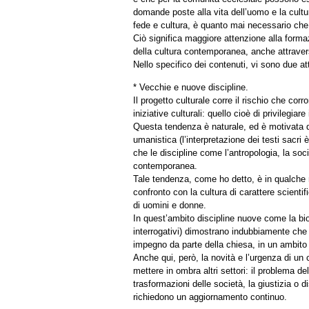
domande poste alla vita dell’uomo e la cultur
fede e cultura, è quanto mai necessario che v
Ciò significa maggiore attenzione alla forma
della cultura contemporanea, anche attraverso
Nello specifico dei contenuti, vi sono due 
* Vecchie e nuove discipline.
Il progetto culturale corre il rischio che cor
iniziative culturali: quello cioè di privilegia
Questa tendenza è naturale, ed è motivata dal
umanistica (l’interpretazione dei testi sacri 
che le discipline come l’antropologia, la soc
contemporanea.
Tale tendenza, come ho detto, è in qualche 
confronto con la cultura di carattere scienti
di uomini e donne.
In quest’ambito discipline nuove come la bio
interrogativi) dimostrano indubbiamente che 
impegno da parte della chiesa, in un ambito 
Anche qui, però, la novità e l’urgenza di un
mettere in ombra altri settori: il problema d
trasformazioni delle società, la giustizia o
richiedono un aggiornamento continuo.