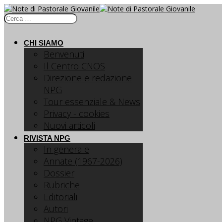
CHI SIAMO
Benvenuti
Il Centro CNOS
Direzione e redazione
NPG
Tour essenziale & News
Privacy - cookies
Nuovi articoli
RIVISTA NPG
In generale
Annate (1967-2026)
Dossier
Rubriche
Editoriali
Autori
NPG Vintage