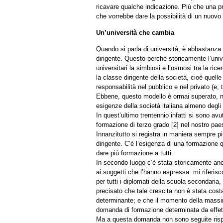
ricavare qualche indicazione. Più che una pr
che vorrebbe dare la possibilità di un nuovo
Un’università che cambia
Quando si parla di università, è abbastanza
dirigente. Questo perché storicamente l’univ
universitari la simbiosi e l’osmosi tra la ri
la classe dirigente della società, cioè quel
responsabilità nel pubblico e nel privato (e, t
Ebbene, questo modello è ormai superato, non
esigenze della società italiana almeno degli u
In quest’ultimo trentennio infatti si sono av
formazione di terzo grado [2] nel nostro pae
Innanzitutto si registra in maniera sempre più
dirigente. C’è l’esigenza di una formazione q
dare più formazione a tutti.
In secondo luogo c’è stata storicamente anc
ai soggetti che l’hanno espressa: mi riferisc
per tutti i diplomati della scuola secondaria
precisato che tale crescita non è stata costa
determinante; e che il momento della massima
domanda di formazione determinata da effett
Ma a questa domanda non sono seguite risposte