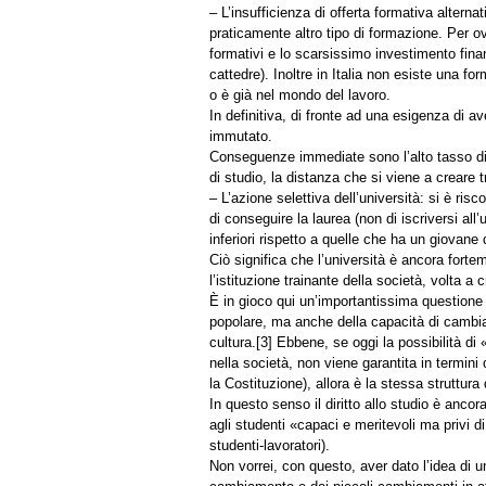
– L’insufficienza di offerta formativa altern
praticamente altro tipo di formazione. Per ovvi
formativi e lo scarsissimo investimento finan
cattedre). Inoltre in Italia non esiste una f
o è già nel mondo del lavoro.
In definitiva, di fronte ad una esigenza di a
immutato.
Conseguenze immediate sono l’alto tasso di 
di studio, la distanza che si viene a creare 
– L’azione selettiva dell’università: si è ris
di conseguire la laurea (non di iscriversi al
inferiori rispetto a quelle che ha un giovane
Ciò significa che l’università è ancora fort
l’istituzione trainante della società, volta a 
È in gioco qui un’importantissima questione 
popolare, ma anche della capacità di cambiamen
cultura.[3] Ebbene, se oggi la possibilità di
nella società, non viene garantita in termini
la Costituzione), allora è la stessa struttur
In questo senso il diritto allo studio è ancora
agli studenti «capaci e meritevoli ma privi 
studenti-lavoratori).
Non vorrei, con questo, aver dato l’idea di un