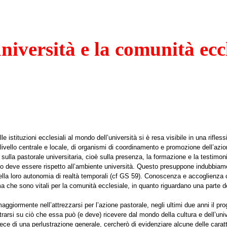
niversità e la comunità ecc
le istituzioni ecclesiali al mondo dell’università si è resa visibile in una rifl
livello centrale e locale, di organismi di coordinamento e promozione dell’azion
sulla pastorale universitaria, cioè sulla presenza, la formazione e la testimoni
 o deve essere rispetto all’ambiente università. Questo presuppone indubbiame
, nella loro autonomia di realtà temporali (cf GS 59). Conoscenza e accoglien
a che sono vitali per la comunità ecclesiale, in quanto riguardano una parte de
giormente nell’attrezzarsi per l’azione pastorale, negli ultimi due anni il pro
rarsi su ciò che essa può (e deve) ricevere dal mondo della cultura e dell’univ
e di una perlustrazione generale, cercherò di evidenziare alcune delle caratt