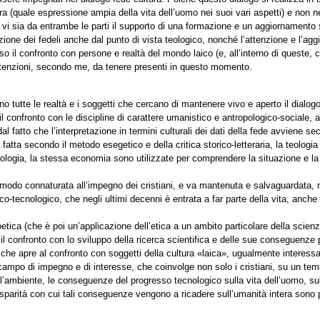
a (quale espressione ampia della vita dell’uomo nei suoi vari aspetti) e non ne
i sia da entrambe le parti il supporto di una formazione e un aggiornamento sot
zione dei fedeli anche dal punto di vista teologico, nonché l’attenzione e l’ag
 il confronto con persone e realtà del mondo laico (e, all’interno di queste, c’
attenzioni, secondo me, da tenere presenti in questo momento.
rono tutte le realtà e i soggetti che cercano di mantenere vivo e aperto il dialog
re il confronto con le discipline di carattere umanistico e antropologico-sociale, 
 fatto che l’interpretazione in termini culturali dei dati della fede avviene s
è fatta secondo il metodo esegetico e della critica storico-letteraria, la teologi
iologia, la stessa economia sono utilizzate per comprendere la situazione e la 
modo connaturata all’impegno dei cristiani, e va mantenuta e salvaguardata, 
fico-tecnologico, che negli ultimi decenni è entrata a far parte della vita, an
etica (che è poi un’applicazione dell’etica a un ambito particolare della scien
il confronto con lo sviluppo della ricerca scientifica e delle sue conseguenz
che apre al confronto con soggetti della cultura «laica», ugualmente interessa
 campo di impegno e di interesse, che coinvolge non solo i cristiani, su un tem
ell’ambiente, le conseguenze del progresso tecnologico sulla vita dell’uomo, sul
 disparità con cui tali conseguenze vengono a ricadere sull’umanità intera son