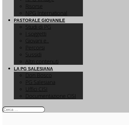
Risorse
NPG International
PASTORALE GIOVANILE
Studi di PG
I soggetti
Giovani e...
Percorsi
Sussidi
Altri contenuti
LA PG SALESIANA
Don Bosco
PG Salesiana
Uffici CISI
Documentazione CISI