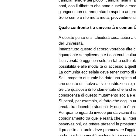
cambiamento e dei piccoli cambiamenti in atto 
anni, con il dibattito che sono riuscite a c
giungono con estremo ritardo rispetto ai fen
Sono sempre riforme a metà, provvedimenti ch
Quale confronto tra università e comunit
A questo punto ci si chiederà cosa abbia a c
dell’università.
Innanzitutto questo discorso vorrebbe dire c
riguardante semplicemente i contenuti cultur
L’università è oggi non solo un fatto cultura
possibilità e alle modalità di accesso a quel
La comunità ecclesiale deve tener conto di 
Se il progetto culturale ha dato una spinta al
che questo si risolva a livello istituzionale, 
Se c’è qualcosa di fondamentale che la chiesa
conoscenza di questo mutamento sociale e mu
Si pensi, per esempio, al fatto che oggi in u
creata tra docenti e studenti. E questo è un
Per quanto riguarda invece più da vicino il ra
coordinamento tra quelle realtà che, all’inte
osservazioni, da tenere presenti in prospetti
Il progetto culturale deve promuovere l’aggior
e che per la comunità ecclesiale possono ess