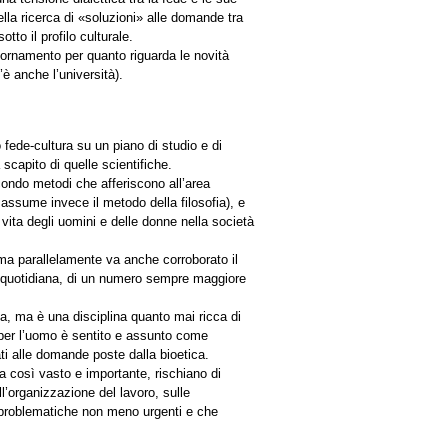
lla ricerca di «soluzioni» alle domande tra
to il profilo culturale.
giornamento per quanto riguarda le novità
è anche l’università).
o fede-cultura su un piano di studio e di
a scapito di quelle scientifiche.
econdo metodi che afferiscono all’area
a assume invece il metodo della filosofia), e
vita degli uomini e delle donne nella società
ma parallelamente va anche corroborato il
che quotidiana, di un numero sempre maggiore
za, ma è una disciplina quanto mai ricca di
e per l’uomo è sentito e assunto come
ti alle domande poste dalla bioetica.
a così vasto e importante, rischiano di
l’organizzazione del lavoro, sulle
o problematiche non meno urgenti e che