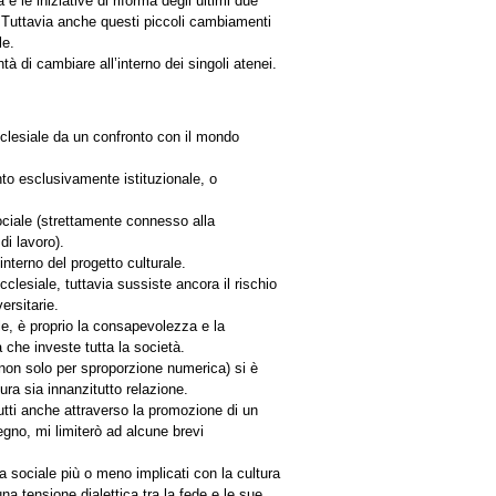
e le iniziative di riforma degli ultimi due
. Tuttavia anche questi piccoli cambiamenti
le.
 di cambiare all’interno dei singoli atenei.
cclesiale da un confronto con il mondo
nto esclusivamente istituzionale, o
sociale (strettamente connesso alla
di lavoro).
terno del progetto culturale.
cclesiale, tuttavia sussiste ancora il rischio
ersitarie.
ale, è proprio la consapevolezza e la
che investe tutta la società.
 (non solo per sproporzione numerica) si è
ra sia innanzitutto relazione.
 tutti anche attraverso la promozione di un
egno, mi limiterò ad alcune brevi
ta sociale più o meno implicati con la cultura
a tensione dialettica tra la fede e le sue