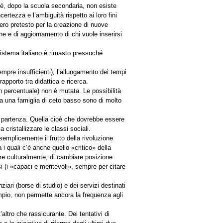
rché, dopo la scuola secondaria, non esiste
certezza e l’ambiguità rispetto ai loro fini
mero pretesto per la creazione di nuove
ne e di aggiornamento di chi vuole inserirsi
 sistema italiano è rimasto pressoché
pre insufficienti), l’allungamento dei tempi
apporto tra didattica e ricerca.
(in percentuale) non è mutata. Le possibilità
 da una famiglia di ceto basso sono di molto
 di partenza. Quella cioè che dovrebbe essere
 cristallizzare le classi sociali.
emplicemente il frutto della rivoluzione
 i quali c’è anche quello «critico» della
cere culturalmente, di cambiare posizione
i (i «capaci e meritevoli», sempre per citare
ziari (borse di studio) e dei servizi destinati
empio, non permette ancora la frequenza agli
altro che rassicurante. Dei tentativi di