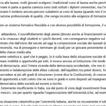
ativa alla laurea: molti giovani scelgono i tradizionali corsi di laurea anche pe
are in parte a questa carenza sono stati istituiti i diplomi universitari, ma l’in
ziario li rendono ancora percorsi subalterni ai corsi di laurea (quando non il 
ormazione professionale di qualità, che venga incontro alle esigenze di formazio
vere un sistema formativo flessibile e con diverse possibilità di formazione, il
abbandono, il sovraffollamento degli atenei (dovuto anche ai finanziamenti sem
tra la «massa» degli studenti e i pochi docenti, con conseguenze negative sul r
contrato che dall’inizio del secolo ad oggi la composizione sociale dei laureati 
l’università, ma di proseguire e terminare gli studi) per un giovane proveniente
 della classe medio-alta.
emente selettiva e, quel che è peggio, lo è sulla base della situazione sociale
creare mobilità e opportunità per tutti, è invece ancora un’istituzione che tende a
di democrazia, anzi l’intera vicenda della democrazia occidentale, che non è s
to e rielaborazione delle élites culturali, dell’equilibrio tra poteri diversi, fra
 «accedere ai più alti gradi di istruzione» (come dice la Costituzione), di cres
 di opportunità a tutti coloro che ne sono in grado e sono disposti ad impegnars
a democratica della società ad essere a rischio.
 fortemente insufficiente in Italia, sia dal punto di vista degli investimenti finan
di mezzi», sia per quanto riguarda l’organizzazione dell’università (che, ad es
a situazione catastrofica per l’università italiana, anche se sicuramente è tutt’