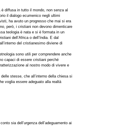
è diffusa in tutto il mondo, non senza al
prio il dialogo ecumenico negli ultimi
visti, ha avuto un progresso che mai si era
no, però, i cristiani non devono dimenticare
sa teologia è nata e si è formata in un
iani dell’Africa o dell’India. E dal
ll’interno del cristianesimo diviene di
ll’etnologia sono utili per comprendere anche
mo capaci di essere cristiani perché
ratterizzazione al nostro modo di vivere e
elle stesse, che all’interno della chiesa si
che voglia essere adeguato alla realtà
ga conto sia dell’urgenza dell’adeguamento ai