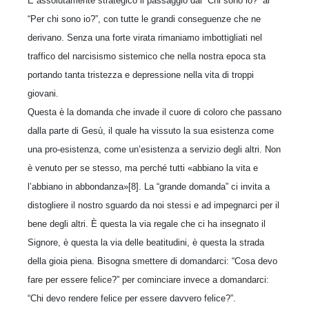
È assolutamente strategico il passaggio dal “Chi sono io?” al
“Per chi sono io?”, con tutte le grandi conseguenze che ne
derivano. Senza una forte virata rimaniamo imbottigliati nel
traffico del narcisismo sistemico che nella nostra epoca sta
portando tanta tristezza e depressione nella vita di troppi
giovani.
Questa è la domanda che invade il cuore di coloro che passano
dalla parte di Gesù, il quale ha vissuto la sua esistenza come
una pro-esistenza, come un’esistenza a servizio degli altri. Non
è venuto per se stesso, ma perché tutti «abbiano la vita e
l’abbiano in abbondanza»[8]. La “grande domanda” ci invita a
distogliere il nostro sguardo da noi stessi e ad impegnarci per il
bene degli altri. È questa la via regale che ci ha insegnato il
Signore, è questa la via delle beatitudini, è questa la strada
della gioia piena. Bisogna smettere di domandarci: “Cosa devo
fare per essere felice?” per cominciare invece a domandarci:
“Chi devo rendere felice per essere davvero felice?”.