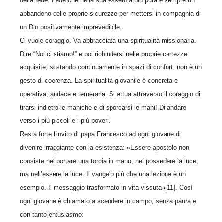
della fede. Fede che nella sua essenza più pura è sempre un
abbandono delle proprie sicurezze per mettersi in compagnia di
un Dio positivamente imprevedibile.
Ci vuole coraggio. Va abbracciata una spiritualità missionaria.
Dire “Noi ci stiamo!” e poi richiudersi nelle proprie certezze
acquisite, sostando continuamente in spazi di confort, non è un
gesto di coerenza. La spiritualità giovanile è concreta e
operativa, audace e temeraria. Si attua attraverso il coraggio di
tirarsi indietro le maniche e di sporcarsi le mani! Di andare
verso i più piccoli e i più poveri.
Resta forte l’invito di papa Francesco ad ogni giovane di
divenire irraggiante con la esistenza: «Essere apostolo non
consiste nel portare una torcia in mano, nel possedere la luce,
ma nell’essere la luce. Il vangelo più che una lezione è un
esempio. Il messaggio trasformato in vita vissuta»[11]. Così
ogni giovane è chiamato a scendere in campo, senza paura e
con tanto entusiasmo: