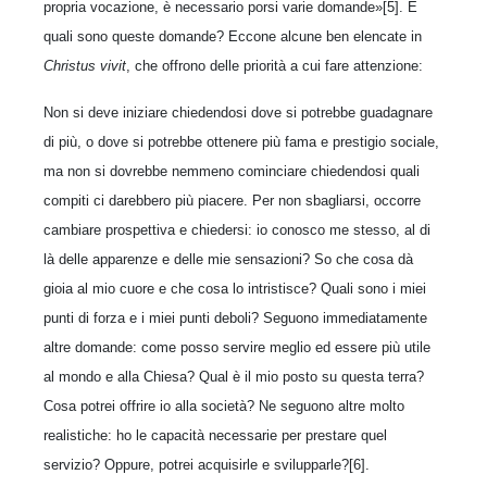
propria vocazione, è necessario porsi varie domande»[5]. E
quali sono queste domande? Eccone alcune ben elencate in
Christus vivit
, che offrono delle priorità a cui fare attenzione:
Non si deve iniziare chiedendosi dove si potrebbe guadagnare
di più, o dove si potrebbe ottenere più fama e prestigio sociale,
ma non si dovrebbe nemmeno cominciare chiedendosi quali
compiti ci darebbero più piacere. Per non sbagliarsi, occorre
cambiare prospettiva e chiedersi: io conosco me stesso, al di
là delle apparenze e delle mie sensazioni? So che cosa dà
gioia al mio cuore e che cosa lo intristisce? Quali sono i miei
punti di forza e i miei punti deboli? Seguono immediatamente
altre domande: come posso servire meglio ed essere più utile
al mondo e alla Chiesa? Qual è il mio posto su questa terra?
Cosa potrei offrire io alla società? Ne seguono altre molto
realistiche: ho le capacità necessarie per prestare quel
servizio? Oppure, potrei acquisirle e svilupparle?[6].