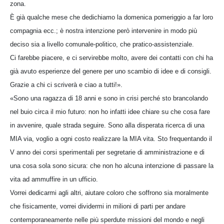
zona.
È già qualche mese che dedichiamo la domenica pomeriggio a far loro
compagnia ecc.; è nostra intenzione però intervenire in modo più
deciso sia a livello comunale-politico, che pratico-assistenziale.
Ci farebbe piacere, e ci servirebbe molto, avere dei contatti con chi ha
già avuto esperienze del genere per uno scambio di idee e di consigli.
Grazie a chi ci scriverà e ciao a tutti!».
«Sono una ragazza di 18 anni e sono in crisi perché sto brancolando
nel buio circa il mio futuro: non ho infatti idee chiare su che cosa fare
in avvenire, quale strada seguire. Sono alla disperata ricerca di una
MIA via, voglio a ogni costo realizzare la MIA vita. Sto frequentando il
V anno dei corsi sperimentali per segretarie di amministrazione e di
una cosa sola sono sicura: che non ho alcuna intenzione di passare la
vita ad ammuffire in un ufficio.
Vorrei dedicarmi agli altri, aiutare coloro che soffrono sia moralmente
che fisicamente, vorrei dividermi in milioni di parti per andare
contemporaneamente nelle più sperdute missioni del mondo e negli