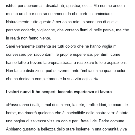
istituti per subnormali, disadattati, spastici, ecc... Ma non ho ancora
mosso un dito e non so nemmeno da che parte incominciare.
Naturalmente tutto questo è per colpa mia: io sono una di quelle
persone codarde, vigliacche, che versano fiumi di belle parole, ma che
in realtà non fanno niente.
Sarei veramente contenta se tutti coloro che ne hanno voglia mi
scrivessero per raccontarmi le proprie esperienze, per dirmi come
hanno fatto a trovare la propria strada, a realizzare le loro aspirazioni.
Non faccio distinzioni: può scrivermi tanto l'imbianchino quanto colui
che ha dedicato completamente la sua vita agli altri».
I valori nuovi li ho scoperti facendo esperienza di lavoro
«Passeranno i calli, il mal di schiena, la sete, i raffreddori, le paure, le
barbe, ma rimarrà qualcosa che è inscindibile dalla nostra vita: è stata
una pagina di salvezza vissuta con e per i fratelli del Padre comune.
Abbiamo gustato la bellezza dello stare insieme in una comunità viva