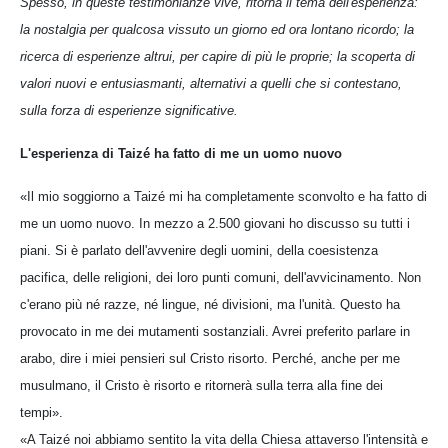
Spesso, in queste testimonianze vive, ritorna il tema dell'esperienza:
la nostalgia per qualcosa vissuto un giorno ed ora lontano ricordo; la
ricerca di esperienze altrui, per capire di più le proprie; la scoperta di
valori nuovi e entusiasmanti, alternativi a quelli che si contestano,
sulla forza di esperienze significative.
L'esperienza di Taizé ha fatto di me un uomo nuovo
«Il mio soggiorno a Taizé mi ha completamente sconvolto e ha fatto di
me un uomo nuovo. In mezzo a 2.500 giovani ho discusso su tutti i
piani. Si è parlato dell'avvenire degli uomini, della coesistenza
pacifica, delle religioni, dei loro punti comuni, dell'avvicinamento. Non
c'erano più né razze, né lingue, né divisioni, ma l'unità. Questo ha
provocato in me dei mutamenti sostanziali. Avrei preferito parlare in
arabo, dire i miei pensieri sul Cristo risorto. Perché, anche per me
musulmano, il Cristo è risorto e ritornerà sulla terra alla fine dei
tempi».
«A Taizé noi abbiamo sentito la vita della Chiesa attaverso l'intensità e