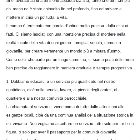
Si è lavorato ad una tensione abbastanza alta, tanto che tutti chi più
chi meno ne è stato coinvolto fin nel profondo, fino ad arrivare a
mettere in crisi un po' tutta la vita.
Il campo è terminato con parola d'ordine molto precisa: dalla crisi ai
fatti. Ci siamo lasciati con una intenzione precisa di mordere nella
realtà locale della vita di ogni giorno: famiglia, scuola, comunità
giovanile, per creare veramente un mondo più a misura d'uomo.
Come colui che parte per un lungo cammino, ci siamo posti delle mete
ben precise da raggiungere in maniera graduale e sempre progressiva.
1. Dobbiamo educarci a un servizio più qualificato nel nostro
quotidiano, cioè nella scuola, lavoro, ai piccoli degli oratori, al
quartiere e alla nostra comunità parrocchiale.
La chiamata al servizio ci viene prima di tutto dalle attenzioni alle
esigenze locali, cioè da una continua analisi della situazione storica in
cui viviamo. Non vogliamo accettare un servizio fatto solo per far bella
figura, o solo per aver il passaporto per la comunità giovanile.