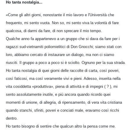
Ho tanta nostalgia...
«Come gli altri giorni, nonostante il mio lavoro e l'Università che
frequento, mi sento vuota. Non so, mi sento viva la volontà di fare
qualcosa, di darmi da fare, di non sprecare il mio tempo.
Qualche anno fa appartenevo a un gruppo che si dava da fare per i
ragazzi sud-vietnamiti poliomielitici di Don Gnocchi; siamo stati con
loro, abbiamo cercato di instaurare un dialogo, ma non ci siamo
riusciti. Il gruppo a poco a poco si è sciolto. Ognuno per la sua strada.
Ho tanta nostalgia di quei giorni delle raccolte di carta, così poveri,
così faticosi, ma così veramente vivi e pieni. Adesso, inserita nella
vita cosiddetta «produttiva», piena di attività e di impegni ( ? ), mi
sento assolutamente inutile, e più ancora quando ricordo quei
momenti di unione, di allegria, di ripensamento, di vera vita cristiana
quando stanchi, sfiniti, poveri e conciati male, eravamo così ricchi
dentro.
Ho tanto bisogno di sentire che qualcun altro la pensa come me.