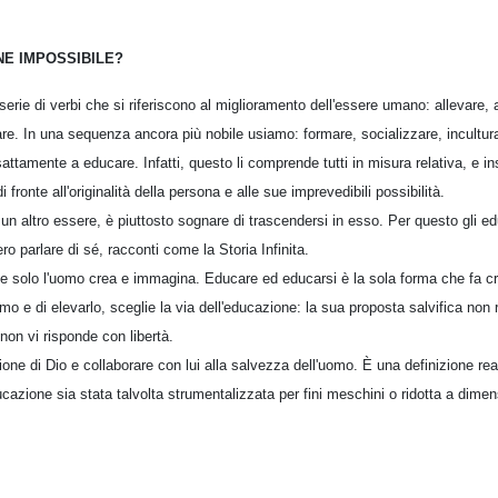
NE IMPOSSIBILE?
erie di verbi che si riferiscono al miglioramento dell'essere umano: allevare,
are. In una sequenza ancora più nobile usiamo: formare, socializzare, incultur
ttamente a educare. Infatti, questo li comprende tutti in misura relativa, e in
 fronte all'originalità della persona e alle sue imprevedibili possibilità.
n un altro essere, è piuttosto sognare di trascendersi in esso. Per questo gli e
o parlare di sé, racconti come la Storia Infinita.
e solo l'uomo crea e immagina. Educare ed educarsi è la sola forma che fa cr
mo e di elevarlo, sceglie la via dell'educazione: la sua proposta salvifica non
on vi risponde con libertà.
ione di Dio e collaborare con lui alla salvezza dell'uomo. È una definizione r
cazione sia stata talvolta strumentalizzata per fini meschini o ridotta a dim