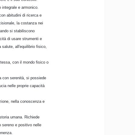
o integrale e armonico.
on abitudini di ricerca e
ecisionale, la costanza nei
uando si stabiliscono
acità di usare strumenti e
alute, all'equilibrio fisico,
stessa, con il mondo fisico o
a con serenità, si possiede
ucia nelle proprie capacità
azione, nella conoscenza e
, storia umana. Richiede
o sereno e positivo nelle
tenenza.