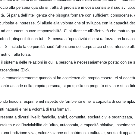
ccio alla persona quando si tratta di precisare in cosa consiste il suo svilupp
tà. Si parla dell'intelligenza che bisogna formare con sufficienti conoscenze, c
i curiosità e interesse. Si allude alla volontà che si sviluppa con la capacità d
 ad assumersi nuove responsabilità. Ci si riferisce all'affettività che matura q
rofondi, disponibili con tutti. Si pensa all'operatività che si rafforza con la cap
 Si include la corporeità, cioè l'attenzione del corpo a ciò che si riferisce alla s
motrici, alla forza.
r il sistema delle relazioni in cui la persona è necessariamente posta: con se 
trascendente (Dio).
lla convenientemente quando si ha coscienza del proprio essere, ci si accett
nto accade nella propria persona, si prospetta un progetto di vita e si ha fid
ondo fisico si esprime nel rispetto dell'ambiente e nella capacità di contempl
ti naturali e nella volontà di trasformarli.
 presenta a diversi livelli: famiglia, amici, comunità, società civile organizzata
soluta e dell'inviolabilità dell'altro, autonomia, e capacità oblativa, inseriment
in una tradizione viva, valorizzazione del patrimonio culturale, senso di appar