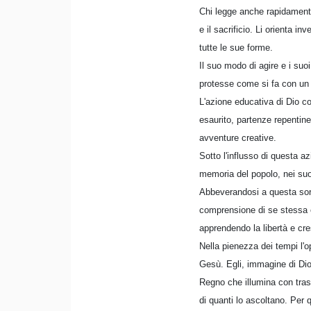
Chi legge anche rapidamente 
e il sacrificio. Li orienta inv
tutte le sue forme.
Il suo modo di agire e i suoi
protesse come si fa con un
L'azione educativa di Dio c
esaurito, partenze repentine
avventure creative.
Sotto l'influsso di questa a
memoria del popolo, nei suoi l
Abbeverandosi a questa sorge
comprensione di se stessa e
apprendendo la libertà e cr
Nella pienezza dei tempi l'
Gesù. Egli, immagine di Dio
Regno che illumina con trasp
di quanti lo ascoltano. Per 