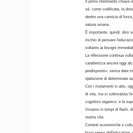
Il primo riferimento chiave
sé, come codificata, la dire
dentro una camicia di forza,
natura umana.
È importante, quindi, dirsi 
rischio di pensare l'educazio
soltanto ai bisogni immediati 
La riflessione continua sull
caratterizza ancora oggi alc
predisposte», senza dare im
ripetizione di determinate a
Con i mutamenti in atto, oggi
di vita, ma si sottovaluta l'
cognitivo organico; e la supe
Viviamo in tempi di flash, d
nostra vita.
Correnti economiche e cultu
buon senso dell'educatore, c