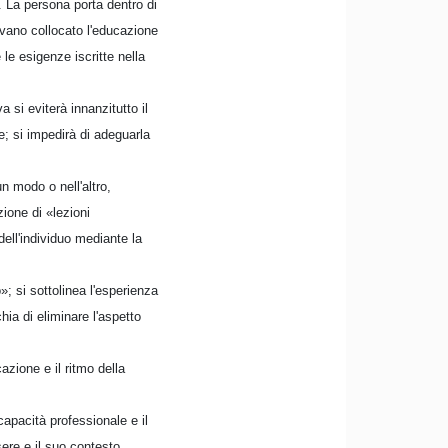
. La persona porta dentro di
vevano collocato l'educazione
le esigenze iscritte nella
 si eviterà innanzitutto il
ve; si impedirà di adeguarla
n modo o nell'altro,
zione di «lezioni
ell'individuo mediante la
»; si sottolinea l'esperienza
hia di eliminare l'aspetto
azione e il ritmo della
apacità professionale e il
ere e il suo contesto.