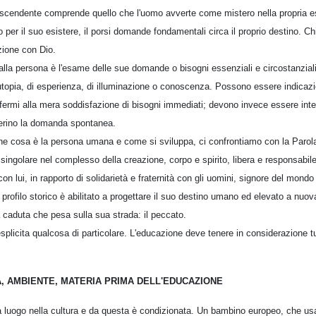
 trascendente comprende quello che l'uomo avverte come mistero nella propria 
 per il suo esistere, il porsi domande fondamentali circa il proprio destino. C
zione con Dio.
lla persona è l'esame delle sue domande o bisogni essenziali e circostanziali: 
i utopia, di esperienza, di illuminazione o conoscenza. Possono essere indicaz
 fermi alla mera soddisfazione di bisogni immediati; devono invece essere inte
erino la domanda spontanea.
 che cosa è la persona umana e come si sviluppa, ci confrontiamo con la Parola
ngolare nel complesso della creazione, corpo e spirito, libera e responsabile,
 lui, in rapporto di solidarietà e fraternità con gli uomini, signore del mondo 
profilo storico è abilitato a progettare il suo destino umano ed elevato a nuov
a caduta che pesa sulla sua strada: il peccato.
plicita qualcosa di particolare. L'educazione deve tenere in considerazione tu
A, AMBIENTE, MATERIA PRIMA DELL'EDUCAZIONE
a luogo nella cultura e da questa è condizionata. Un bambino europeo, che usa