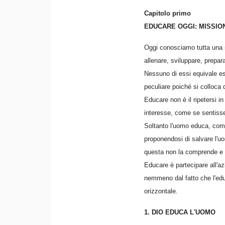
Capitolo primo
EDUCARE OGGI: MISSIO
Oggi conosciamo tutta una s
allenare, sviluppare, prepar
Nessuno di essi equivale esa
peculiare poiché si colloca di
Educare non è il ripetersi i
interesse, come se sentisser
Soltanto l'uomo educa, com
proponendosi di salvare l'uo
questa non la comprende e n
Educare è partecipare all'az
nemmeno dal fatto che l'edu
orizzontale.
1. DIO EDUCA L'UOMO