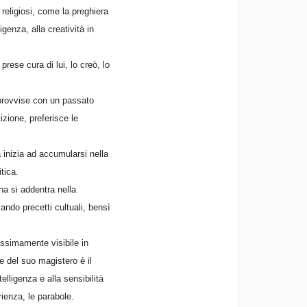
religiosi, come la preghiera
ligenza, alla creatività in
rese cura di lui, lo creò, lo
mprovvise con un passato
izione, preferisce le
 inizia ad accumularsi nella
itica.
na si addentra nella
ndo precetti cultuali, bensì
assimamente visibile in
e del suo magistero è il
lligenza e alla sensibilità
ienza, le parabole.