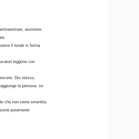
 ammaestrare, assistere,
are.
sieme li fonde in forma
ducatori leggono con
escere. Dio stesso,
 raggiunge la persona, se
eale che non viene smentita
ensione puramente