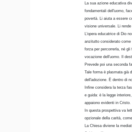
La sua azione educativa div
fondamentali dell'uomo, facen
povertà. Li aiuta a essere c
visione universale. Li rend
L'opera educatrice di Dio non
anzitutto considerato come u
forza per percorrerla, né gl
vocazione dell'uomo. Il dest
Prevede poi una seconda fase
Tale forma è plasmata già de
dell'adozione. È dentro di no
Infine considera la terza fas
e guida: è la legge interiore
appaiono evidenti in Cristo.
In questa prospettiva va le
opzionale della carità, come
La Chiesa diviene la mediatr