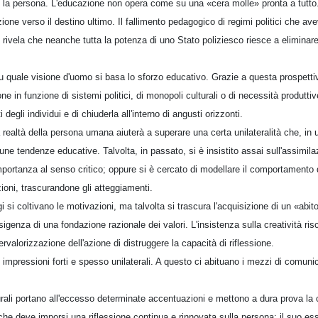
 è la persona. L'educazione non opera come su una «cera molle» pronta a tutto
zione verso il destino ultimo. Il fallimento pedagogico di regimi politici che a
 rivela che neanche tutta la potenza di uno Stato poliziesco riesce a eliminare 
su quale visione d'uomo si basa lo sforzo educativo. Grazie a questa prospettiva
ne in funzione di sistemi politici, di monopoli culturali o di necessità produtti
degli individui e di chiuderla all'interno di angusti orizzonti.
a realtà della persona umana aiuterà a superare una certa unilateralità che, in u
une tendenze educative. Talvolta, in passato, si è insistito assai sull'assimila
portanza al senso critico; oppure si è cercato di modellare il comportamento d
zioni, trascurandone gli atteggiamenti.
 si coltivano le motivazioni, ma talvolta si trascura l'acquisizione di un «abito
esigenza di una fondazione razionale dei valori. L'insistenza sulla creatività risc
rvalorizzazione dell'azione di distruggere la capacità di riflessione.
i impressioni forti e spesso unilaterali. A questo ci abituano i mezzi di comunic
rali portano all'eccesso determinate accentuazioni e mettono a dura prova la c
he deve imporsi una riflessione continua e rinnovata sulla persona: il suo ess