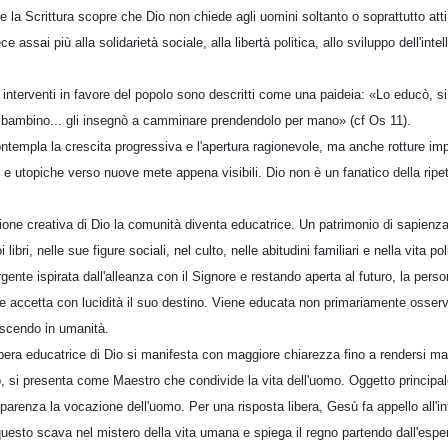
la Scrittura scopre che Dio non chiede agli uomini soltanto o soprattutto atti 
ece assai più alla solidarietà sociale, alla libertà politica, allo sviluppo dell'intel
 interventi in favore del popolo sono descritti come una paideia: «Lo educò, si p
 bambino... gli insegnò a camminare prendendolo per mano» (cf Os 11).
ontempla la crescita progressiva e l'apertura ragionevole, ma anche rotture i
 e utopiche verso nuove mete appena visibili. Dio non è un fanatico della ripet
zione creativa di Dio la comunità diventa educatrice. Un patrimonio di sapienza
ibri, nelle sue figure sociali, nel culto, nelle abitudini familiari e nella vita pol
nte ispirata dall'alleanza con il Signore e restando aperta al futuro, la perso
 accetta con lucidità il suo destino. Viene educata non primariamente osserva
escendo in umanità.
opera educatrice di Dio si manifesta con maggiore chiarezza fino a rendersi m
, si presenta come Maestro che condivide la vita dell'uomo. Oggetto principal
arenza la vocazione dell'uomo. Per una risposta libera, Gesù fa appello all'inte
questo scava nel mistero della vita umana e spiega il regno partendo dall'esper