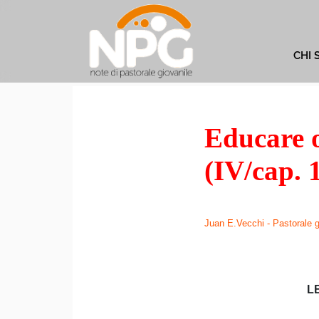
CHI 
Educare o
(IV/cap. 
Juan E.Vecchi - Pastorale gi
L