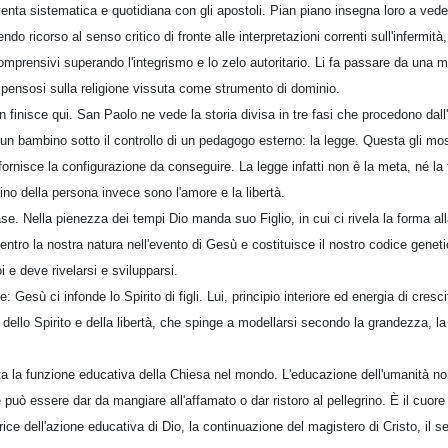
enta sistematica e quotidiana con gli apostoli. Pian piano insegna loro a vede
do ricorso al senso critico di fronte alle interpretazioni correnti sull'infermità,
omprensivi superando l'integrismo e lo zelo autoritario. Li fa passare da una me
e pensosi sulla religione vissuta come strumento di dominio.
 finisce qui. San Paolo ne vede la storia divisa in tre fasi che procedono dall'e
n bambino sotto il controllo di un pedagogo esterno: la legge. Questa gli most
i fornisce la configurazione da conseguire. La legge infatti non è la meta, né l
ino della persona invece sono l'amore e la libertà.
. Nella pienezza dei tempi Dio manda suo Figlio, in cui ci rivela la forma all
ntro la nostra natura nell'evento di Gesù e costituisce il nostro codice geneti
i e deve rivelarsi e svilupparsi.
e: Gesù ci infonde lo Spirito di figli. Lui, principio interiore ed energia di cre
, dello Spirito e della libertà, che spinge a modellarsi secondo la grandezza, la
tta la funzione educativa della Chiesa nel mondo. L'educazione dell'umanità n
 può essere dar da mangiare all'affamato o dar ristoro al pellegrino. È il cuor
ice dell'azione educativa di Dio, la continuazione del magistero di Cristo, il 