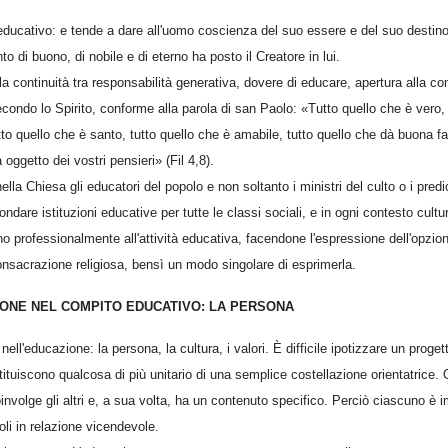
educativo: e tende a dare all'uomo coscienza del suo essere e del suo destino,
o di buono, di nobile e di eterno ha posto il Creatore in lui.
 continuità tra responsabilità generativa, dovere di educare, apertura alla co
secondo lo Spirito, conforme alla parola di san Paolo: «Tutto quello che è vero, 
utto quello che è santo, tutto quello che è amabile, tutto quello che dà buona f
 oggetto dei vostri pensieri» (Fil 4,8).
a Chiesa gli educatori del popolo e non soltanto i ministri del culto o i predic
dare istituzioni educative per tutte le classi sociali, e in ogni contesto cultur
nno professionalmente all'attività educativa, facendone l'espressione dell'opzio
onsacrazione religiosa, bensì un modo singolare di esprimerla.
ZIONE NEL COMPITO EDUCATIVO: LA PERSONA
 nell'educazione: la persona, la cultura, i valori. È difficile ipotizzare un proge
ituiscono qualcosa di più unitario di una semplice costellazione orientatrice. 
nvolge gli altri e, a sua volta, ha un contenuto specifico. Perciò ciascuno è i
li in relazione vicendevole.