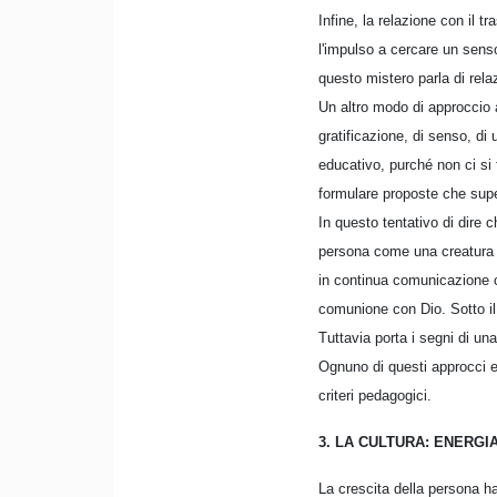
Infine, la relazione con il
l'impulso a cercare un senso
questo mistero parla di rela
Un altro modo di approccio a
gratificazione, di senso, d
educativo, purché non ci si
formulare proposte che sup
In questo tentativo di dire
persona come una creatura si
in continua comunicazione con
comunione con Dio. Sotto il 
Tuttavia porta i segni di un
Ognuno di questi approcci es
criteri pedagogici.
3. LA CULTURA: ENERGI
La crescita della persona h