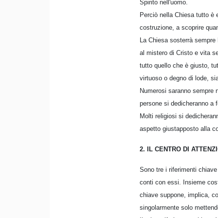
Spirito nell'uomo.
Perciò nella Chiesa tutto è 
costruzione, a scoprire quant
La Chiesa sosterrà sempre la
al mistero di Cristo e vita 
tutto quello che è giusto, t
virtuoso o degno di lode, sia
Numerosi saranno sempre nell
persone si dedicheranno a fon
Molti religiosi si dedichera
aspetto giustapposto alla c
2. IL CENTRO DI ATTEN
Sono tre i riferimenti chiave
conti con essi. Insieme cost
chiave suppone, implica, coi
singolarmente solo mettendo