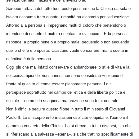
servizio dell'illuminazione e della rivelazione.
Sarebbe tuttavia del tutto fuori posto pensare che la Chiesa da sola o
isolata riassuma tutto quanto l'umanità ha elaborato per l'educazione.
Attorno alla persona si impegnano molti di coloro che pretendono o
intendono di esserle di aiuto a orientarsi e svilupparsi. E la persona
risponde, a proprio bene o a proprio male, seguendo o non seguendo
quello che le è proposto. Ciascuno vuole concorrere, ma la scelta in
definitiva è della persona.
Oggi più che mai infatti conservare o abbandonare lo stile di vita e la
coscienza tipici del «cristianesimo» sono considerati «opzioni» di
fronte al quesito di come essere pienamente persona. Lo si
percepisce soprattutto nel campo dell'etica e della libertà politica e
sociale. L'uomo e la sua piena maturazione sono temi centrali.
Non è difficile seguire questo filone in tutto il ministero di Giovanni
Paolo II. Lo si scopre in formulazioni esplicite e lapidarie: l'uomo è il
cammino concreto della Chiesa. Lo si ritrova in tutti i discorsi, sia che
si riferiscano alla salvezza «eterna», sia che trattino specificamente di