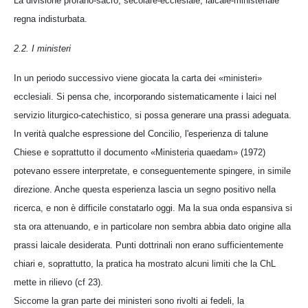
La divisione profano-sacro, secolare-ecclesiale, laicale-ministeriale
regna indisturbata.
2.2. I ministeri
In un periodo successivo viene giocata la carta dei «ministeri»
ecclesiali. Si pensa che, incorporando sistematicamente i laici nel
servizio liturgico-catechistico, si possa generare una prassi adeguata.
In verità qualche espressione del Concilio, l'esperienza di talune
Chiese e soprattutto il documento «Ministeria quaedam» (1972)
potevano essere interpretate, e conseguentemente spingere, in simile
direzione. Anche questa esperienza lascia un segno positivo nella
ricerca, e non è difficile constatarlo oggi. Ma la sua onda espansiva si
sta ora attenuando, e in particolare non sembra abbia dato origine alla
prassi laicale desiderata. Punti dottrinali non erano sufficientemente
chiari e, soprattutto, la pratica ha mostrato alcuni limiti che la ChL
mette in rilievo (cf 23).
Siccome la gran parte dei ministeri sono rivolti ai fedeli, la