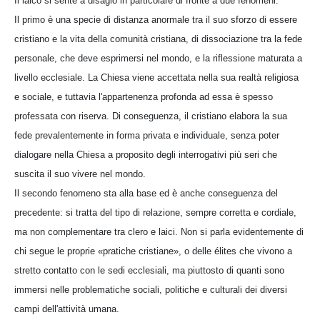
Il laico si sente a disagio in particolare di fronte a due fenomeni.
Il primo è una specie di distanza anormale tra il suo sforzo di essere
cristiano e la vita della comunità cristiana, di dissociazione tra la fede
personale, che deve esprimersi nel mondo, e la riflessione maturata a
livello ecclesiale. La Chiesa viene accettata nella sua realtà religiosa
e sociale, e tuttavia l'appartenenza profonda ad essa è spesso
professata con riserva. Di conseguenza, il cristiano elabora la sua
fede prevalentemente in forma privata e individuale, senza poter
dialogare nella Chiesa a proposito degli interrogativi più seri che
suscita il suo vivere nel mondo.
Il secondo fenomeno sta alla base ed è anche conseguenza del
precedente: si tratta del tipo di relazione, sempre corretta e cordiale,
ma non complementare tra clero e laici. Non si parla evidentemente di
chi segue le proprie «pratiche cristiane», o delle élites che vivono a
stretto contatto con le sedi ecclesiali, ma piuttosto di quanti sono
immersi nelle problematiche sociali, politiche e culturali dei diversi
campi dell'attività umana.