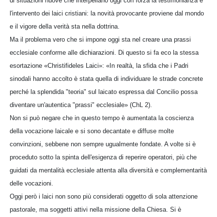
di situazioni nuove che interpellano oggi con forza la testimonianza e
l'intervento dei laici cristiani: la novità provocante proviene dal mondo
e il vigore della verità sta nella dottrina.
Ma il problema vero che si impone oggi sta nel creare una prassi
ecclesiale conforme alle dichiarazioni. Di questo si fa eco la stessa
esortazione «Christifideles Laici»: «In realtà, la sfida che i Padri
sinodali hanno accolto è stata quella di individuare le strade concrete
perché la splendida "teoria" sul laicato espressa dal Concilio possa
diventare un'autentica "prassi" ecclesiale» (ChL 2).
Non si può negare che in questo tempo è aumentata la coscienza
della vocazione laicale e si sono decantate e diffuse molte
convinzioni, sebbene non sempre ugualmente fondate. A volte si è
proceduto sotto la spinta dell'esigenza di reperire operatori, più che
guidati da mentalità ecclesiale attenta alla diversità e complementarità
delle vocazioni.
Oggi però i laici non sono più considerati oggetto di sola attenzione
pastorale, ma soggetti attivi nella missione della Chiesa. Si è