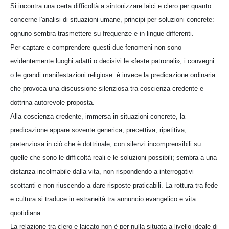
Si incontra una certa difficoltà a sintonizzare laici e clero per quanto
concerne l'analisi di situazioni umane, principi per soluzioni concrete:
ognuno sembra trasmettere su frequenze e in lingue differenti.
Per captare e comprendere questi due fenomeni non sono
evidentemente luoghi adatti o decisivi le «feste patronali», i convegni
o le grandi manifestazioni religiose: è invece la predicazione ordinaria
che provoca una discussione silenziosa tra coscienza credente e
dottrina autorevole proposta.
Alla coscienza credente, immersa in situazioni concrete, la
predicazione appare sovente generica, precettiva, ripetitiva,
pretenziosa in ciò che è dottrinale, con silenzi incomprensibili su
quelle che sono le difficoltà reali e le soluzioni possibili; sembra a una
distanza incolmabile dalla vita, non rispondendo a interrogativi
scottanti e non riuscendo a dare risposte praticabili. La rottura tra fede
e cultura si traduce in estraneità tra annuncio evangelico e vita
quotidiana.
La relazione tra clero e laicato non è per nulla situata a livello ideale di