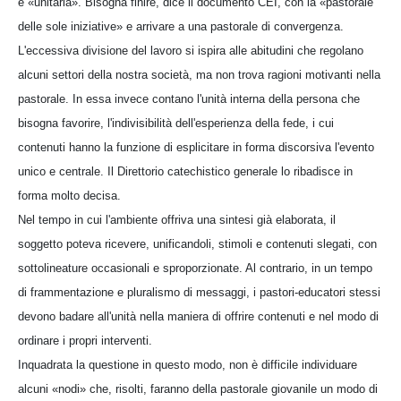
è «unitaria». Bisogna finire, dice il documento CEI, con la «pastorale
delle sole iniziative» e arrivare a una pastorale di convergenza.
L'eccessiva divisione del lavoro si ispira alle abitudini che regolano
alcuni settori della nostra società, ma non trova ragioni motivanti nella
pastorale. In essa invece contano l'unità interna della persona che
bisogna favorire, l'indivisibilità dell'esperienza della fede, i cui
contenuti hanno la funzione di esplicitare in forma discorsiva l'evento
unico e centrale. Il Direttorio catechistico generale lo ribadisce in
forma molto decisa.
Nel tempo in cui l'ambiente offriva una sintesi già elaborata, il
soggetto poteva ricevere, unificandoli, stimoli e contenuti slegati, con
sottolineature occasionali e sproporzionate. Al contrario, in un tempo
di frammentazione e pluralismo di messaggi, i pastori-educatori stessi
devono badare all'unità nella maniera di offrire contenuti e nel modo di
ordinare i propri interventi.
Inquadrata la questione in questo modo, non è difficile individuare
alcuni «nodi» che, risolti, faranno della pastorale giovanile un modo di