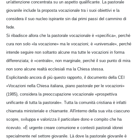
un'attenzione concentrata su un aspetto qualificante. La pastorale
giovanile include la proposta vocazionale tra i suoi obiettivi e la
considera il suo nucleo ispirante sin dai primi passi del cammino di
fede.
Si ribadisce allora che la pastorale vocazionale è «specifica», perché
cura non solo «la vocazione» ma le vocazioni; è «universale», perché
intende seguire non soltanto alcune ma tutte le vocazioni in forma
differenziata; è «centrale», non marginale, perché il suo punto di mira
non sono alcune realtà ecclesiali ma la Chiesa stessa.
Esplicitando ancora di più questo rapporto, il documento della CEI
«Vocazioni nella Chiesa italiana, piano pastorale per le vocazioni»
(1985), considera la preoccupazione vocazionale «prospettiva
unificante di tutta la pastorale». Tutta la comunità cristiana è infatti
chiamata ministeriale e chiamante. All'interno della sua vita ciascuno
scopre, sviluppa e valorizza il particolare dono e compito che ha
ricevuto. «È urgente creare comunione e contesti pastorali idonei
specialmente nel settore giovanile. Là dove la pastorale giovanile è