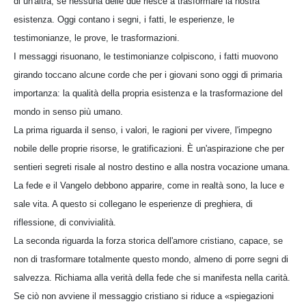
di un'altra, se nessuna delle due riesce a trasformare la nostra
esistenza. Oggi contano i segni, i fatti, le esperienze, le
testimonianze, le prove, le trasformazioni.
I messaggi risuonano, le testimonianze colpiscono, i fatti muovono
girando toccano alcune corde che per i giovani sono oggi di primaria
importanza: la qualità della propria esistenza e la trasformazione del
mondo in senso più umano.
La prima riguarda il senso, i valori, le ragioni per vivere, l'impegno
nobile delle proprie risorse, le gratificazioni. È un'aspirazione che per
sentieri segreti risale al nostro destino e alla nostra vocazione umana.
La fede e il Vangelo debbono apparire, come in realtà sono, la luce e
sale vita. A questo si collegano le esperienze di preghiera, di
riflessione, di convivialità.
La seconda riguarda la forza storica dell'amore cristiano, capace, se
non di trasformare totalmente questo mondo, almeno di porre segni di
salvezza. Richiama alla verità della fede che si manifesta nella carità.
Se ciò non avviene il messaggio cristiano si riduce a «spiegazioni