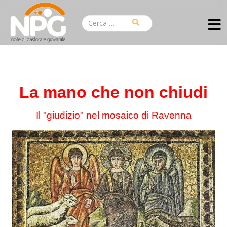
La mano che non chiudi
Il "giudizio" nel mosaico di Ravenna