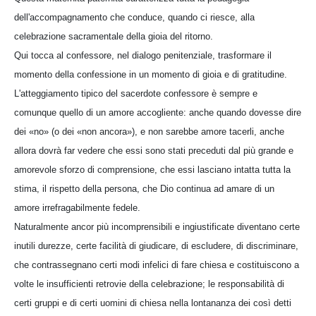
dell'accompagnamento che conduce, quando ci riesce, alla
celebrazione sacramentale della gioia del ritorno.
Qui tocca al confessore, nel dialogo penitenziale, trasformare il
momento della confessione in un momento di gioia e di gratitudine.
L'atteggiamento tipico del sacerdote confessore è sempre e
comunque quello di un amore accogliente: anche quando dovesse dire
dei «no» (o dei «non ancora»), e non sarebbe amore tacerli, anche
allora dovrà far vedere che essi sono stati preceduti dal più grande e
amorevole sforzo di comprensione, che essi lasciano intatta tutta la
stima, il rispetto della persona, che Dio continua ad amare di un
amore irrefragabilmente fedele.
Naturalmente ancor più incomprensibili e ingiustificate diventano certe
inutili durezze, certe facilità di giudicare, di escludere, di discriminare,
che contrassegnano certi modi infelici di fare chiesa e costituiscono a
volte le insufficienti retrovie della celebrazione; le responsabilità di
certi gruppi e di certi uomini di chiesa nella lontananza dei così detti