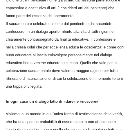
Ciò che dice il penitente non è già scritto da nessuna parte eppure è
espressivo e costitutivo di atti (i cosiddetti atti del penitente) che
fanno parte dell'essenza del sacramento.
Il sacramento è celebrato insieme dal penitente e dal sacerdote
confessore, in un dialogo aperto, riferito alla vita di tutti i giorni e
chiaramente contrassegnato da finalità educative. Il confessore è
nella chiesa colui che per eccellenza educa le coscienza: e come ogni
buon educatore si lascia coinvolgere personalmente nel dialogo
educativo fino a venirne educato lui stesso. Quello che vale per la
celebrazione sacramentale deve valere a maggior ragione per tutto
l'itinerario di riconciliazione, di cui la celebrazione è il momento forte e
una tappa privilegiata.
In ogni caso un dialogo fatto di «dare» e «ricevere»
Viviamo in un mondo in cui l'unica forma di testimonianza della verità,
che ha una qualche probabilità di essere accolta con attenzione e
libertà da pregiudizio, non è quella che viene predicata dai pulpiti, ma