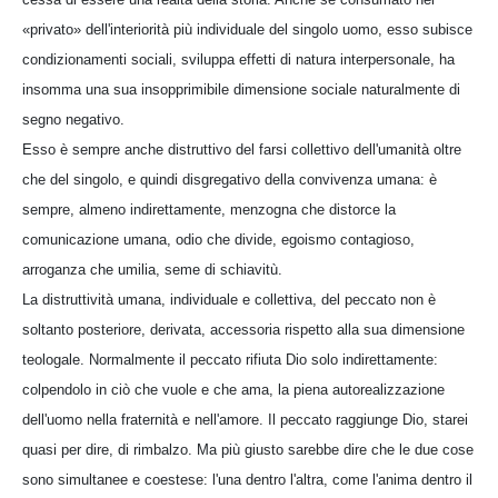
«privato» dell'interiorità più individuale del singolo uomo, esso subisce
condizionamenti sociali, sviluppa effetti di natura interpersonale, ha
insomma una sua insopprimibile dimensione sociale naturalmente di
segno negativo.
Esso è sempre anche distruttivo del farsi collettivo dell'umanità oltre
che del singolo, e quindi disgregativo della convivenza umana: è
sempre, almeno indirettamente, menzogna che distorce la
comunicazione umana, odio che divide, egoismo contagioso,
arroganza che umilia, seme di schiavitù.
La distruttività umana, individuale e collettiva, del peccato non è
soltanto posteriore, derivata, accessoria rispetto alla sua dimensione
teologale. Normalmente il peccato rifiuta Dio solo indirettamente:
colpendolo in ciò che vuole e che ama, la piena autorealizzazione
dell'uomo nella fraternità e nell'amore. Il peccato raggiunge Dio, starei
quasi per dire, di rimbalzo. Ma più giusto sarebbe dire che le due cose
sono simultanee e coestese: l'una dentro l'altra, come l'anima dentro il