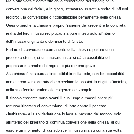
Ma a sua volta è convertita dalla conversione dei singoli; nella
conversione dei fedeli, è in gioco, attraverso un sottile ordito di influssi
reciproci, la conversione o riconciliazione permanente della chiesa.
Questo perché la chiesa è proprio l'insieme dei credenti e la concreta
realtà del loro influsso reciproco, sia pure inteso solo all'interno
dell'influsso originante e dominante di Cristo.
Parlare di conversione permanente della chiesa è parlare di un
processo storico, di un itinerario in cui si dà la possibilità del
progresso ma anche del regresso più o meno grave.
Alla chiesa è assicurata l'indefettibilità nella fede, non l'impeccabilità:
non ci sono «arpionismi» che blocchino la possibilità di giri all'indietro,
nella sua fedeltà pratica alle esigenze del vangelo.
Il singolo credente porta avanti il suo lungo e magari ancor più
tortuoso itinerario di conversione, di lotta contro il peccato
«inabitante» e la solidarietà che lo lega al peccato del mondo, solo
all'interno dell'itinerario di continua conversione della chiesa, di cui
esso è un momento, di cui subisce l'influsso ma su cui a sua volta