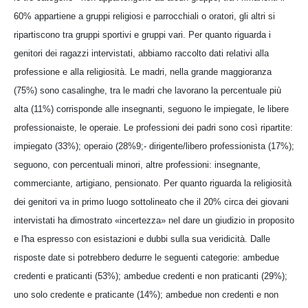
60% appartiene a gruppi religiosi e parrocchiali o oratori, gli altri si
ripartiscono tra gruppi sportivi e gruppi vari. Per quanto riguarda i
genitori dei ragazzi intervistati, abbiamo raccolto dati relativi alla
professione e alla religiosità. Le madri, nella grande maggioranza
(75%) sono casalinghe, tra le madri che lavorano la percentuale più
alta (11%) corrisponde alle insegnanti, seguono le impiegate, le libere
professionaiste, le operaie. Le professioni dei padri sono così ripartite:
impiegato (33%); operaio (28%9;- dirigente/libero professionista (17%);
seguono, con percentuali minori, altre professioni: insegnante,
commerciante, artigiano, pensionato. Per quanto riguarda la religiosità
dei genitori va in primo luogo sottolineato che il 20% circa dei giovani
intervistati ha dimostrato «incertezza» nel dare un giudizio in proposito
e l'ha espresso con esistazioni e dubbi sulla sua veridicità. Dalle
risposte date si potrebbero dedurre le seguenti categorie: ambedue
credenti e praticanti (53%); ambedue credenti e non praticanti (29%);
uno solo credente e praticante (14%); ambedue non credenti e non