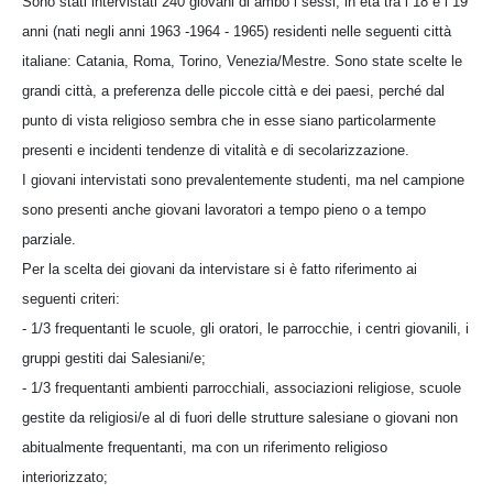
Sono stati intervistati 240 giovani di ambo i sessi, in età tra i 18 e i 19
anni (nati negli anni 1963 -1964 - 1965) residenti nelle seguenti città
italiane: Catania, Roma, Torino, Venezia/Mestre. Sono state scelte le
grandi città, a preferenza delle piccole città e dei paesi, perché dal
punto di vista religioso sembra che in esse siano particolarmente
presenti e incidenti tendenze di vitalità e di secolarizzazione.
I giovani intervistati sono prevalentemente studenti, ma nel campione
sono presenti anche giovani lavoratori a tempo pieno o a tempo
parziale.
Per la scelta dei giovani da intervistare si è fatto riferimento ai
seguenti criteri:
- 1/3 frequentanti le scuole, gli oratori, le parrocchie, i centri giovanili, i
gruppi gestiti dai Salesiani/e;
- 1/3 frequentanti ambienti parrocchiali, associazioni religiose, scuole
gestite da religiosi/e al di fuori delle strutture salesiane o giovani non
abitualmente frequentanti, ma con un riferimento religioso
interiorizzato;