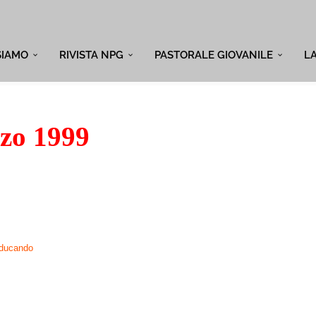
SIAMO
RIVISTA NPG
PASTORALE GIOVANILE
L
zo 1999
educando